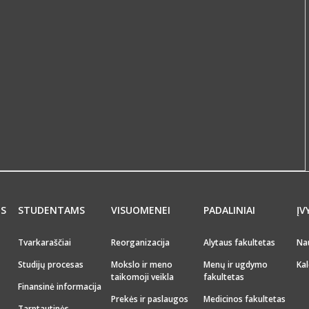
MS
STUDENTAMS
VISUOMENEI
PADALINIAI
ĮV
Tvarkaraščiai
Reorganizacija
Alytaus fakultetas
Na
Studijų procesas
Mokslo ir meno
Menų ir ugdymo
Kal
taikomoji veikla
fakultetas
Finansinė informacija
Prekės ir paslaugos
Medicinos fakultetas
Tarptautinės