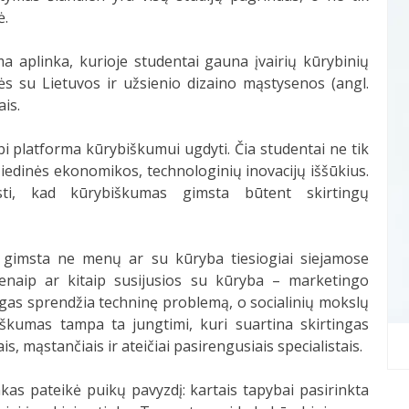
ė.
ma aplinka, kurioje studentai gauna įvairių kūrybinių
s su Lietuvos ir užsienio dizaino mąstysenos (angl.
ais.
i platforma kūrybiškumui ugdyti. Čia studentai ne tik
žiedinės ekonomikos, technologinių inovacijų iššūkius.
asti, kad kūrybiškumas gimsta būtent skirtingų
i gimsta ne menų ar su kūryba tiesiogiai siejamose
ienaip ar kitaip susijusios su kūryba – marketingo
ogas sprendžia techninę problemą, o socialinių mokslų
škumas tampa ta jungtimi, kuri suartina skirtingas
, mąstančiais ir ateičiai pasirengusiais specialistais.
as pateikė puikų pavyzdį: kartais tapybai pasirinkta