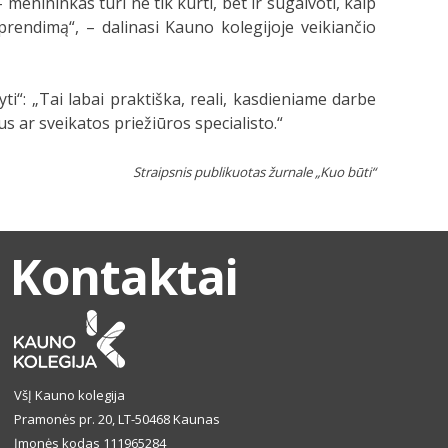
menininkas turi ne tik kurti, bet ir sugalvoti, kaip
prendimą“, – dalinasi Kauno kolegijoje veikiančio
yti“: „Tai labai praktiška, reali, kasdieniame darbe
us ar sveikatos priežiūros specialisto.“
Straipsnis publikuotas žurnale „Kuo būti“
Kontaktai
VšĮ Kauno kolegija
Pramonės pr. 20, LT-50468 Kaunas
Įmonės kodas 111965284