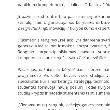
papildoma kompetencija“, – dalinasi G. Kacilevičiūt
Ji pažymi, kad centre taip pat sistemingai kuria
stimulų. Tam organizuojamos kūrybinės dirbtuvė
design thinking
), inovacijų ir kūrybiškumo ekspert
„Kasmetinis renginys „reHack“ yra dar viena svarb
generuoja idėjas, bet ir mokosi spręsti tvarumo, 
Renginio tarpdiscipliniškumas padeda supr
kompetencijų sankirtoje“, – sako G. Kacilevičiūtė.
Pasak jos, dažniausiai kūrybiškiausi sprendima
programose. Vis dėlto, beveik visos studijos v
specialistas kuria marketingo strategiją, technol
studentas formuoja naują požiūrį. Todėl kūrybi
studijų kryptis ir padeda studentams tapti sumaniais
„Viename mūsų renginių viešėjęs gatvės meninink