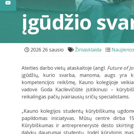
įgūdžio sva
2026 26 sausio
Žiniasklaida
Naujieno
Ateities darbo vietų ataskaitoje (angl.
Future of J
įgūdžių, kurio svarba, manoma, augs yra kū
kompetencijos reikšmę, Kauno kolegijoje veiki
vadovė Goda Kacilevičiūtė įsitikinusi – kūryb
reikalingas pačių įvairiausių sričių specialistams.
„Kauno kolegijos studentų kūrybiškumą ugdome 
papildomas iniciatyvas. Mūsų centre dirba 1
Kūrybiškumas ir antreprenerystė dėsto skirting
dalyku daugumai studentų, todėl kūrybinis mąst