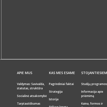
APIE MUS
KAS MES ESAME
STOJANTIESIE
Valdymas: Savivalda,
Pagrindiniai faktai
Studijų programos
statutas, struktūra
Strategija
Informacija apie
Socialinė atsakomybė
priėmimą
Istorija
Tarptautiškumas
Kaina, formos ir
Stiliaus knyga