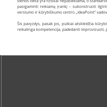
sienos vieta yra fiziškai nepasiekiama, o standarti
pasigaminti reikiamą įrankį – sukonstruoti ilgin
verslumo ir kūrybiškumo centro „ideaPoint“ vadov
Šis pavyzdys, pasak jos, puikiai atskleidžia kūrybi
reikalinga kompetencija, padedanti improvizuoti, pri