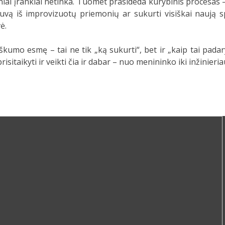
niai įrankiai netinka. Tuomet prasideda kūrybinis procesas – 
tuvą iš improvizuotų priemonių ar sukurti visiškai naują s
ė.
škumo esmę – tai ne tik „ką sukurti“, bet ir „kaip tai padar
sitaikyti ir veikti čia ir dabar – nuo menininko iki inžinieria