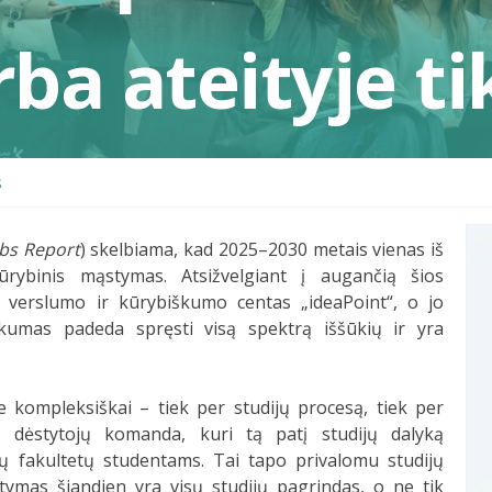
rba ateityje ti
s
obs Report
) skelbiama, kad 2025–2030 metais vienas iš
rybinis mąstymas. Atsižvelgiant į augančią šios
a verslumo ir kūrybiškumo centas „ideaPoint“, o jo
iškumas padeda spręsti visą spektrą iššūkių ir yra
kompleksiškai – tiek per studijų procesą, tiek per
5 dėstytojų komanda, kuri tą patį studijų dalyką
ų fakultetų studentams. Tai tapo privalomu studijų
ymas šiandien yra visų studijų pagrindas, o ne tik