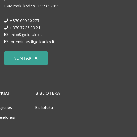
PVM mok. kodas LT119652811
+ 370 600 50 275
+ 370 37 35 23 24
info@go.kauko.lt
priemimas@go.kauko.lt
KONTAKTAI
YKIAI
BIBLIOTEKA
ujienos
Biblioteka
endorius