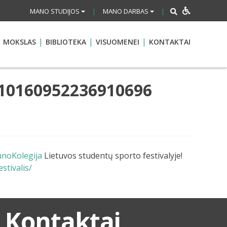
MANO STUDIJOS
MANO DARBAS
|
|
MOKSLAS
BIBLIOTEKA
VISUOMENEI
KONTAKTAI
5_10160952236910696
noKolegija
Lietuvos studentų sporto festivalyje!
stivalis/
Kontaktai