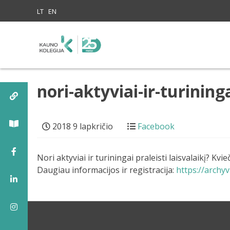
Skip to content
LT
EN
nori-aktyviai-ir-turini
2018 9 lapkričio
Facebook
Nori aktyviai ir turiningai praleisti laisvalaikį? Kv
Daugiau informacijos ir registracija:
https://archyv