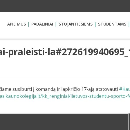
APIE MUS
PADALINIAI
STOJANTIESIEMS
STUDENTAMS
ngai-praleisti-la#27261994069
iečiame susiburti į komandą ir lapkričio 17-ąją atstovauti
#Kau
as.kaunokolegija.lt/kk_renginiai/lietuvos-studentu-sporto-fe