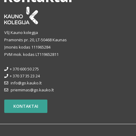
VšĮ Kauno kolegija
Pramonės pr. 20, LT-50468 Kaunas
Įmonės kodas 111965284
PVM mok. kodas LT119652811
+ 370 600 50 275
+ 370 37 35 23 24
info@go.kauko.lt
priemimas@go.kauko.lt
KONTAKTAI