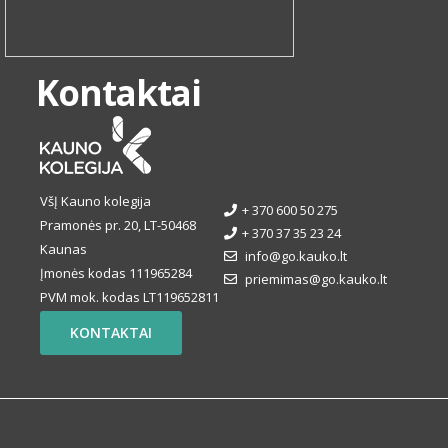
Kontaktai
VšĮ Kauno kolegija
+ 370 600 50 275
Pramonės pr. 20, LT-50468
+ 370 37 35 23 24
Kaunas
info@go.kauko.lt
Įmonės kodas 111965284
priemimas@go.kauko.lt
PVM mok. kodas LT119652811
KONTAKTAI