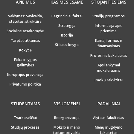
APIE MUS
KAS MES ESAME
STOJANTIESIEMS
Valdymas: Savivalda,
Pagrindiniai faktai
Studijų programos
statutas, struktūra
Strategija
Informacija apie
Socialinė atsakomybė
priėmimą
Istorija
Tarptautiškumas
Kaina, formos ir
Stiliaus knyga
finansavimas
Kokybė
Profesinis bakalauras
Etika ir lygios
galimybės
Apsilankymai
moksleiviams
Korupcijos prevencija
Įmokų rekvizitai
Privatumo politika
STUDENTAMS
VISUOMENEI
PADALINIAI
Tvarkaraščiai
Reorganizacija
Alytaus fakultetas
Studijų procesas
Mokslo ir meno
Menų ir ugdymo
taikomoji veikla
fakultetas