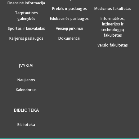
Finansinė informacija
Prekės ir paslaugos
Medicinos fakultetas
Tarptautinės
galimybės
Edukacinės paslaugos
Informatikos,
inžinerijos ir
Sportas ir laisvalaikis
Viešieji pirkimai
technologijų
fakultetas
Karjeros paslaugos
Dokumentai
Verslo fakultetas
ĮVYKIAI
Naujienos
Kalendorius
BIBLIOTEKA
Biblioteka