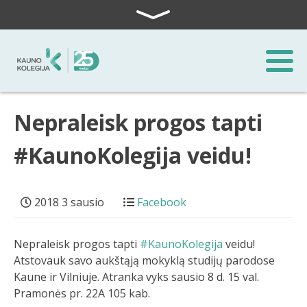
Skip to content
Nepraleisk progos tapti
#KaunoKolegija veidu!
2018 3 sausio
Facebook
Nepraleisk progos tapti
#KaunoKolegija
veidu!
Atstovauk savo aukštąją mokyklą studijų parodose
Kaune ir Vilniuje. Atranka vyks sausio 8 d. 15 val.
Pramonės pr. 22A 105 kab.