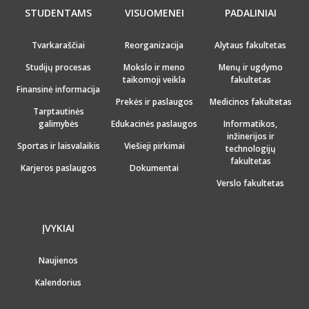
STUDENTAMS
VISUOMENEI
PADALINIAI
Tvarkaraščiai
Reorganizacija
Alytaus fakultetas
Studijų procesas
Mokslo ir meno
Menų ir ugdymo
taikomoji veikla
fakultetas
Finansinė informacija
Prekės ir paslaugos
Medicinos fakultetas
Tarptautinės
galimybės
Edukacinės paslaugos
Informatikos,
inžinerijos ir
Sportas ir laisvalaikis
Viešieji pirkimai
technologijų
fakultetas
Karjeros paslaugos
Dokumentai
Verslo fakultetas
ĮVYKIAI
Naujienos
Kalendorius