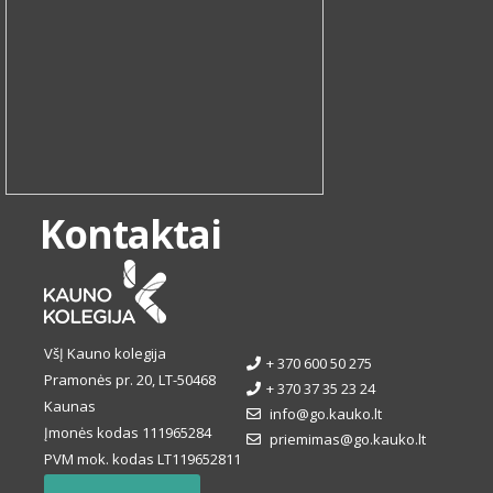
Kontaktai
VšĮ Kauno kolegija
+ 370 600 50 275
Pramonės pr. 20, LT-50468
+ 370 37 35 23 24
Kaunas
info@go.kauko.lt
Įmonės kodas 111965284
priemimas@go.kauko.lt
PVM mok. kodas LT119652811