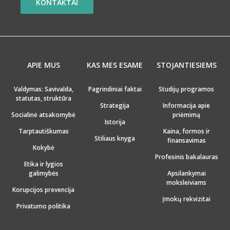
KONTAKTAI
APIE MUS
KAS MES ESAME
STOJANTIESIEMS
Valdymas: Savivalda,
Pagrindiniai faktai
Studijų programos
statutas, struktūra
Strategija
Informacija apie
Socialinė atsakomybė
priėmimą
Istorija
Tarptautiškumas
Kaina, formos ir
Stiliaus knyga
finansavimas
Kokybė
Profesinis bakalauras
Etika ir lygios
galimybės
Apsilankymai
moksleiviams
Korupcijos prevencija
Įmokų rekvizitai
Privatumo politika