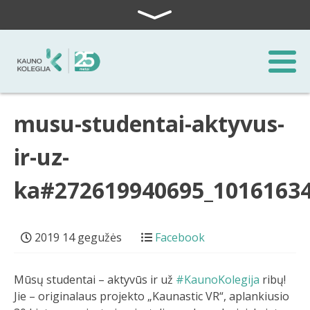
Skip to content
musu-studentai-aktyvus-
ir-uz-
ka#272619940695_1016163
2019 14 gegužės
Facebook
Mūsų studentai – aktyvūs ir už
#KaunoKolegija
ribų!
Jie – originalaus projekto „Kaunastic VR“, aplankiusio