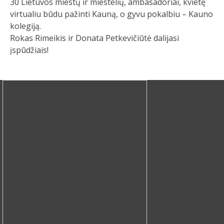
30 Lietuvos miestų ir miestelių, ambasadoriai, kvietę
virtualiu būdu pažinti Kauną, o gyvu pokalbiu – Kauno
kolegiją.
Rokas Rimeikis ir Donata Petkevičiūtė dalijasi
įspūdžiais!