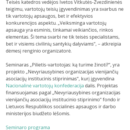
Teisės katedros vedėjos Ivetos Vitkutės-Zvezdinienės
teigimu, vartotojų teisių įgyvendinimas yra svarbus ne
tik vartotojų apsaugos, bet ir efektyvios
konkurencijos aspektu. „Veiksminga vartotojų
apsauga yra esminis, tinkamai veikiančios, rinkos
elementas. Ši tema svarbi ne tik teisės specialistams,
bet ir visiems civilinių santykių dalyviams“, – atkreipia
dėmesį renginio organizatorė.
Seminaras „Pilietis-vartotojas: ką turime žinoti?“, yra
projekto „Nevyriausybines organizacijas vienijančių
asociacijų institucinis stiprinimas“, kurį įgyvendina
Nacionalinė vartotojų konfederacija
dalis. Projektas
finansuojamas pagal „Nevyriausybines organizacijas
vienijančių asociacijų institucinio stiprinimo“ fondo ir
Lietuvos Respublikos socialinės apsaugos ir darbo
ministerijos biudžeto lėšomis.
Seminaro programa