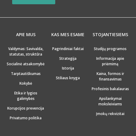
APIE MUS
KAS MES ESAME
STOJANTIESIEMS
Valdymas: Savivalda,
Pagrindiniai faktai
Studijų programos
statutas, struktūra
Strategija
Informacija apie
Socialinė atsakomybė
priėmimą
Istorija
Tarptautiškumas
Kaina, formos ir
Stiliaus knyga
finansavimas
Kokybė
Profesinis bakalauras
Etika ir lygios
galimybės
Apsilankymai
moksleiviams
Korupcijos prevencija
Įmokų rekvizitai
Privatumo politika