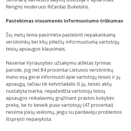
Renginį moderuos Ričardas Bukelskis.
Pastebimas visuomenės informuotumo trūkumas
Šių metų tema pasirinkta pastebint nepakankamą
verslininkų bei kitų piliečių informuotumą vartotojų
teisių apsaugos klausimais.
Neseniai Vyriausybės užsakymu atliktas tyrimas
parodė, jog net 84 procentai Lietuvos verslininkų
mano esą gerai informuoti apie vartotojų teises ir jų
apsaugą, tačiau tik ketvirtadalis iš jų, teisės aktų
nustatyta tvarka, nepažeidžia vartotojų teisių
apsaugos reikalavimų grąžinant prastos kokybės
prekę, be to beveik pusė vartotojų (47 procentai)
nesiima jokių veiksmų, jeigu su pardavėju problemos
išspręsti nepavyksta.