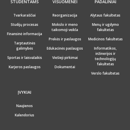
STUDENTAMS
VISUOMENEI
PADALINIAI
Tvarkaraščiai
Reorganizacija
Alytaus fakultetas
Studijų procesas
Mokslo ir meno
Menų ir ugdymo
taikomoji veikla
fakultetas
Finansinė informacija
Prekės ir paslaugos
Medicinos fakultetas
Tarptautinės
galimybės
Edukacinės paslaugos
Informatikos,
inžinerijos ir
Sportas ir laisvalaikis
Viešieji pirkimai
technologijų
fakultetas
Karjeros paslaugos
Dokumentai
Verslo fakultetas
ĮVYKIAI
Naujienos
Kalendorius