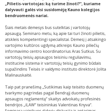
„Pilietis-vartotojas: ką turime žinoti?“, kuriame
dalyvauti galės visi susidomėję Kauno kolegijos
bendruomenės nariai.
Šiais metais dėmesys bus sutelktas į vartotojų
apsaugą. Seminaro metu, ką apie tai turi žinoti pilietis,
atskleis kompetentingi specialistai. Dėmesį į atsakingo
vartojimo kultūros ugdymą atkreips Kauno piliečių
informavimo centro koordinatorius Aras Sutkus. Su
vartotojų teisių apsaugos teisiniu reguliavimu,
institucine sistema ir vartotojų teisių gynimo būdais
supažindins Teisės ir valdymo instituto direktorė Jolita
Malinauskaitė.
Taip pat pranešimą „Sutikimas kaip teisėto duomenų
tvarkymo pagrindas pagal Bendrąjį duomenų
apsaugos reglamentą“ skaitys advokatų profesinės
bendrijos „iLAW“ teisininkas Valentinas Knyva“.
Seminarą vainikuos dalyvių diskusija ir aptarimas.