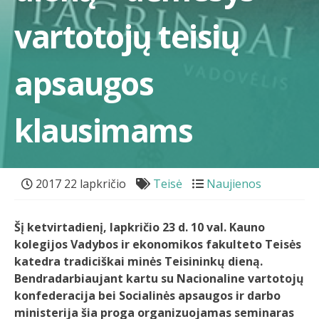
vartotojų teisių
apsaugos
klausimams
2017 22 lapkričio
Teisė
Naujienos
Šį ketvirtadienį, lapkričio 23 d. 10 val. Kauno
kolegijos Vadybos ir ekonomikos fakulteto Teisės
katedra tradiciškai minės Teisininkų dieną.
Bendradarbiaujant kartu su Nacionaline vartotojų
konfederacija bei Socialinės apsaugos ir darbo
ministerija šia proga organizuojamas seminaras