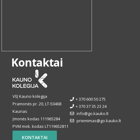
Kontaktai
VšĮ Kauno kolegija
+ 370 600 50 275
Pramonės pr. 20, LT-50468
+ 370 37 35 23 24
Kaunas
info@go.kauko.lt
Įmonės kodas 111965284
priemimas@go.kauko.lt
PVM mok. kodas LT119652811
KONTAKTAI