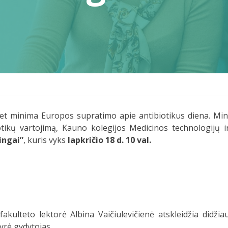
met minima Europos supratimo apie antibiotikus diena. Minin
kų vartojimą, Kauno kolegijos Medicinos technologijų ir 
ingai”
, kuris vyks
lapkričio 18 d. 10 val.
kulteto lektorė Albina Vaičiulevičienė atskleidžia didžiau
kyrė gydytojas.