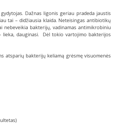
 gydytojas. Dažnas ligonis geriau pradeda jaustis
au tai – didžiausia klaida. Neteisingas antibiotikų
tai nebeveikia bakterijų, vadinamas antimikrobiniu
 lieka, dauginasi. Dėl tokio vartojimo bakterijos
kams atsparių bakterijų keliamą grėsmę visuomenės
ultetas)