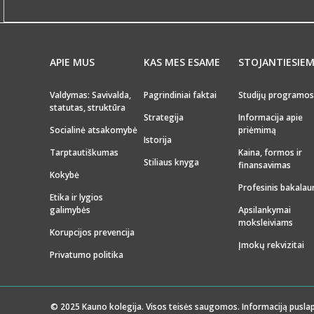
APIE MUS
KAS MES ESAME
STOJANTIESIE
Valdymas: Savivalda,
Pagrindiniai faktai
Studijų programos
statutas, struktūra
Strategija
Informacija apie
Socialinė atsakomybė
priėmimą
Istorija
Tarptautiškumas
Kaina, formos ir
Stiliaus knyga
finansavimas
Kokybė
Profesinis bakalau
Etika ir lygios
galimybės
Apsilankymai
moksleiviams
Korupcijos prevencija
Įmokų rekvizitai
Privatumo politika
© 2025 Kauno kolegija. Visos teisės saugomos. Informaciją puslap