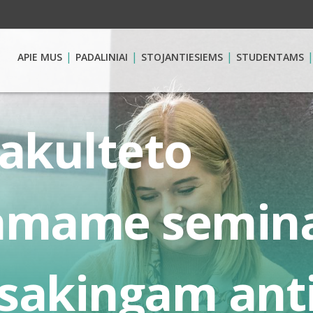
APIE MUS
PADALINIAI
STOJANTIESIEMS
STUDENTAMS
fakulteto
amame semina
sakingam anti