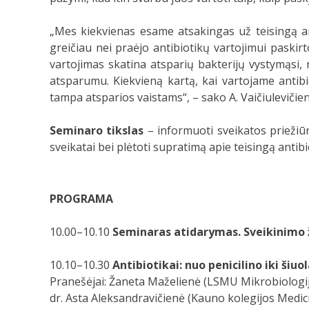
„Mes kiekvienas esame atsakingas už teisingą ant
greičiau nei praėjo antibiotikų vartojimui paskirt
vartojimas skatina atsparių bakterijų vystymąsi, 
atsparumu. Kiekvieną kartą, kai vartojame antibi
tampa atsparios vaistams“, – sako A. Vaičiulevičien
Seminaro tikslas
– informuoti sveikatos priežiū
sveikatai bei plėtoti supratimą apie teisingą antibi
PROGRAMA
10.00–10.10
Seminaras atidarymas. Sveikinimo 
10.10–10.30
Antibiotikai: nuo penicilino iki šiu
Pranešėjai: Žaneta Maželienė (LSMU Mikrobiologijo
dr. Asta Aleksandravičienė (Kauno kolegijos Medic