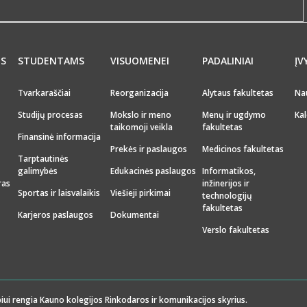
MS
STUDENTAMS
VISUOMENEI
PADALINIAI
ĮV
Tvarkaraščiai
Reorganizacija
Alytaus fakultetas
Na
Studijų procesas
Mokslo ir meno
Menų ir ugdymo
Kal
taikomoji veikla
fakultetas
Finansinė informacija
Prekės ir paslaugos
Medicinos fakultetas
Tarptautinės
galimybės
Edukacinės paslaugos
Informatikos,
ras
inžinerijos ir
Sportas ir laisvalaikis
Viešieji pirkimai
technologijų
fakultetas
Karjeros paslaugos
Dokumentai
Verslo fakultetas
iui rengia Kauno kolegijos Rinkodaros ir komunikacijos skyrius.