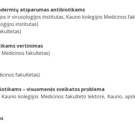
adermių atsparumas antibiotikams
s ir virusologijos institutas, Kauno kolegijos Medicinos fak
ogijos institutas)
akultetas)
tikams vertinimas
s Medicinos fakultetas)
icinos fakultetas)
otikams – visuomenės sveikatos problema
 ir Kauno kolegijos Medicinos fakulteto lektorė, Kauno, ap
os