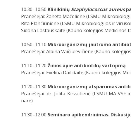
10.30–10.50
Klinikinių
Staphylococcus aureus
p
Pranešėjai: Žaneta Maželienė (LSMU Mikrobiologijo
Rita Plančiūnienė (LSMU Mikrobiologijos ir virusol
Sidona Lastauskaitė (Kauno kolegijos Medicinos f
10.50–11.10
Mikroorganizmų jautrumo antibio
Pranešėjai: Albina Vaičiulevičienė (Kauno kolegijo
11.10–11.20
Žinios apie antibiotikų vartojimą
Pranešėjai: Evelina Dailidaitė (Kauno kolegijos Med
11.20–11.30
Mikroorganizmų atsparumas antibi
Pranešėjai: dr. Jolita Kirvaitienė (LSMU MA VSF
narė)
11.30–12.00
Seminaro apibendrinimas. Diskusij