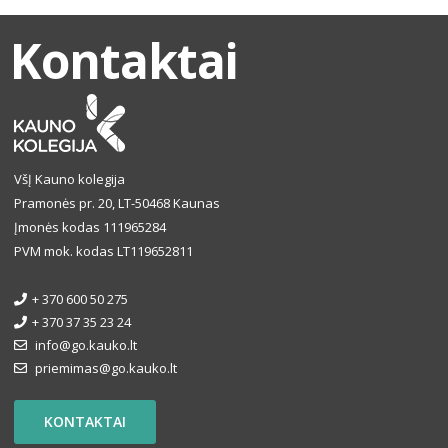
Kontaktai
VšĮ Kauno kolegija
Pramonės pr. 20, LT-50468 Kaunas
Įmonės kodas 111965284
PVM mok. kodas LT119652811
+ 370 600 50 275
+ 370 37 35 23 24
info@go.kauko.lt
priemimas@go.kauko.lt
KONTAKTAI