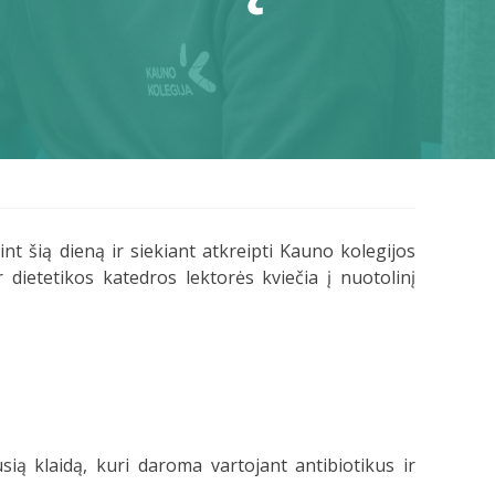
t šią dieną ir siekiant atkreipti Kauno kolegijos
dietetikos katedros lektorės kviečia į nuotolinį
sią klaidą, kuri daroma vartojant antibiotikus ir