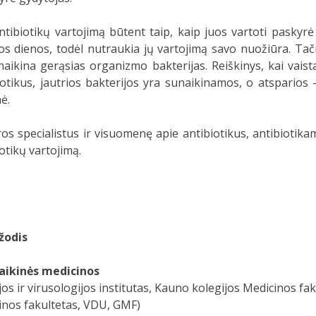
ibiotikų vartojimą būtent taip, kaip juos vartoti paskyrė
os dienos, todėl nutraukia jų vartojimą savo nuožiūra. Tači
naikina gerąsias organizmo bakterijas. Reiškinys, kai vais
otikus, jautrios bakterijos yra sunaikinamos, o atsparios –
ė.
ros specialistus ir visuomenę apie antibiotikus, antibioti
otikų vartojimą.
žodis
olaikinės medicinos
s ir virusologijos institutas, Kauno kolegijos Medicinos fak
inos fakultetas, VDU, GMF)