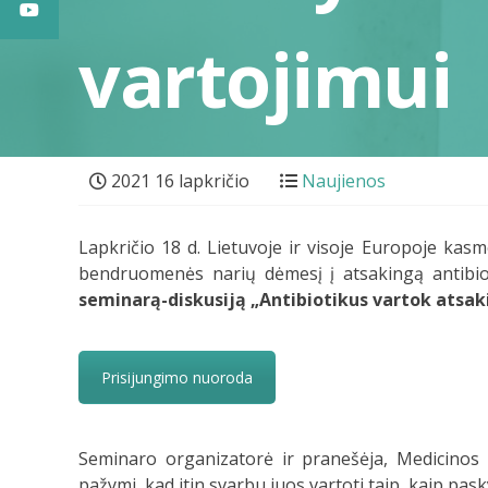
vartojimui
2021 16 lapkričio
Naujienos
Lapkričio 18 d. Lietuvoje ir visoje Europoje kas
bendruomenės narių dėmesį į atsakingą antibioti
seminarą-diskusiją „Antibiotikus vartok atsak
Prisijungimo nuoroda
Seminaro organizatorė ir pranešėja, Medicinos fa
pažymi, kad itin svarbu juos vartoti taip, kaip pas