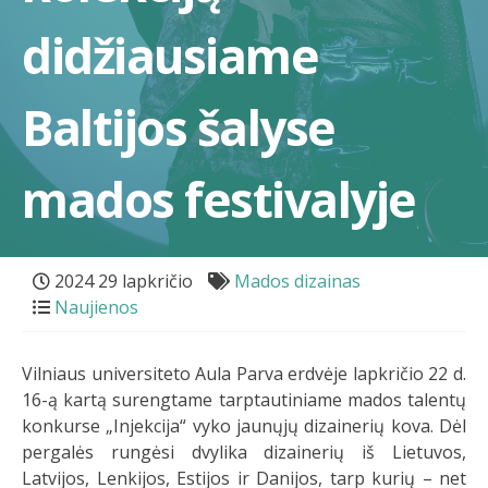
didžiausiame
Baltijos šalyse
mados festivalyje
2024 29 lapkričio
Mados dizainas
Naujienos
Vilniaus universiteto Aula Parva erdvėje lapkričio 22 d.
16-ą kartą surengtame tarptautiniame mados talentų
konkurse „Injekcija“ vyko jaunųjų dizainerių kova. Dėl
pergalės rungėsi dvylika dizainerių iš Lietuvos,
Latvijos, Lenkijos, Estijos ir Danijos, tarp kurių – net