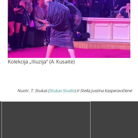
Kolekcija „Iliuzija“ (A. Kusaitė)
Nuotr. T. Stukas (
Stukas Studio
) ir Stella Justina Kasperavičienė