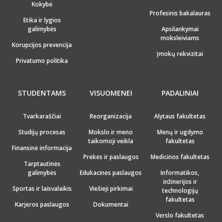
Kokybė
Profesinis bakalauras
Etika ir lygios
galimybės
Apsilankymai
moksleiviams
Korupcijos prevencija
Įmokų rekvizitai
Privatumo politika
STUDENTAMS
VISUOMENEI
PADALINIAI
Tvarkaraščiai
Reorganizacija
Alytaus fakultetas
Studijų procesas
Mokslo ir meno
Menų ir ugdymo
taikomoji veikla
fakultetas
Finansinė informacija
Prekės ir paslaugos
Medicinos fakultetas
Tarptautinės
galimybės
Edukacinės paslaugos
Informatikos,
inžinerijos ir
Sportas ir laisvalaikis
Viešieji pirkimai
technologijų
fakultetas
Karjeros paslaugos
Dokumentai
Verslo fakultetas