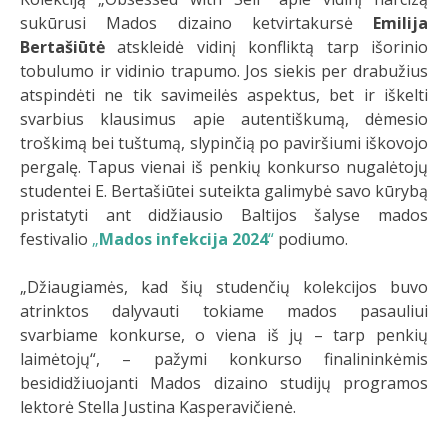
sukūrusi Mados dizaino ketvirtakursė
Emilija
Bertašiūtė
atskleidė vidinį konfliktą tarp išorinio
tobulumo ir vidinio trapumo. Jos siekis per drabužius
atspindėti ne tik savimeilės aspektus, bet ir iškelti
svarbius klausimus apie autentiškumą, dėmesio
troškimą bei tuštumą, slypinčią po paviršiumi iškovojo
pergalę. Tapus vienai iš penkių konkurso nugalėtojų
studentei E. Bertašiūtei suteikta galimybė savo kūrybą
pristatyti ant didžiausio Baltijos šalyse mados
festivalio
„
Mados infekcija 2024
“
podiumo.
„Džiaugiamės, kad šių studenčių kolekcijos buvo
atrinktos dalyvauti tokiame mados pasauliui
svarbiame konkurse, o viena iš jų – tarp penkių
laimėtojų“, – pažymi konkurso finalininkėmis
besididžiuojanti Mados dizaino studijų programos
lektorė Stella Justina Kasperavičienė.