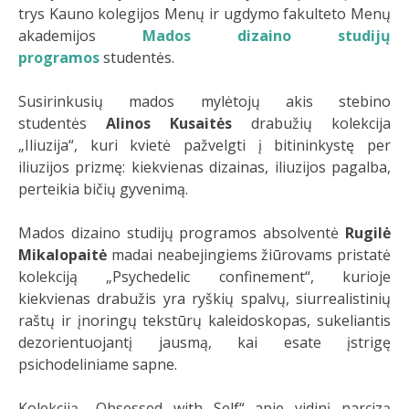
trys Kauno kolegijos Menų ir ugdymo fakulteto Menų
akademijos
Mados dizaino studijų
programos
studentės.
Susirinkusių mados mylėtojų akis stebino
studentės
Alinos Kusaitės
drabužių kolekcija
„Iliuzija“, kuri kvietė pažvelgti į bitininkystę per
iliuzijos prizmę: kiekvienas dizainas, iliuzijos pagalba,
perteikia bičių gyvenimą.
Mados dizaino studijų programos absolventė
Rugilė
Mikalopaitė
madai neabejingiems žiūrovams pristatė
kolekciją „Psychedelic confinement“, kurioje
kiekvienas drabužis yra ryškių spalvų, siurrealistinių
raštų ir įnoringų tekstūrų kaleidoskopas, sukeliantis
dezorientuojantį jausmą, kai esate įstrigę
psichodeliniame sapne.
Kolekciją „Obsessed with Self“ apie vidinį narcizą