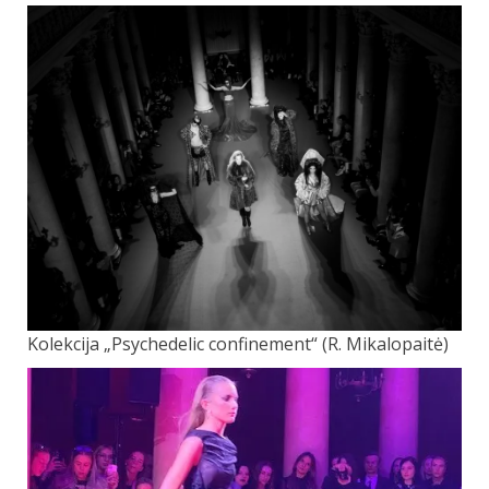
Kolekcija „Psychedelic confinement“ (R. Mikalopaitė)