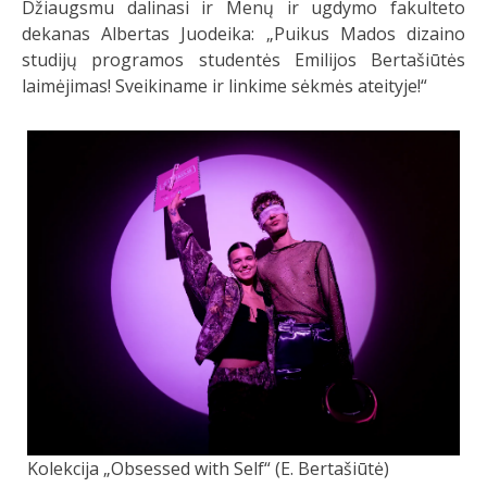
Džiaugsmu dalinasi ir Menų ir ugdymo fakulteto
dekanas Albertas Juodeika: „Puikus Mados dizaino
studijų programos studentės Emilijos Bertašiūtės
laimėjimas! Sveikiname ir linkime sėkmės ateityje!“
Kolekcija „Obsessed with Self“ (E. Bertašiūtė)