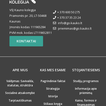
VšĮ Kauno kolegija
+ 370 600 50 275
Pramonės pr. 20, LT-50468
+ 370 37 35 23 24
Kaunas
info@go.kauko.lt
Įmonės kodas 111965284
priemimas@go.kauko.lt
PVM mok. kodas LT119652811
KONTAKTAI
APIE MUS
KAS MES ESAME
STOJANTIESIEMS
Valdymas: Savivalda,
Pagrindiniai faktai
Studijų programos
statutas, struktūra
Strategija
Informacija apie
Socialinė atsakomybė
priėmimą
Istorija
Tarptautiškumas
Kaina, formos ir
Stiliaus knyga
finansavimas