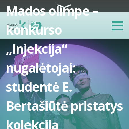
Skip to content
Mados olimpe –
konkurso
„Injekcija“
nugalėtojai:
studentė E.
Bertašiūtė pristatys
kolekciją