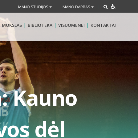
MANO STUDIJOS
MANO DARBAS
|
|
MOKSLAS
BIBLIOTEKA
VISUOMENEI
KONTAKTAI
a: Kauno
vos dėl