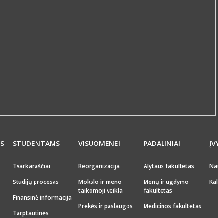
MS
STUDENTAMS
VISUOMENEI
PADALINIAI
ĮV
Tvarkaraščiai
Reorganizacija
Alytaus fakultetas
Na
Studijų procesas
Mokslo ir meno
Menų ir ugdymo
Kal
taikomoji veikla
fakultetas
Finansinė informacija
Prekės ir paslaugos
Medicinos fakultetas
Tarptautinės