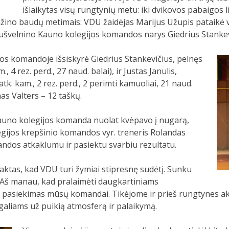
išlaikytas visų rungtynių metu: iki dvikovos pabaigos 
mažino baudų metimais: VDU žaidėjas Marijus Užupis pataikė 
sušvelnino Kauno kolegijos komandos narys Giedrius Stankevi
jos komandoje išsiskyrė Giedrius Stankevičius, pelnęs
., 4 rez. perd., 27 naud. balai), ir Justas Janulis,
 atk. kam., 2 rez. perd., 2 perimti kamuoliai, 21 naud.
as Valters – 12 taškų.
Kauno kolegijos komanda nuolat kvėpavo į nugarą,
egijos krepšinio komandos vyr. treneris Rolandas
ndos atkaklumu ir pasiektu svarbiu rezultatu.
Faktas, kad VDU turi žymiai stipresnę sudėtį. Sunku
lo. Aš manau, kad pralaimėti daugkartiniams
us pasiekimas mūsų komandai. Tikėjome ir prieš rungtynes ak
rgaliams už puikią atmosferą ir palaikymą.