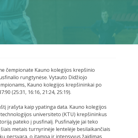
ame čempionate Kauno kolegijos krepšinio
sfinalio rungtynėse. Vytauto Didžiojo
empionams, Kauno kolegijos krepšininkai po
:90 (25:31, 16:16, 21:24, 25:19).
aštį įrašyta kaip ypatinga data. Kauno kolegijos
technologijos universiteto (KTU) krepšininkus
riją pateko į pusfinalį. Pusfinalyje jai teko
šiais metais turnyrinėje lentelėje besilaikančiais
aškų persvara, o įtampa ir intensyvus žaidimas