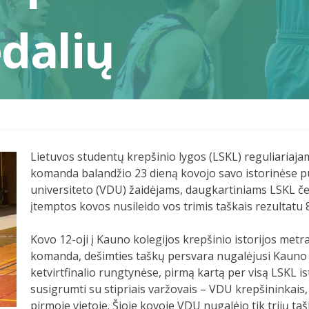
dalių
Lietuvos studentų krepšinio lygos (LSKL) reguliariaj
komanda balandžio 23 dieną kovojo savo istorinėse pu
universiteto (VDU) žaidėjams, daugkartiniams LSKL č
įtemptos kovos nusileido vos trimis taškais rezultatu 87
Kovo 12-oji į Kauno kolegijos krepšinio istorijos metr
komanda, dešimties taškų persvara nugalėjusi Kauno 
ketvirtfinalio rungtynėse, pirmą kartą per visą LSKL isto
susigrumti su stipriais varžovais – VDU krepšininkais, 
pirmoje vietoje. Šioje kovoje VDU nugalėjo tik trijų t