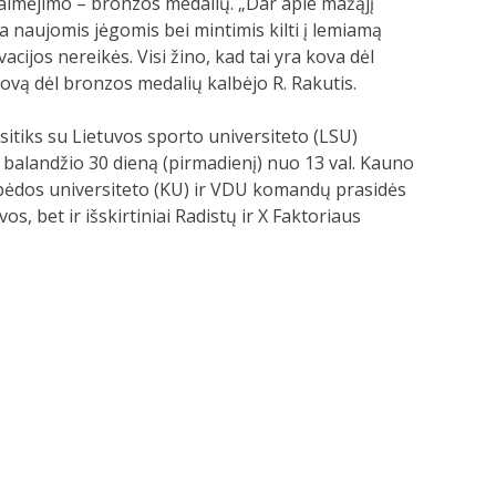
laimėjimo – bronzos medalių. „Dar apie mažąjį
a naujomis jėgomis bei mintimis kilti į lemiamą
jos nereikės. Visi žino, kad tai yra kova dėl
 kovą dėl bronzos medalių kalbėjo R. Rakutis.
sitiks su Lietuvos sporto universiteto (LSU)
balandžio 30 dieną (pirmadienį) nuo 13 val. Kauno
aipėdos universiteto (KU) ir VDU komandų prasidės
s, bet ir išskirtiniai Radistų ir X Faktoriaus