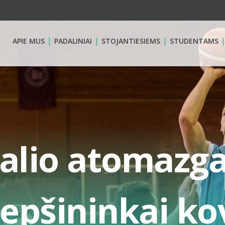
APIE MUS
PADALINIAI
STOJANTIESIEMS
STUDENTAMS
nalio atomazg
repšininkai ko