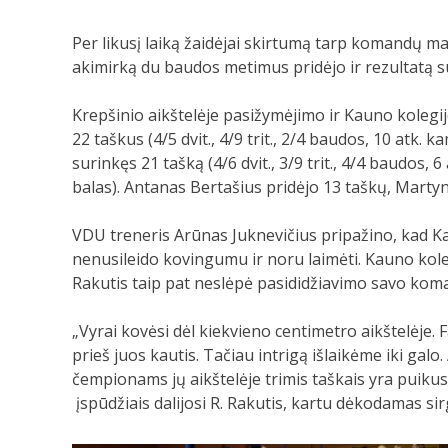
Per likusį laiką žaidėjai skirtumą tarp komandų 
akimirką du baudos metimus pridėjo ir rezultatą 
Krepšinio aikštelėje pasižymėjimo ir Kauno kolegi
22 taškus (4/5 dvit., 4/9 trit., 2/4 baudos, 10 atk. kam
surinkęs 21 tašką (4/6 dvit., 3/9 trit., 4/4 baudos, 6
balas). Antanas Bertašius pridėjo 13 taškų, Martyn
VDU treneris Arūnas Juknevičius pripažino, kad 
nenusileido kovingumu ir noru laimėti. Kauno kol
Rakutis taip pat neslėpė pasididžiavimo savo koma
„Vyrai kovėsi dėl kiekvieno centimetro aikštelėje. 
prieš juos kautis. Tačiau intrigą išlaikėme iki ga
čempionams jų aikštelėje trimis taškais yra puik
įspūdžiais dalijosi R. Rakutis, kartu dėkodamas si