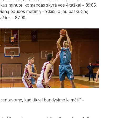
likus minutei komandas skyrė vos 4 taškai – 89:85.
vieną baudos metimą – 90:85, o jau paskutinę
čius – 87:90.
centavome, kad tikrai bandysime laimėti“ –