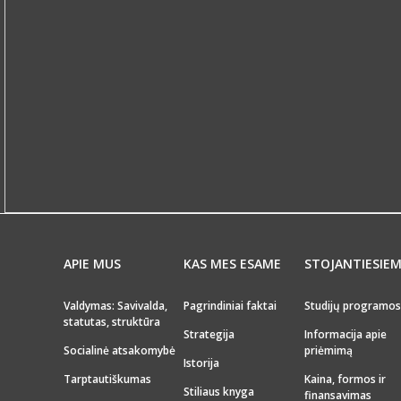
APIE MUS
KAS MES ESAME
STOJANTIESIE
Valdymas: Savivalda,
Pagrindiniai faktai
Studijų programos
statutas, struktūra
Strategija
Informacija apie
Socialinė atsakomybė
priėmimą
Istorija
Tarptautiškumas
Kaina, formos ir
Stiliaus knyga
finansavimas