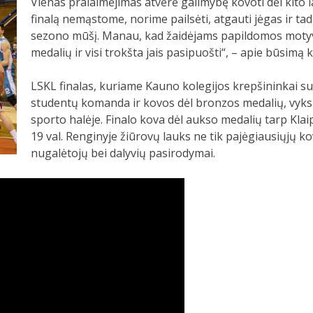
Vienas pralaimėjimas atvėrė galimybę kovoti dėl kito 
finalą nemąstome, norime pailsėti, atgauti jėgas ir tad
sezono mūšį. Manau, kad žaidėjams papildomos motyvaci
medalių ir visi trokšta jais pasipuošti“, – apie būsimą
LSKL finalas, kuriame Kauno kolegijos krepšininkai su
studentų komanda ir kovos dėl bronzos medalių, vyks 
sporto halėje. Finalo kova dėl aukso medalių tarp Kl
19 val. Renginyje žiūrovų lauks ne tik pajėgiausiųjų kovo
nugalėtojų bei dalyvių pasirodymai.