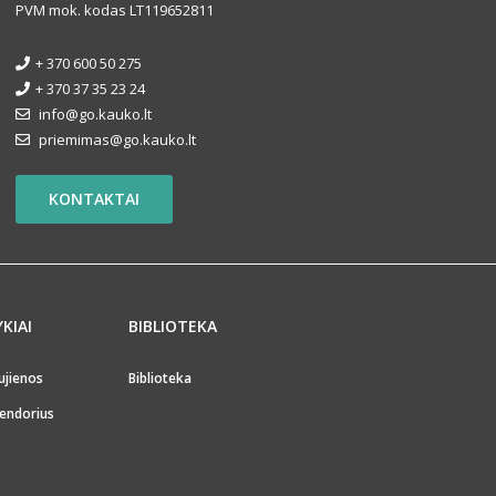
PVM mok. kodas LT119652811
+ 370 600 50 275
+ 370 37 35 23 24
info@go.kauko.lt
priemimas@go.kauko.lt
KONTAKTAI
YKIAI
BIBLIOTEKA
ujienos
Biblioteka
endorius