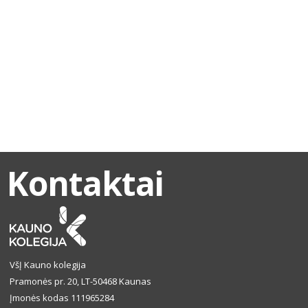
Kontaktai
VšĮ Kauno kolegija
Pramonės pr. 20, LT-50468 Kaunas
Įmonės kodas 111965284