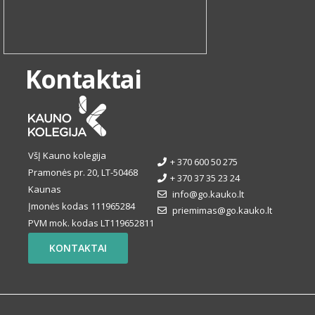
Kontaktai
VšĮ Kauno kolegija
+ 370 600 50 275
Pramonės pr. 20, LT-50468
+ 370 37 35 23 24
Kaunas
info@go.kauko.lt
Įmonės kodas 111965284
priemimas@go.kauko.lt
PVM mok. kodas LT119652811
KONTAKTAI