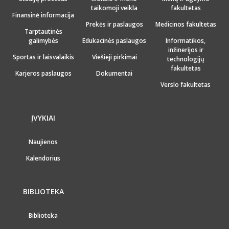
taikomoji veikla
fakultetas
Finansinė informacija
Prekės ir paslaugos
Medicinos fakultetas
Tarptautinės
galimybės
Edukacinės paslaugos
Informatikos,
inžinerijos ir
Sportas ir laisvalaikis
Viešieji pirkimai
technologijų
fakultetas
Karjeros paslaugos
Dokumentai
Verslo fakultetas
ĮVYKIAI
Naujienos
Kalendorius
BIBLIOTEKA
Biblioteka