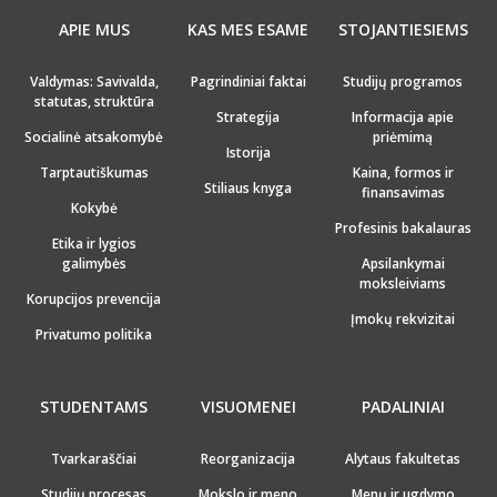
APIE MUS
KAS MES ESAME
STOJANTIESIEMS
Valdymas: Savivalda,
Pagrindiniai faktai
Studijų programos
statutas, struktūra
Strategija
Informacija apie
Socialinė atsakomybė
priėmimą
Istorija
Tarptautiškumas
Kaina, formos ir
Stiliaus knyga
finansavimas
Kokybė
Profesinis bakalauras
Etika ir lygios
galimybės
Apsilankymai
moksleiviams
Korupcijos prevencija
Įmokų rekvizitai
Privatumo politika
STUDENTAMS
VISUOMENEI
PADALINIAI
Tvarkaraščiai
Reorganizacija
Alytaus fakultetas
Studijų procesas
Mokslo ir meno
Menų ir ugdymo