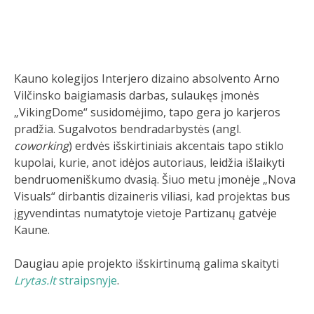
Kauno kolegijos Interjero dizaino absolvento Arno
Vilčinsko baigiamasis darbas, sulaukęs įmonės
„VikingDome“ susidomėjimo, tapo gera jo karjeros
pradžia. Sugalvotos bendradarbystės (angl.
coworking
) erdvės išskirtiniais akcentais tapo stiklo
kupolai, kurie, anot idėjos autoriaus, leidžia išlaikyti
bendruomeniškumo dvasią. Šiuo metu įmonėje „Nova
Visuals“ dirbantis dizaineris viliasi, kad projektas bus
įgyvendintas numatytoje vietoje Partizanų gatvėje
Kaune.
Daugiau apie projekto išskirtinumą galima skaityti
Lrytas.lt
straipsnyje
.