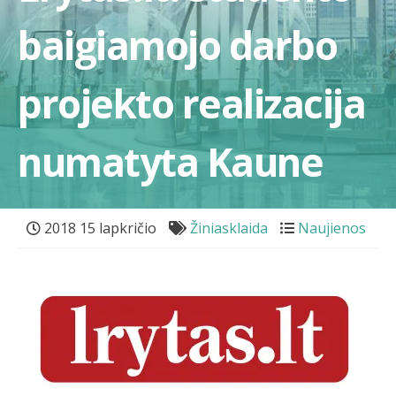
baigiamojo darbo
projekto realizacija
numatyta Kaune
2018 15 lapkričio
Žiniasklaida
Naujienos