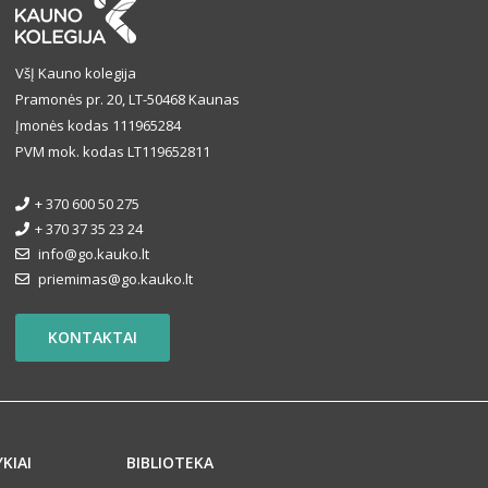
VšĮ Kauno kolegija
Pramonės pr. 20, LT-50468 Kaunas
Įmonės kodas 111965284
PVM mok. kodas LT119652811
+ 370 600 50 275
+ 370 37 35 23 24
info@go.kauko.lt
priemimas@go.kauko.lt
KONTAKTAI
YKIAI
BIBLIOTEKA