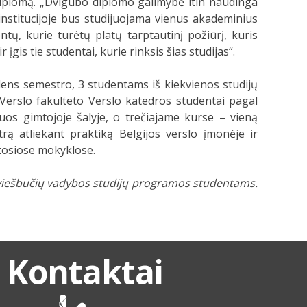
 diplomą. „Dvigubo diplomo galimybė itin naudinga
o institucijoje bus studijuojama vienus akademinius
ų, kurie turėtų platų tarptautinį požiūrį, kuris
įgis tie studentai, kurie rinksis šias studijas“.
ens semestro, 3 studentams iš kiekvienos studijų
Verslo fakulteto Verslo katedros studentai pagal
os gimtojoje šalyje, o trečiajame kurse – vieną
 atliekant praktiką Belgijos verslo įmonėje ir
štosiose mokyklose.
r viešbučių vadybos studijų programos studentams.
Kontaktai