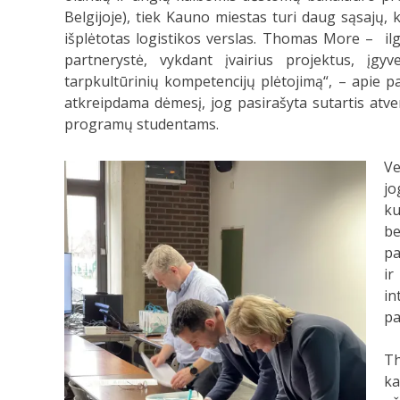
Belgijoje), tiek Kauno miestas turi daug sąsajų, 
išplėtotas logistikos verslas. Thomas More – ilga
partnerystė, vykdant įvairius projektus, įgyv
tarpkultūrinių kompetencijų plėtojimą“, – apie p
atkreipdama dėmesį, jog pasirašyta sutartis atve
programų studentams.
Ve
jo
ku
be
pa
i
in
pa
Th
ka