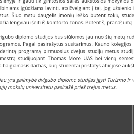
sienyje ir gauti tik gimtosios šalies aukštosios mokyklos
lbiniams įgūdžiams lavinti, atsižvelgiant į tai, jog užsieni
tus. Šiuo metu daugelis įmonių ieško būtent tokių student
idžia lengviau išeiti iš komforto zonos. Būtent šį pranašumą ir 
igubo diplomo studijos bus siūlomos jau nuo šių metų rud
ogramos. Pagal pasirašytus susitarimus, Kauno kolegijos 
derintą programą pirmuosius dvejus studijų metus studiju
mestrą studijuojant Thomas More UAS bei vieną semestrą
as baigiamasis darbas, kurį studentai pristatys abiejose auk
jau yra galimybė dvigubo diplomo studijas įgyti Turizmo i
ųjų mokslų universitetu pasirašė prieš trejus metus.