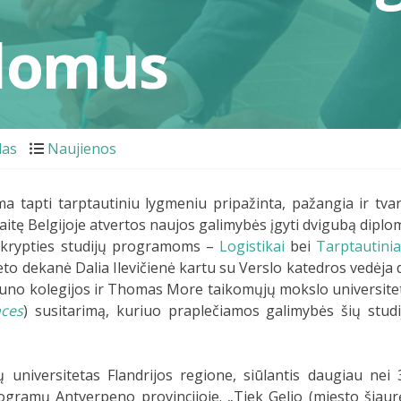
plomus
las
Naujienos
a tapti tarptautiniu lygmeniu pripažinta, pažangia ir tvar
aitę Belgijoje atvertos naujos galimybės įgyti dvigubą diplo
 krypties studijų programoms –
Logistikai
bei
Tarptautini
teto dekanė Dalia Ilevičienė kartu su Verslo katedros vedėja d
auno kolegijos ir Thomas More taikomųjų mokslo universite
nces
) susitarimą, kuriuo praplečiamos galimybės šių studi
niversitetas Flandrijos regione, siūlantis daugiau nei 
gramų Antverpeno provincijoje. „Tiek Gelio (miesto šiaur