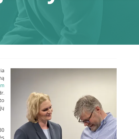
ia
mą
am
r.
to
jų
30
ės