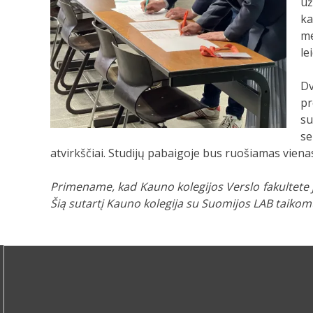
už
ka
me
le
Dv
pr
su
se
atvirkščiai. Studijų pabaigoje bus ruošiamas vien
Primename, kad Kauno kolegijos Verslo fakultete 
Šią sutartį Kauno kolegija su Suomijos LAB taikom