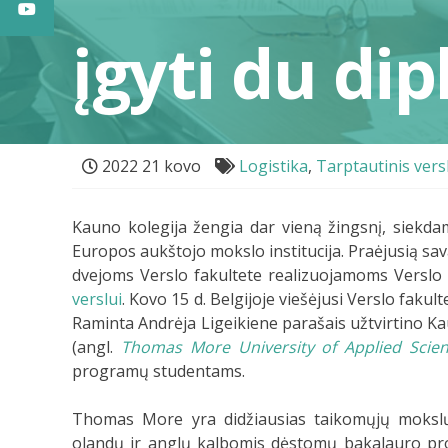
įgyti du di
2022 21 kovo
Logistika
,
Tarptautinis vers
Kauno kolegija žengia dar vieną žingsnį, siekdam
Europos aukštojo mokslo institucija. Praėjusią sav
dvejoms Verslo fakultete realizuojamoms Verslo
verslui
. Kovo 15 d. Belgijoje viešėjusi Verslo fakul
Raminta Andrėja Ligeikiene parašais užtvirtino K
(angl.
Thomas More University of Applied Scie
programų studentams.
Thomas More yra didžiausias taikomųjų mokslų u
olandų ir anglų kalbomis dėstomų bakalauro pro