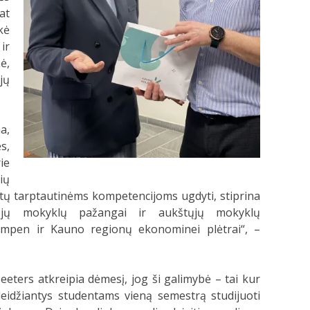
at
kė
ir
ė,
jų
a,
s,
ie
ių
ntų tarptautinėms kompetencijoms ugdyti, stiprina
štųjų mokyklų pažangai ir aukštųjų mokyklų
 Kempen ir Kauno regionų ekonominei plėtrai“, –
ters atkreipia dėmesį, jog ši galimybė – tai kur
idžiantys studentams vieną semestrą studijuoti