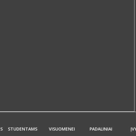
MS
STUDENTAMS
VISUOMENEI
PADALINIAI
ĮV