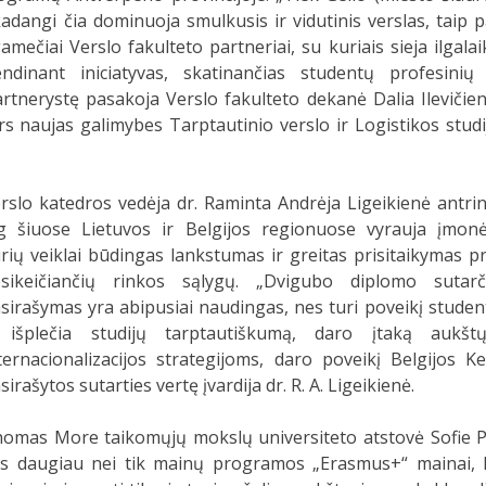
kadangi čia dominuoja smulkusis ir vidutinis verslas, taip p
mečiai Verslo fakulteto partneriai, su kuriais sieja ilgalai
endinant iniciatyvas, skatinančias studentų profesinių 
artnerystę pasakoja Verslo fakulteto dekanė Dalia Ilevičien
rs naujas galimybes Tarptautinio verslo ir Logistikos studi
rslo katedros vedėja dr. Raminta Andrėja Ligeikienė antrin
g šiuose Lietuvos ir Belgijos regionuose vyrauja įmonė
rių veiklai būdingas lankstumas ir greitas prisitaikymas pr
sikeičiančių rinkos sąlygų. „Dvigubo diplomo sutarč
sirašymas yra abipusiai naudingas, nes turi poveikį stude
r išplečia studijų tarptautiškumą, daro įtaką auk
ternacionalizacijos strategijoms, daro poveikį Belgijos
sirašytos sutarties vertę įvardija dr. R. A. Ligeikienė.
omas More taikomųjų mokslų universiteto atstovė Sofie Pee
s daugiau nei tik mainų programos „Erasmus+“ mainai, le