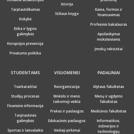
Istorija
Tarptautiškumas
Kaina, formos ir
Stiliaus knyga
finansavimas
Kokybė
Profesinis bakalauras
Etika ir lygios
galimybės
Apsilankymai
moksleiviams
Korupcijos prevencija
Įmokų rekvizitai
Privatumo politika
STUDENTAMS
VISUOMENEI
PADALINIAI
Tvarkaraščiai
Reorganizacija
Alytaus fakultetas
Studijų procesas
Mokslo ir meno
Menų ir ugdymo
taikomoji veikla
fakultetas
Finansinė informacija
Prekės ir paslaugos
Medicinos fakultetas
Tarptautinės
galimybės
Edukacinės paslaugos
Informatikos,
inžinerijos ir
Sportas ir laisvalaikis
Viešieji pirkimai
technologijų