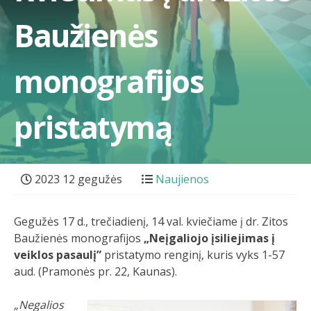
Baužienės
monografijos
pristatymą
2023 12 gegužės
Naujienos
Gegužės 17 d., trečiadienį, 14 val. kviečiame į dr. Zitos
Baužienės monografijos
„Neįgaliojo įsiliejimas į
veiklos pasaulį”
pristatymo renginį, kuris vyks 1-57
aud. (Pramonės pr. 22, Kaunas).
„Negalios