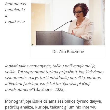
fenomenas
nenulemia
ir
nepakeičia
Dr. Zita Baužienė
individualios asmenybės, tačiau neišvengiamai ją
veikia. Tai suprantant turima pripažinti,
jog kiekvienas
visuomenės narys turi individualių poreikių, kuriuos
atliepiant įvairiaprasmiškai turtėja visa plačioji
bendruomenė“
(Baužienė, 2023).
Monografijoje išskleidžiama šešiolikos tyrimo dalyvių
patirčių analizė, kurioje, taikant giluminio interviu