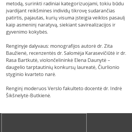
metodą, surinkti radiniai kategorizuojami, tokiu būdu
įvardijant reikšmines individų tikrovę sudarančias
patirtis, pajautas, kurių visuma įsteigia veiklos pasaulį
kaip asmeninį naratyvą, siekiant savirealizacijos ir
gyvenimo kokybės.
Renginyje dalyvaus: monografijos autorė dr. Zita
Baužienė, recenzentės dr. Salomėja Karasevičiūtė ir dr.
Rasa Bartkutė, violončelininkė Elena Daunytė
–
daugelio tarptautinių konkursų laureatė, Čiurlionio
styginio kvarteto narė.
Renginį moderuos Verslo fakulteto docentė dr. Indrė
Šikšnelytė-Butkienė.