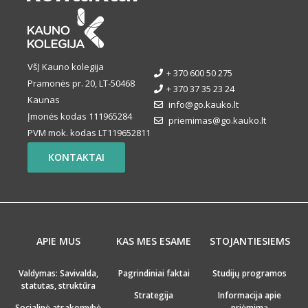
VšĮ Kauno kolegija
+ 370 600 50 275
Pramonės pr. 20, LT-50468
+ 370 37 35 23 24
Kaunas
info@go.kauko.lt
Įmonės kodas 111965284
priemimas@go.kauko.lt
PVM mok. kodas LT119652811
KONTAKTAI
APIE MUS
KAS MES ESAME
STOJANTIESIEMS
Valdymas: Savivalda,
Pagrindiniai faktai
Studijų programos
statutas, struktūra
Strategija
Informacija apie
Socialinė atsakomybė
priėmimą