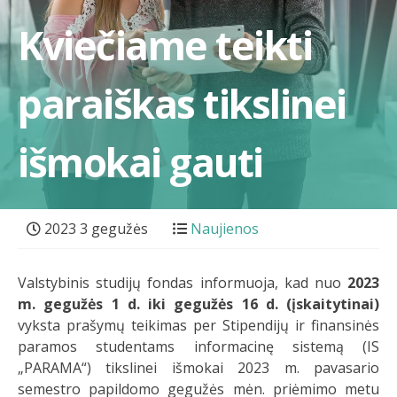
Kviečiame teikti
paraiškas tikslinei
išmokai gauti
2023 3 gegužės
Naujienos
Valstybinis studijų fondas informuoja, kad nuo
2023
m. gegužės 1 d. iki gegužės 16 d. (įskaitytinai)
vyksta prašymų teikimas per Stipendijų ir finansinės
paramos studentams informacinę sistemą (IS
„PARAMA“) tikslinei išmokai 2023 m. pavasario
semestro papildomo gegužės mėn. priėmimo metu