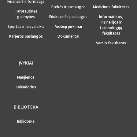
Finansinė informacija
Prekės ir paslaugos
Medicinos fakultetas
Tarptautinės
galimybės
Edukacinės paslaugos
Informatikos,
inžinerijos ir
Sportas ir laisvalaikis
Viešieji pirkimai
technologijų
fakultetas
Karjeros paslaugos
Dokumentai
Verslo fakultetas
ĮVYKIAI
Naujienos
Kalendorius
BIBLIOTEKA
Biblioteka