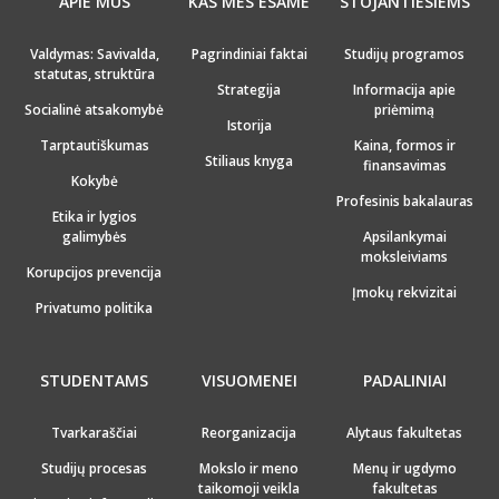
APIE MUS
KAS MES ESAME
STOJANTIESIEMS
Valdymas: Savivalda,
Pagrindiniai faktai
Studijų programos
statutas, struktūra
Strategija
Informacija apie
Socialinė atsakomybė
priėmimą
Istorija
Tarptautiškumas
Kaina, formos ir
Stiliaus knyga
finansavimas
Kokybė
Profesinis bakalauras
Etika ir lygios
galimybės
Apsilankymai
moksleiviams
Korupcijos prevencija
Įmokų rekvizitai
Privatumo politika
STUDENTAMS
VISUOMENEI
PADALINIAI
Tvarkaraščiai
Reorganizacija
Alytaus fakultetas
Studijų procesas
Mokslo ir meno
Menų ir ugdymo
taikomoji veikla
fakultetas