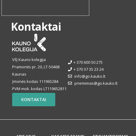
Kontaktai
VšĮ Kauno kolegija
+ 370 600 50 275
Pramonės pr. 20, LT-50468
+ 370 37 35 23 24
Kaunas
info@go.kauko.lt
Įmonės kodas 111965284
priemimas@go.kauko.lt
PVM mok. kodas LT119652811
KONTAKTAI