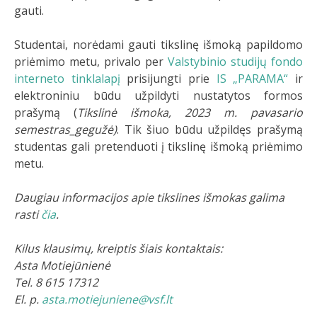
gauti.
Studentai, norėdami gauti tikslinę išmoką papildomo
priėmimo metu, privalo per
Valstybinio studijų fondo
interneto tinklalapį
prisijungti prie
IS „PARAMA“
ir
elektroniniu būdu užpildyti nustatytos formos
prašymą (
Tikslinė išmoka, 2023 m. pavasario
semestras_gegužė)
. Tik šiuo būdu užpildęs prašymą
studentas gali pretenduoti į tikslinę išmoką priėmimo
metu.
Daugiau informacijos apie tikslines išmokas galima
rasti
čia
.
Kilus klausimų, kreiptis šiais kontaktais:
Asta Motiejūnienė
Tel. 8 615 17312
El. p.
asta.motiejuniene@vsf.lt