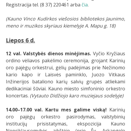
Registracija tel. (8 37) 220461 arba
čia
.
(Kauno Vinco Kudirkos viešosios bibliotekos Jaunimo,
meno ir muzikos skyriaus kiemelyje A. Mapu g. 18)
Liepos 6 d.
12 val. Valstybės dienos minėjimas.
Vyčio Kryžiaus
ordino vėliavos pakėlimo ceremonija, grojant Karinių
oro pajėgų orkestrui, gėlių padėjimas prie Nežinomo
kario kapo ir Laisvės paminklo, Juozo Vitkaus
Inžinerijos bataliono karių salvių grupės atliekami
dedikaciniai šūviai. Kauno miesto simfoninio orkestro
koncertas.
(Vytauto Didžiojo karo muziejaus sodelyje)
14.00–17.00 val. Kartu mes galime viską!
Karinių
oro pajėgų orkestro pasirodymas, valstybinių
institucijų prisistatymas, ekspozicija Kauno
Nepriklausomybės aikštėje (prie Šv. Arkangelo