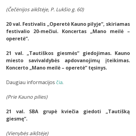
(Čečėnijos aikštėje, P. Lukšio g. 60)
20 val. Festivalis „Operetė Kauno pilyje“
, skiriamas
festivalio 20-mečiui.
Koncertas „Mano meilė –
operetė“.
21 val. „
Tautiškos giesmės“ giedojimas. Kauno
miesto savivaldybės apdovanojimų įteikimas.
Koncerto „Mano meilė – operetė“ tęsinys.
Daugiau informacijos
čia
.
(Prie Kauno pilies)
21 val. SBA grupė kviečia giedoti „Tautišką
giesmę“.
(Vienybės aikštėje)