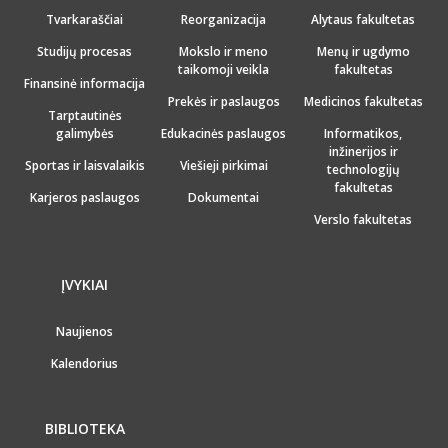
Tvarkaraščiai
Reorganizacija
Alytaus fakultetas
Studijų procesas
Mokslo ir meno
Menų ir ugdymo
taikomoji veikla
fakultetas
Finansinė informacija
Prekės ir paslaugos
Medicinos fakultetas
Tarptautinės
galimybės
Edukacinės paslaugos
Informatikos,
inžinerijos ir
Sportas ir laisvalaikis
Viešieji pirkimai
technologijų
fakultetas
Karjeros paslaugos
Dokumentai
Verslo fakultetas
ĮVYKIAI
Naujienos
Kalendorius
BIBLIOTEKA