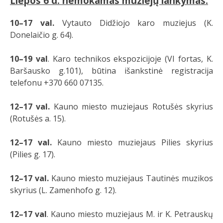
Liepos 6 d. nemokamas muziejų lankymas:
10–17 val.
Vytauto Didžiojo karo muziejus (K.
Donelaičio g. 64).
10–19 val
. Karo technikos ekspozicijoje (VI fortas, K.
Baršausko g.101), būtina išankstinė registracija
telefonu +370 660 07135.
12–17 val.
Kauno miesto muziejaus Rotušės skyrius
(Rotušės a. 15).
12–17 val.
Kauno miesto muziejaus Pilies skyrius
(Pilies g. 17).
12–17 val.
Kauno miesto muziejaus Tautinės muzikos
skyrius (L. Zamenhofo g. 12).
12–17 val
. Kauno miesto muziejaus M. ir K. Petrauskų