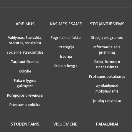
APIE MUS
KAS MES ESAME
STOJANTIESIEMS
Valdymas: Savivalda,
Pagrindiniai faktai
Studijų programos
statutas, struktūra
Strategija
Informacija apie
Socialinė atsakomybė
priėmimą
Istorija
Tarptautiškumas
Kaina, formos ir
Stiliaus knyga
finansavimas
Kokybė
Profesinis bakalauras
Etika ir lygios
galimybės
Apsilankymai
moksleiviams
Korupcijos prevencija
Įmokų rekvizitai
Privatumo politika
STUDENTAMS
VISUOMENEI
PADALINIAI