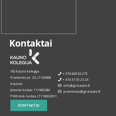
Kontaktai
VšĮ Kauno kolegija
+ 370 600 50 275
Pramonės pr. 20, LT-50468
+ 370 37 35 23 24
Kaunas
info@go.kauko.lt
Įmonės kodas 111965284
priemimas@go.kauko.lt
PVM mok. kodas LT119652811
KONTAKTAI