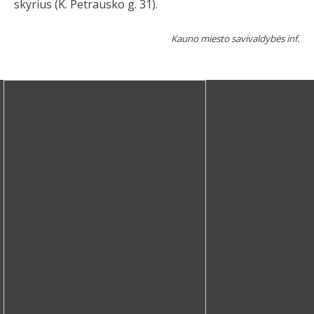
skyrius (K. Petrausko g. 31).
Kauno miesto savivaldybės inf.