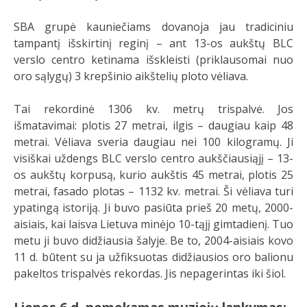
SBA grupė kauniečiams dovanoja jau tradiciniu
tampantį išskirtinį reginį – ant 13-os aukštų BLC
verslo centro ketinama išskleisti (priklausomai nuo
oro sąlygų) 3 krepšinio aikštelių ploto vėliava.
Tai rekordinė 1306 kv. metrų trispalvė. Jos
išmatavimai: plotis 27 metrai, ilgis – daugiau kaip 48
metrai. Vėliava sveria daugiau nei 100 kilogramų. Ji
visiškai uždengs BLC verslo centro aukščiausiąjį – 13-
os aukštų korpusą, kurio aukštis 45 metrai, plotis 25
metrai, fasado plotas – 1132 kv. metrai. Ši vėliava turi
ypatingą istoriją. Ji buvo pasiūta prieš 20 metų, 2000-
aisiais, kai laisva Lietuva minėjo 10-tąjį gimtadienį. Tuo
metu ji buvo didžiausia šalyje. Be to, 2004-aisiais kovo
11 d. būtent su ja užfiksuotas didžiausios oro balionu
pakeltos trispalvės rekordas. Jis nepagerintas iki šiol.