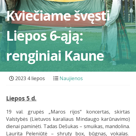
Kviečiame švęsti
Liepos 6-ąją:
renginiai Kaune
2023 4 liepos
Naujienos
Liepos 5 d.
19 val. grupės „Maros rijos“ koncertas, skirtas
Valstybės (Lietuvos karaliaus Mindaugo karūnavimo)
dienai paminėti. Tadas Dešukas – smuikas, mandolina.
Laurita Peleniūtė – shruty box, būgnas, vokalas.