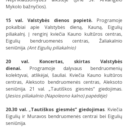
Mykolo bažnyčios).
15 val. Valstybės dienos popietė.
Programoje
pokalbiai apie Valstybės dieną, Kauną, Eigulių
piliakalnį. Į renginį kviečia Kauno kultūros centras,
Eigulių bendruomenės centras, Žaliakalnio
seniūnija.
(Ant Eigulių piliakalnio)
20 val. Koncertas, skirtas Valstybės
dienai.
Programoje dalyvaus bendruomenių
kolektyvai, atlikėjai, šauliai. Kviečia Kauno kultūros
centras, Aleksoto bendruomenės centras, Aleksoto
seniūnija. 21 val. „Tautiškos giesmės“ giedojimas.
(
Jiesios piliakalnio (Napoleono kalno) papėdėje)
20.30 val.
„
Tautiškos giesmės“ giedojimas
. Kviečia
Eigulių ir Muravos bendruomenės centrai bei Eigulių
seniūnija.