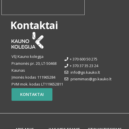
Kontaktai
VšĮ Kauno kolegija
+ 370 600 50 275
Pramonės pr. 20, LT-50468
+ 370 37 35 23 24
Kaunas
info@go.kauko.lt
Įmonės kodas 111965284
priemimas@go.kauko.lt
PVM mok. kodas LT119652811
KONTAKTAI