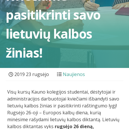
pasitikrinti savo
lietuvių kalbos
žinias!
2019 23 rugsėjo
Naujienos
Visų kursų Kauno kolegijos studentai, dėstytojai ir
administracijos darbuotojai kviečiami išbandyti savo
lietuvių kalbos žinias ir pasitikrinti raštingumo lygį!
Rugsėjo 26-oji – Europos kalbų diena, kurią
minėsime rašydami lietuvių kalbos diktantą. Lietuvių
kalbos diktantas vyks
rugsėjo 26 dieną,