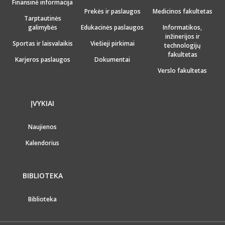
Finansinė informacija
Prekės ir paslaugos
Medicinos fakultetas
Tarptautinės
galimybės
Edukacinės paslaugos
Informatikos,
inžinerijos ir
Sportas ir laisvalaikis
Viešieji pirkimai
technologijų
fakultetas
Karjeros paslaugos
Dokumentai
Verslo fakultetas
ĮVYKIAI
Naujienos
Kalendorius
BIBLIOTEKA
Biblioteka