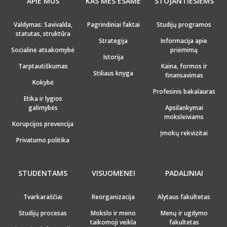
APIE MUS
KAS MES ESAME
STOJANTIESIEMS
Valdymas: Savivalda,
Pagrindiniai faktai
Studijų programos
statutas, struktūra
Strategija
Informacija apie
Socialinė atsakomybė
priėmimą
Istorija
Tarptautiškumas
Kaina, formos ir
Stiliaus knyga
finansavimas
Kokybė
Profesinis bakalauras
Etika ir lygios
galimybės
Apsilankymai
moksleiviams
Korupcijos prevencija
Įmokų rekvizitai
Privatumo politika
STUDENTAMS
VISUOMENEI
PADALINIAI
Tvarkaraščiai
Reorganizacija
Alytaus fakultetas
Studijų procesas
Mokslo ir meno
Menų ir ugdymo
taikomoji veikla
fakultetas