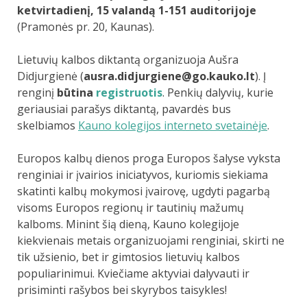
ketvirtadienį, 15 valandą 1-151 auditorijoje
(Pramonės pr. 20, Kaunas).
Lietuvių kalbos diktantą organizuoja Aušra
Didjurgienė (
ausra.didjurgiene@go.kauko.lt
). Į
renginį
būtina
registruotis
. Penkių dalyvių, kurie
geriausiai parašys diktantą, pavardės bus
skelbiamos
Kauno kolegijos interneto svetainėje
.
Europos kalbų dienos proga Europos šalyse vyksta
renginiai ir įvairios iniciatyvos, kuriomis siekiama
skatinti kalbų mokymosi įvairovę, ugdyti pagarbą
visoms Europos regionų ir tautinių mažumų
kalboms. Minint šią dieną, Kauno kolegijoje
kiekvienais metais organizuojami renginiai, skirti ne
tik užsienio, bet ir gimtosios lietuvių kalbos
populiarinimui. Kviečiame aktyviai dalyvauti ir
prisiminti rašybos bei skyrybos taisykles!