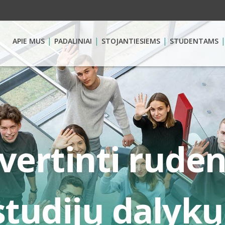
APIE MUS
PADALINIAI
STOJANTIESIEMS
STUDENTAMS
vertinti rude
studijų dalykų