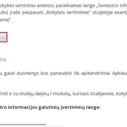
kokybės vertinimo anketos pasiekiamas lange „Semestro infor
ulio) įraše paspausti „Kokybės vertinimas“ stulpelyje esan
monę“.
čia
.
gauti duomenys bus panaudoti tik apibendrintai. Apklauso
inti ir su studijų dalykų / modulių, kuriuos studijavote, koky
tro informacijos galutinių įvertinimų lange: