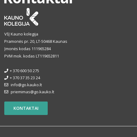
VšĮ Kauno kolegija
Pramonės pr. 20, LT-50468 Kaunas
Įmonės kodas 111965284
PVM mok. kodas LT119652811
+ 370 600 50 275
+ 370 37 35 23 24
info@go.kauko.lt
priemimas@go.kauko.lt
KONTAKTAI