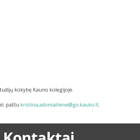
udijų kokybę Kauno kolegijoje.
el. paštu
kristina.adomaitiene@go.kauko.lt
.
Kontaktai