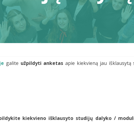
je
galite
užpildyti
anketas
apie kiekvieną jau išklausytą 
ildykite kiekvieno išklausyto studijų dalyko / modu