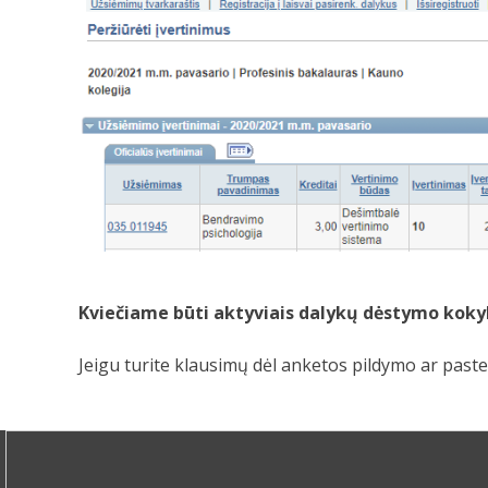
Kviečiame būti aktyviais dalykų dėstymo kokyb
Jeigu turite klausimų dėl anketos pildymo ar paste