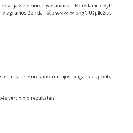
macija > Peržiūrėti įvertinimus“. Norėdami pildyti
tį diagramos ženklą „
“. Užpildžius
s įrašai neturės informacijos, pagal kurią būtų
bės vertinimo rezultatais.