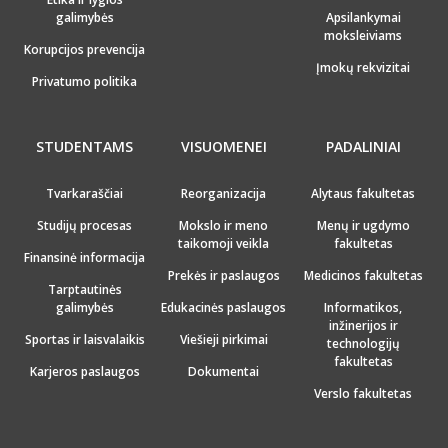
galimybės
Apsilankymai
moksleiviams
Korupcijos prevencija
Įmokų rekvizitai
Privatumo politika
STUDENTAMS
VISUOMENEI
PADALINIAI
Tvarkaraščiai
Reorganizacija
Alytaus fakultetas
Studijų procesas
Mokslo ir meno
Menų ir ugdymo
taikomoji veikla
fakultetas
Finansinė informacija
Prekės ir paslaugos
Medicinos fakultetas
Tarptautinės
galimybės
Edukacinės paslaugos
Informatikos,
inžinerijos ir
Sportas ir laisvalaikis
Viešieji pirkimai
technologijų
fakultetas
Karjeros paslaugos
Dokumentai
Verslo fakultetas