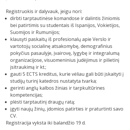
Registruokis ir dalyvauk, jeigu nori:
dirbti tarptautinėse komandose ir dalintis žiniomis
bei patirtimis su studentais iš Ispanijos, Vokietijos,
Suomijos ir Rumunijos;
klausyti paskaitų iš profesionalų apie Verslo ir
vartotojų socialinę atsakomybę, demografinius
pokyčius pasaulyje, įvairovę, lygybę ir integralumą
organizacijose, visuomeninius judėjimus ir pilietinį
įsitraukimą ir kt.;
gauti 5 ECTS kreditus, kurie vėliau gali būti įskaityti į
studijų turinį katedros nustatyta tvarka;
gerinti anglų kalbos žinias ir tarpkultūrines
kompetencijas;
plėsti tarptautinį draugų ratą;
įgyti naujų žinių, įdomios patirties ir praturtinti savo
CV.
Registracija vyksta iki balandžio 19 d.