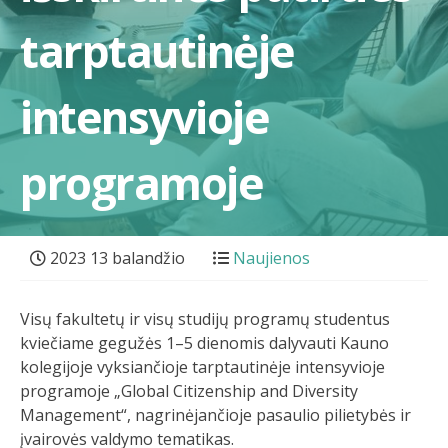
tarptautinėje
intensyvioje
programoje
2023 13 balandžio
Naujienos
Visų fakultetų ir visų studijų programų studentus
kviečiame gegužės 1–5 dienomis dalyvauti Kauno
kolegijoje vyksiančioje tarptautinėje intensyvioje
programoje „Global Citizenship and Diversity
Management“, nagrinėjančioje pasaulio pilietybės ir
įvairovės valdymo tematikas.