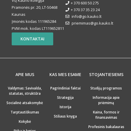
VšĮ Kauno kolegija
+ 370 600 50 275
Pramonės pr. 20, LT-50468
+ 370 37 35 23 24
Kaunas
info@go.kauko.lt
Įmonės kodas 111965284
priemimas@go.kauko.lt
PVM mok. kodas LT119652811
KONTAKTAI
APIE MUS
KAS MES ESAME
STOJANTIESIEMS
Valdymas: Savivalda,
Pagrindiniai faktai
Studijų programos
statutas, struktūra
Strategija
Informacija apie
Socialinė atsakomybė
priėmimą
Istorija
Tarptautiškumas
Kaina, formos ir
Stiliaus knyga
finansavimas
Kokybė
Profesinis bakalauras
Etika ir lygios