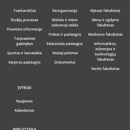
Tvarkaraščiai
Reorganizacija
Alytaus fakultetas
Studijų procesas
Mokslo ir meno
Menų ir ugdymo
taikomoji veikla
fakultetas
Finansinė informacija
Prekės ir paslaugos
Medicinos fakultetas
Tarptautinės
galimybės
Edukacinės paslaugos
Informatikos,
inžinerijos ir
Sportas ir laisvalaikis
Viešieji pirkimai
technologijų
fakultetas
Karjeros paslaugos
Dokumentai
Verslo fakultetas
ĮVYKIAI
Naujienos
Kalendorius
BIBLIOTEKA