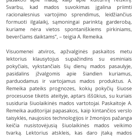
Svarbu, kad mados suvokimas įgalina priimti
racionalesnius vartojimo sprendimus, leidžiančius
formuoti ilgalaikį, sąmoningai parinktą garderobą,
kuriame nėra vietos spontaniškiems pirkiniams,
beverčiams daiktams“, – teigia A. Remeika.
Visuomenei atviros, apžvalginės paskaitos metu
lektorius klausytojus supažindins su esminiais
pokyčiais, vykstančiais šių dienų mados pasaulyje,
pasidalins įžvalgomis apie šiandien kuriamus,
parduodamus ir vartojamus mados produktus. A.
Remeika pateiks prognozes, kokių pokyčių šiuose
procesuose tikėtis ateityje, aptars iššūkius, su kuriais
susiduria šiuolaikinės mados vartotojai. Paskaitoje A.
Remeika auditorijai papasakos, kaip kintančios verslo
taisyklės, naujosios technologijos ir žmonijos pažanga
keičia nusistovėjusią šiuolaikinės mados veikimo
tvarką. Lektorius atskleis, kas daro įtaką mados