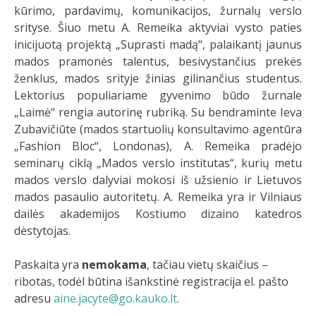
kūrimo, pardavimų, komunikacijos, žurnalų verslo
srityse. Šiuo metu A. Remeika aktyviai vysto paties
inicijuotą projektą „Suprasti madą“, palaikantį jaunus
mados pramonės talentus, besivystančius prekės
ženklus, mados srityje žinias gilinančius studentus.
Lektorius populiariame gyvenimo būdo žurnale
„Laimė“ rengia autorinę rubriką. Su bendraminte Ieva
Zubavičiūte (mados startuolių konsultavimo agentūra
„Fashion Bloc“, Londonas), A. Remeika pradėjo
seminarų ciklą „Mados verslo institutas“, kurių metu
mados verslo dalyviai mokosi iš užsienio ir Lietuvos
mados pasaulio autoritetų. A. Remeika yra ir Vilniaus
dailės akademijos Kostiumo dizaino katedros
dėstytojas.
Paskaita yra
nemokama
, tačiau vietų skaičius –
ribotas, todėl būtina išankstinė registracija el. pašto
adresu
aine.jacyte@go.kauko.lt
.