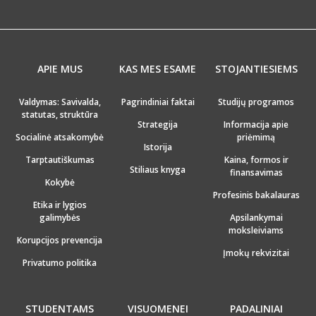
APIE MUS
KAS MES ESAME
STOJANTIESIEMS
Valdymas: Savivalda,
Pagrindiniai faktai
Studijų programos
statutas, struktūra
Strategija
Informacija apie
Socialinė atsakomybė
priėmimą
Istorija
Tarptautiškumas
Kaina, formos ir
Stiliaus knyga
finansavimas
Kokybė
Profesinis bakalauras
Etika ir lygios
galimybės
Apsilankymai
moksleiviams
Korupcijos prevencija
Įmokų rekvizitai
Privatumo politika
STUDENTAMS
VISUOMENEI
PADALINIAI