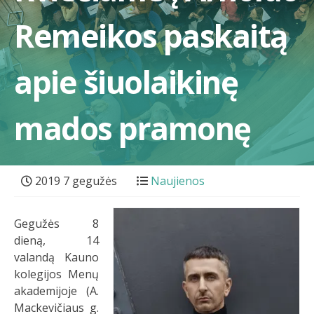
Remeikos paskaitą
apie šiuolaikinę
mados pramonę
2019 7 gegužės
Naujienos
Gegužės 8
dieną, 14
valandą Kauno
kolegijos Menų
akademijoje (A.
Mackevičiaus g.