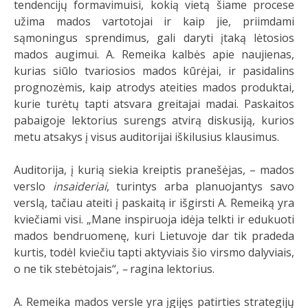
tendencijų formavimuisi, kokią vietą šiame procese
užima mados vartotojai ir kaip jie, priimdami
sąmoningus sprendimus, gali daryti įtaką lėtosios
mados augimui. A. Remeika kalbės apie naujienas,
kurias siūlo tvariosios mados kūrėjai, ir pasidalins
prognozėmis, kaip atrodys ateities mados produktai,
kurie turėtų tapti atsvara greitajai madai. Paskaitos
pabaigoje lektorius surengs atvirą diskusiją, kurios
metu atsakys į visus auditorijai iškilusius klausimus.
Auditorija, į kurią siekia kreiptis pranešėjas, – mados
verslo
insaideriai
, turintys arba planuojantys savo
verslą, tačiau ateiti į paskaitą ir išgirsti A. Remeiką yra
kviečiami visi. „Mane inspiruoja idėja telkti ir edukuoti
mados bendruomenę, kuri Lietuvoje dar tik pradeda
kurtis, todėl kviečiu tapti aktyviais šio virsmo dalyviais,
o ne tik stebėtojais“,
–
ragina lektorius.
A. Remeika mados versle yra įgijęs patirties strategijų