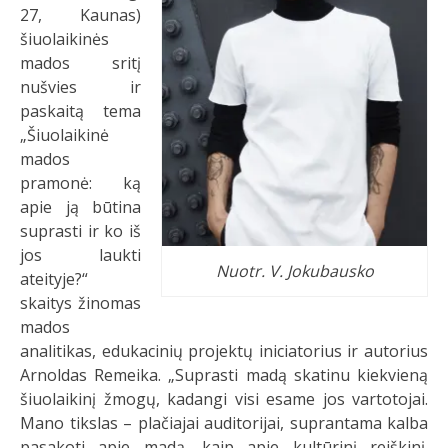
27, Kaunas)
šiuolaikinės
mados sritį
nušvies ir
paskaitą tema
„Šiuolaikinė
mados
pramonė: ką
apie ją būtina
suprasti ir ko iš
jos laukti
Nuotr. V. Jokubausko
ateityje?“
skaitys žinomas
mados
analitikas, edukacinių projektų iniciatorius ir autorius
Arnoldas Remeika. „Suprasti madą skatinu kiekvieną
šiuolaikinį žmogų, kadangi visi esame jos vartotojai.
Mano tikslas – plačiajai auditorijai, suprantama kalba
pasakoti apie madą, kaip apie kultūrinį reiškinį.