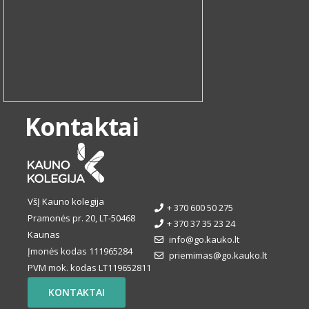
Kontaktai
VšĮ Kauno kolegija
+ 370 600 50 275
Pramonės pr. 20, LT-50468
+ 370 37 35 23 24
Kaunas
info@go.kauko.lt
Įmonės kodas 111965284
priemimas@go.kauko.lt
PVM mok. kodas LT119652811
KONTAKTAI