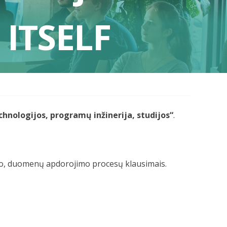
 ITSELF
chnologijos, programų inžinerija, studijos“
.
imo, duomenų apdorojimo procesų klausimais.