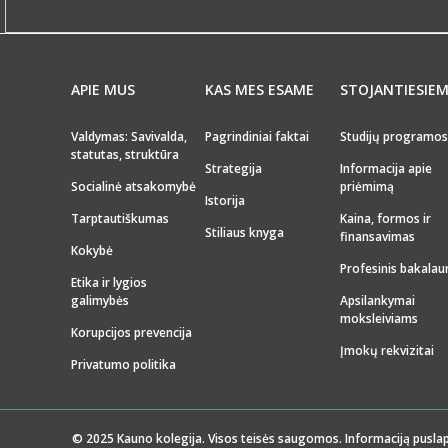
APIE MUS
KAS MES ESAME
STOJANTIESIE
Valdymas: Savivalda,
Pagrindiniai faktai
Studijų programos
statutas, struktūra
Strategija
Informacija apie
Socialinė atsakomybė
priėmimą
Istorija
Tarptautiškumas
Kaina, formos ir
Stiliaus knyga
finansavimas
Kokybė
Profesinis bakalau
Etika ir lygios
galimybės
Apsilankymai
moksleiviams
Korupcijos prevencija
Įmokų rekvizitai
Privatumo politika
© 2025 Kauno kolegija. Visos teisės saugomos. Informaciją puslap