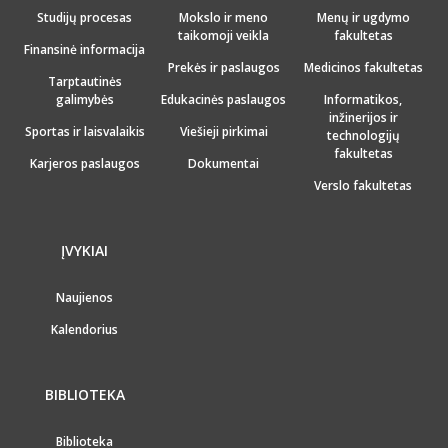
Studijų procesas
Mokslo ir meno
Menų ir ugdymo
taikomoji veikla
fakultetas
Finansinė informacija
Prekės ir paslaugos
Medicinos fakultetas
Tarptautinės
galimybės
Edukacinės paslaugos
Informatikos,
inžinerijos ir
Sportas ir laisvalaikis
Viešieji pirkimai
technologijų
fakultetas
Karjeros paslaugos
Dokumentai
Verslo fakultetas
ĮVYKIAI
Naujienos
Kalendorius
BIBLIOTEKA
Biblioteka