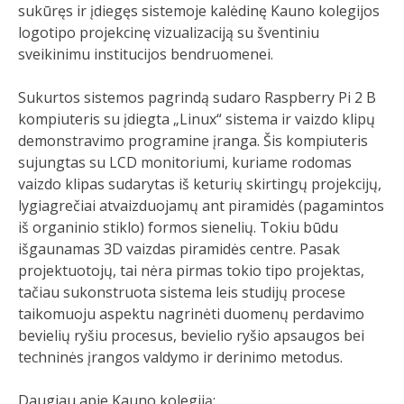
sukūręs ir įdiegęs sistemoje kalėdinę Kauno kolegijos
logotipo projekcinę vizualizaciją su šventiniu
sveikinimu institucijos bendruomenei.
Sukurtos sistemos pagrindą sudaro Raspberry Pi 2 B
kompiuteris su įdiegta „Linux“ sistema ir vaizdo klipų
demonstravimo programine įranga. Šis kompiuteris
sujungtas su LCD monitoriumi, kuriame rodomas
vaizdo klipas sudarytas iš keturių skirtingų projekcijų,
lygiagrečiai atvaizduojamų ant piramidės (pagamintos
iš organinio stiklo) formos sienelių. Tokiu būdu
išgaunamas 3D vaizdas piramidės centre. Pasak
projektuotojų, tai nėra pirmas tokio tipo projektas,
tačiau sukonstruota sistema leis studijų procese
taikomuoju aspektu nagrinėti duomenų perdavimo
bevielių ryšiu procesus, bevielio ryšio apsaugos bei
techninės įrangos valdymo ir derinimo metodus.
Daugiau apie Kauno kolegiją: