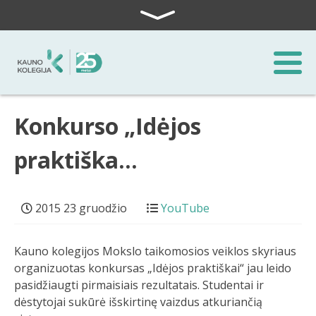
Skip to content
Konkurso „Idėjos
praktiška…
2015 23 gruodžio
YouTube
Kauno kolegijos Mokslo taikomosios veiklos skyriaus
organizuotas konkursas „Idėjos praktiškai“ jau leido
pasidžiaugti pirmaisiais rezultatais. Studentai ir
dėstytojai sukūrė išskirtinę vaizdus atkuriančią