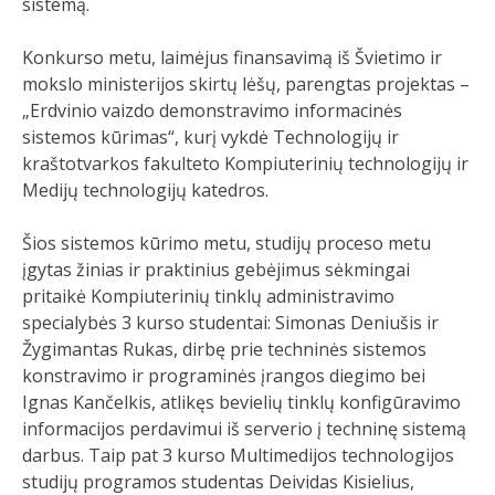
sistemą.
Konkurso metu, laimėjus finansavimą iš Švietimo ir
mokslo ministerijos skirtų lėšų, parengtas projektas –
„Erdvinio vaizdo demonstravimo informacinės
sistemos kūrimas“, kurį vykdė Technologijų ir
kraštotvarkos fakulteto Kompiuterinių technologijų ir
Medijų technologijų katedros.
Šios sistemos kūrimo metu, studijų proceso metu
įgytas žinias ir praktinius gebėjimus sėkmingai
pritaikė Kompiuterinių tinklų administravimo
specialybės 3 kurso studentai: Simonas Deniušis ir
Žygimantas Rukas, dirbę prie techninės sistemos
konstravimo ir programinės įrangos diegimo bei
Ignas Kančelkis, atlikęs bevielių tinklų konfigūravimo
informacijos perdavimui iš serverio į techninę sistemą
darbus. Taip pat 3 kurso Multimedijos technologijos
studijų programos studentas Deividas Kisielius,