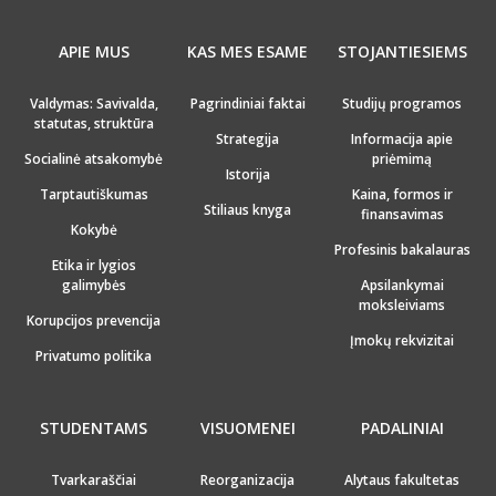
APIE MUS
KAS MES ESAME
STOJANTIESIEMS
Valdymas: Savivalda,
Pagrindiniai faktai
Studijų programos
statutas, struktūra
Strategija
Informacija apie
Socialinė atsakomybė
priėmimą
Istorija
Tarptautiškumas
Kaina, formos ir
Stiliaus knyga
finansavimas
Kokybė
Profesinis bakalauras
Etika ir lygios
galimybės
Apsilankymai
moksleiviams
Korupcijos prevencija
Įmokų rekvizitai
Privatumo politika
STUDENTAMS
VISUOMENEI
PADALINIAI
Tvarkaraščiai
Reorganizacija
Alytaus fakultetas