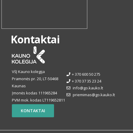
Kontaktai
VšĮ Kauno kolegija
+ 370 600 50 275
Pramonės pr. 20, LT-50468
+ 370 37 35 23 24
Kaunas
info@go.kauko.lt
Įmonės kodas 111965284
priemimas@go.kauko.lt
PVM mok. kodas LT119652811
KONTAKTAI