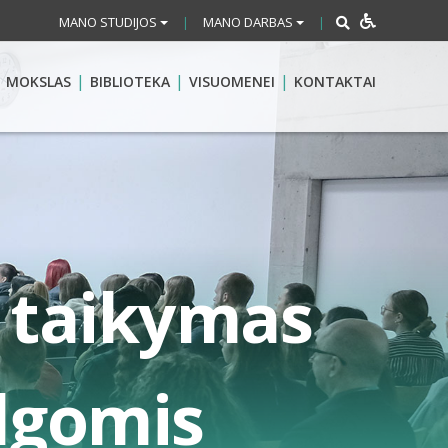
MANO STUDIJOS
MANO DARBAS
|
|
MOKSLAS
BIBLIOTEKA
VISUOMENEI
KONTAKTAI
ų taikymas
algomis