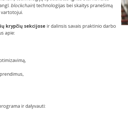
(angl.
blockchain
) technologijas bei skaitys pranešimą
į vartotojui.
ių krypčių sekcijose
ir dalinsis savais praktinio darbo
us apie:
ptimizavimą,
sprendimus,
programa ir dalyvauti: