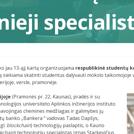
nieji specialis
ks jau 13-ąjį kartą organizuojama
respublikinė studentų k
ą siekiama skatinti studentus dalyvauti mokslo taikomojoje
rijoje, versle, pramonėje.
ijoje
(Pramonės pr. 22, Kaunas), pradės ir su
ologijos universiteto Aplinkos inžinerijos instituto
 pavojingas chemines medžiagas ir galimybes jų
iutų banko „Bankera “ vadovas Tadas Dapšys,
ngl.
blockchain
) technologijų paslaptis, o Kauno
kchain
) technologijų specialistas Ignas Starkevičius