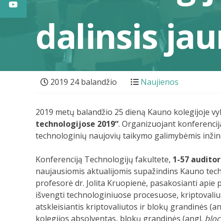
dalinsis jau
2019 24 balandžio
Naujienos
2019 metų balandžio 25 dieną Kauno kolegijoje vy
technologijose 2019“
. Organizuojant konferencij
technologinių naujovių taikymo galimybėmis inžine
Konferenciją Technologijų fakultete,
1-57 auditor
naujausiomis aktualijomis supažindins Kauno techn
profesorė dr. Jolita Kruopienė, pasakosianti apie
išvengti technologiniuose procesuose, kriptoval
atskleisiantis kriptovaliutos ir blokų grandinės (a
kolegijos absolventas, blokų grandinės (angl.
bloc