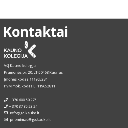
Kontaktai
VšĮ Kauno kolegija
Pramonės pr. 20, LT-50468 Kaunas
Įmonės kodas 111965284
PVM mok. kodas LT119652811
+ 370 600 50 275
+ 370 37 35 23 24
info@go.kauko.lt
priemimas@go.kauko.lt