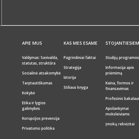
APIE MUS
KAS MES ESAME
STOJANTIESIE
Valdymas: Savivalda,
Pagrindiniai faktai
Studijų programos
statutas, struktūra
Strategija
Informacija apie
Socialinė atsakomybė
priėmimą
Istorija
Tarptautiškumas
Kaina, formos ir
Stiliaus knyga
finansavimas
Kokybė
Profesinis bakalau
Etika ir lygios
galimybės
Apsilankymai
moksleiviams
Korupcijos prevencija
Įmokų rekvizitai
Privatumo politika