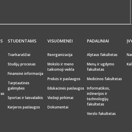
MS
STUDENTAMS
VISUOMENEI
PADALINIAI
ĮV
Tvarkaraščiai
Reorganizacija
Alytaus fakultetas
Na
Studijų procesas
Mokslo ir meno
Menų ir ugdymo
Kal
taikomoji veikla
fakultetas
Finansinė informacija
Prekės ir paslaugos
Medicinos fakultetas
Tarptautinės
galimybės
Edukacinės paslaugos
Informatikos,
ras
inžinerijos ir
Sportas ir laisvalaikis
Viešieji pirkimai
technologijų
fakultetas
Karjeros paslaugos
Dokumentai
Verslo fakultetas