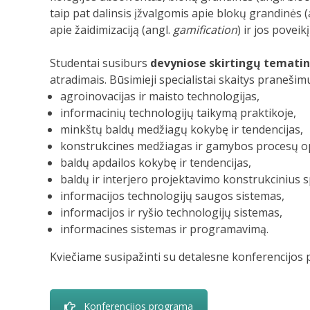
taip pat dalinsis įžvalgomis apie blokų grandinės 
apie žaidimizaciją (angl.
gamification
) ir jos poveik
Studentai susiburs
devyniose skirtingų tematin
atradimais. Būsimieji specialistai skaitys pranešim
agroinovacijas ir maisto technologijas,
informacinių technologijų taikymą praktikoje,
minkštų baldų medžiagų kokybę ir tendencijas,
konstrukcines medžiagas ir gamybos procesų o
baldų apdailos kokybę ir tendencijas,
baldų ir interjero projektavimo konstrukcinius 
informacijos technologijų saugos sistemas,
informacijos ir ryšio technologijų sistemas,
informacines sistemas ir programavimą.
Kviečiame susipažinti su detalesne konferencijos 
Konferencijos programa