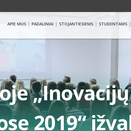
APIE MUS
PADALINIAI
STOJANTIESIEMS
STUDENTAMS
oje „Inovacij
ose 2019“ įžv