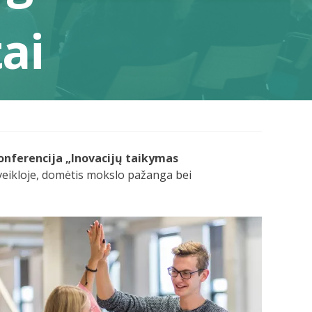
tai
onferencija „Inovacijų taikymas
 veikloje, domėtis mokslo pažanga bei