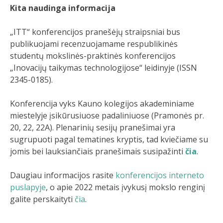
Kita naudinga informacija
„ITT“ konferencijos pranešėjų straipsniai bus
publikuojami recenzuojamame respublikinės
studentų mokslinės-praktinės konferencijos
„Inovacijų taikymas technologijose“ leidinyje (ISSN
2345-0185).
Konferencija vyks Kauno kolegijos akademiniame
miestelyje įsikūrusiuose padaliniuose (Pramonės pr.
20, 22, 22A). Plenarinių sesijų pranešimai yra
sugrupuoti pagal tematines kryptis, tad kviečiame su
jomis bei lauksiančiais pranešimais susipažinti
čia
.
Daugiau informacijos rasite
konferencijos interneto
puslapyje
, o apie 2022 metais įvykusį mokslo renginį
galite perskaityti
čia
.