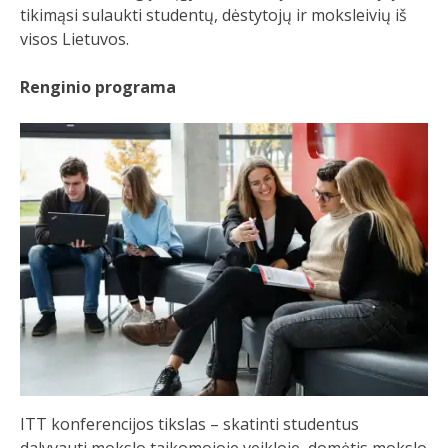
tikimąsi sulaukti studentų, dėstytojų ir moksleivių iš
visos Lietuvos.
Renginio programa
ITT konferencijos tikslas – skatinti studentus
dalyvauti mokslo taikomojoje veikloje, domėtis mokslo