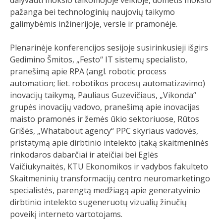
pažanga bei technologinių naujovių taikymo
galimybėmis inžinerijoje, versle ir pramonėje.
Plenarinėje konferencijos sesijoje susirinkusieji išgirs
Gedimino Šmitos, „Festo“ IT sistemų specialisto,
pranešimą apie RPA (angl. robotic process
automation; liet. robotikos procesų automatizavimo)
inovacijų taikymą, Pauliaus Guzevičiaus, „Vikonda“
grupės inovacijų vadovo, pranešimą apie inovacijas
maisto pramonės ir žemės ūkio sektoriuose, Rūtos
Grišės, „Whatabout agency“ PPC skyriaus vadovės,
pristatymą apie dirbtinio intelekto įtaką skaitmeninės
rinkodaros dabarčiai ir ateičiai bei Eglės
Vaičiukynaitės, KTU Ekonomikos ir vadybos fakulteto
Skaitmeninių transformacijų centro neuromarketingo
specialistės, parengtą medžiagą apie generatyvinio
dirbtinio intelekto sugeneruotų vizualių žinučių
poveikį interneto vartotojams.