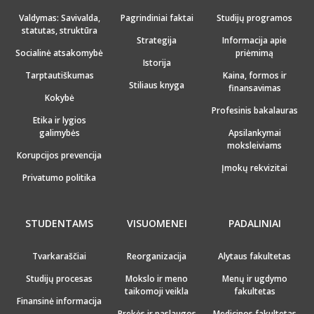
Valdymas: Savivalda,
Pagrindiniai faktai
Studijų programos
statutas, struktūra
Strategija
Informacija apie
Socialinė atsakomybė
priėmimą
Istorija
Tarptautiškumas
Kaina, formos ir
Stiliaus knyga
finansavimas
Kokybė
Profesinis bakalauras
Etika ir lygios
galimybės
Apsilankymai
moksleiviams
Korupcijos prevencija
Įmokų rekvizitai
Privatumo politika
STUDENTAMS
VISUOMENEI
PADALINIAI
Tvarkaraščiai
Reorganizacija
Alytaus fakultetas
Studijų procesas
Mokslo ir meno
Menų ir ugdymo
taikomoji veikla
fakultetas
Finansinė informacija
Prekės ir paslaugos
Medicinos fakultetas