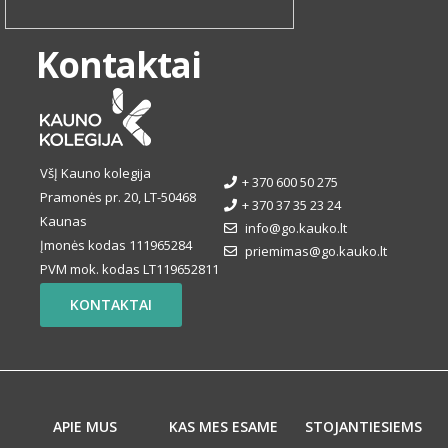
Kontaktai
VšĮ Kauno kolegija
+ 370 600 50 275
Pramonės pr. 20, LT-50468
+ 370 37 35 23 24
Kaunas
info@go.kauko.lt
Įmonės kodas 111965284
priemimas@go.kauko.lt
PVM mok. kodas LT119652811
KONTAKTAI
APIE MUS
KAS MES ESAME
STOJANTIESIEMS