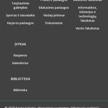
Tarptautinės
galimybės
Edukacinės paslaugos
Informatikos,
inžinerijos ir
Sportas ir laisvalaikis
Viešieji pirkimai
technologijų
fakultetas
Karjeros paslaugos
Dokumentai
Verslo fakultetas
ĮVYKIAI
Naujienos
Kalendorius
BIBLIOTEKA
Biblioteka
© 2025 Kauno kolegija. Visos teisės saugomos. Informaciją puslapiui