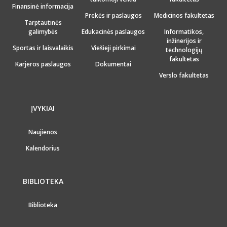
Finansinė informacija
Prekės ir paslaugos
Medicinos fakultetas
Tarptautinės
galimybės
Edukacinės paslaugos
Informatikos,
inžinerijos ir
Sportas ir laisvalaikis
Viešieji pirkimai
technologijų
fakultetas
Karjeros paslaugos
Dokumentai
Verslo fakultetas
ĮVYKIAI
Naujienos
Kalendorius
BIBLIOTEKA
Biblioteka