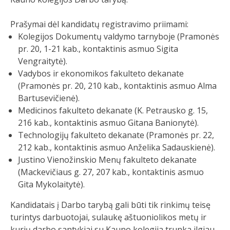
Prašymai dėl kandidatų registravimo priimami:
Kolegijos Dokumentų valdymo tarnyboje (Pramonės
pr. 20, 1-21 kab., kontaktinis asmuo Sigita
Vengraitytė).
Vadybos ir ekonomikos fakulteto dekanate
(Pramonės pr. 20, 210 kab., kontaktinis asmuo Alma
Bartusevičienė).
Medicinos fakulteto dekanate (K. Petrausko g. 15,
216 kab., kontaktinis asmuo Gitana Banionytė).
Technologijų fakulteto dekanate (Pramonės pr. 22,
212 kab., kontaktinis asmuo Anželika Sadauskienė).
Justino Vienožinskio Menų fakulteto dekanate
(Mackevičiaus g. 27, 207 kab., kontaktinis asmuo
Gita Mykolaitytė).
Kandidatais į Darbo tarybą gali būti tik rinkimų teisę
turintys darbuotojai, sulaukę aštuoniolikos metų ir
kurių darbo santykiai su Kauno kolegija trunka ilgiau