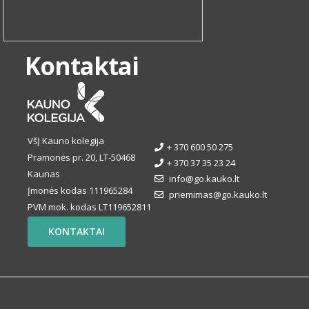
Kontaktai
VšĮ Kauno kolegija
+ 370 600 50 275
Pramonės pr. 20, LT-50468
+ 370 37 35 23 24
Kaunas
info@go.kauko.lt
Įmonės kodas 111965284
priemimas@go.kauko.lt
PVM mok. kodas LT119652811
KONTAKTAI