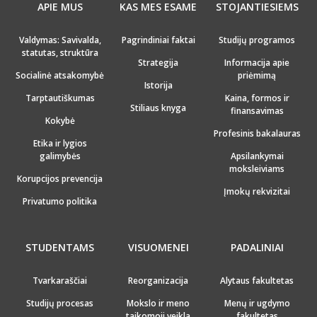
APIE MUS
KAS MES ESAME
STOJANTIESIEMS
Valdymas: Savivalda,
Pagrindiniai faktai
Studijų programos
statutas, struktūra
Strategija
Informacija apie
Socialinė atsakomybė
priėmimą
Istorija
Tarptautiškumas
Kaina, formos ir
Stiliaus knyga
finansavimas
Kokybė
Profesinis bakalauras
Etika ir lygios
galimybės
Apsilankymai
moksleiviams
Korupcijos prevencija
Įmokų rekvizitai
Privatumo politika
STUDENTAMS
VISUOMENEI
PADALINIAI
Tvarkaraščiai
Reorganizacija
Alytaus fakultetas
Studijų procesas
Mokslo ir meno
Menų ir ugdymo
taikomoji veikla
fakultetas