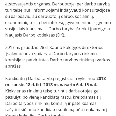
atstovaujantis organas. Darbuotojai per darbo tarybą
turi teisę būti informuojami ir dalyvauti konsultacijose
su darbdaviu, su darbuotojų darbo, socialinių,
ekonominių teisių bei interesų įgyvendinimu ir gynimu
susijusiais klausimais. Darbo tarybą išrinkti įpareigoja
Naujasis Darbo kodeksas (DK).
2017 m. gruodžio 28 d. Kauno kolegijos direktorius
įsakymu buvo sudaryta Darbo tarybos rinkimų
komisija ir patvirtintas Darbo tarybos rinkimų tvarkos
aprašas.
Kandidatų į Darbo tarybą registracija vyks nuo
2018
m. sausio 18 d. iki 2018 m. vasario 6 d. 15 val.
Kiekvienas rinkimų teisę turintis darbuotojas gali
pasiūlyti po vieną kandidatą raštu, kreipdamasis į
Darbo tarybos rinkimų komisiją ir pateikdamas
rašytinį siūlomo kandidato sutikimą būti renkamam į
Kauno kolegijos Darbo tarybą.