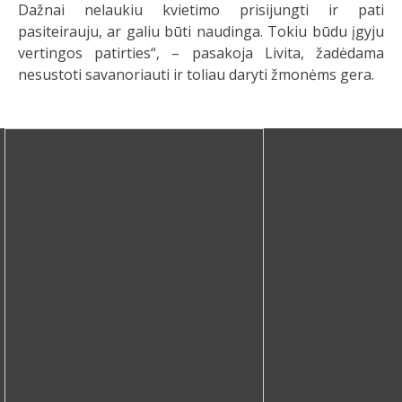
Dažnai nelaukiu kvietimo prisijungti ir pati
pasiteirauju, ar galiu būti naudinga. Tokiu būdu įgyju
vertingos patirties“, – pasakoja Livita, žadėdama
nesustoti savanoriauti ir toliau daryti žmonėms gera.