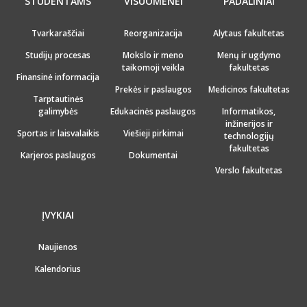
STUDENTAMS
VISUOMENEI
PADALINIAI
Tvarkaraščiai
Reorganizacija
Alytaus fakultetas
Studijų procesas
Mokslo ir meno
Menų ir ugdymo
taikomoji veikla
fakultetas
Finansinė informacija
Prekės ir paslaugos
Medicinos fakultetas
Tarptautinės
galimybės
Edukacinės paslaugos
Informatikos,
inžinerijos ir
Sportas ir laisvalaikis
Viešieji pirkimai
technologijų
fakultetas
Karjeros paslaugos
Dokumentai
Verslo fakultetas
ĮVYKIAI
Naujienos
Kalendorius