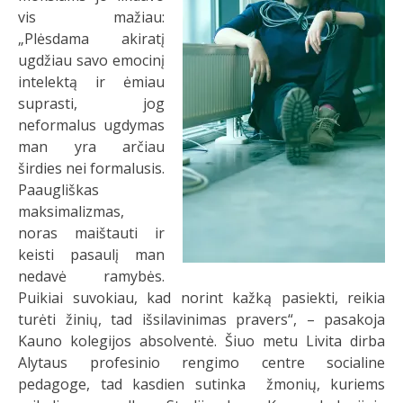
vis mažiau:
„Plėsdama akiratį
ugdžiau savo emocinį
intelektą ir ėmiau
suprasti, jog
neformalus ugdymas
man yra arčiau
širdies nei formalusis.
Paaugliškas
maksimalizmas,
noras maištauti ir
keisti pasaulį man
nedavė ramybės.
Puikiai suvokiau, kad norint kažką pasiekti, reikia
turėti žinių, tad išsilavinimas pravers“, – pasakoja
Kauno kolegijos absolventė. Šiuo metu Livita dirba
Alytaus profesinio rengimo centre socialine
pedagoge, tad kasdien sutinka žmonių, kuriems