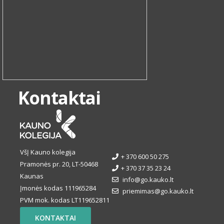
Kontaktai
VšĮ Kauno kolegija
+ 370 600 50 275
Pramonės pr. 20, LT-50468
+ 370 37 35 23 24
Kaunas
info@go.kauko.lt
Įmonės kodas 111965284
priemimas@go.kauko.lt
PVM mok. kodas LT119652811
KONTAKTAI