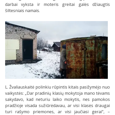
darbai vyksta ir moteris greitai galės džiaugtis
šiltesniais namais.
L. Žvaliauskaitė polinkiu rūpintis kitais pasižymėjo nuo
vaikystės: „Dar pradinių klasių mokytoja mano tėvams
sakydavo, kad neturiu laiko mokytis, nes pamokos
pradžioje visada sužiūrėdavau, ar visi klasės draugai
turi rašymo priemones, ar visi jaučiasi gerai“, –