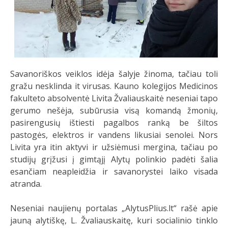
Savanoriškos veiklos idėja šalyje žinoma, tačiau toli
gražu nesklinda it virusas. Kauno kolegijos Medicinos
fakulteto absolventė Livita Žvaliauskaitė neseniai tapo
gerumo nešėja, subūrusia visą komandą žmonių,
pasirengusių ištiesti pagalbos ranką be šiltos
pastogės, elektros ir vandens likusiai senolei. Nors
Livita yra itin aktyvi ir užsiėmusi mergina, tačiau po
studijų grįžusi į gimtąjį Alytų polinkio padėti šalia
esančiam neapleidžia ir savanorystei laiko visada
atranda.
Neseniai naujienų portalas „AlytusPlius.lt“ rašė apie
jauną alytiškę, L. Žvaliauskaitę, kuri socialinio tinklo