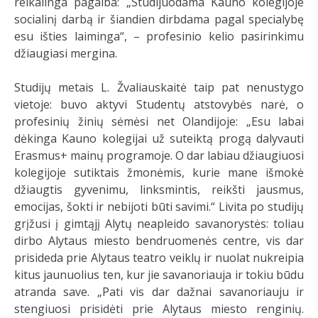
reikalinga pagalba: „Studijuodama Kauno kolegijoje
socialinį darbą ir šiandien dirbdama pagal specialybę
esu išties laiminga“, – profesinio kelio pasirinkimu
džiaugiasi mergina.
Studijų metais L. Žvaliauskaitė taip pat nenustygo
vietoje: buvo aktyvi Studentų atstovybės narė, o
profesinių žinių sėmėsi net Olandijoje: „Esu labai
dėkinga Kauno kolegijai už suteiktą progą dalyvauti
Erasmus+ mainų programoje. O dar labiau džiaugiuosi
kolegijoje sutiktais žmonėmis, kurie mane išmokė
džiaugtis gyvenimu, linksmintis, reikšti jausmus,
emocijas, šokti ir nebijoti būti savimi.“ Livita po studijų
grįžusi į gimtąjį Alytų neapleido savanorystės: toliau
dirbo Alytaus miesto bendruomenės centre, vis dar
prisideda prie Alytaus teatro veiklų ir nuolat nukreipia
kitus jaunuolius ten, kur jie savanoriauja ir tokiu būdu
atranda save. „Pati vis dar dažnai savanoriauju ir
stengiuosi prisidėti prie Alytaus miesto renginių.