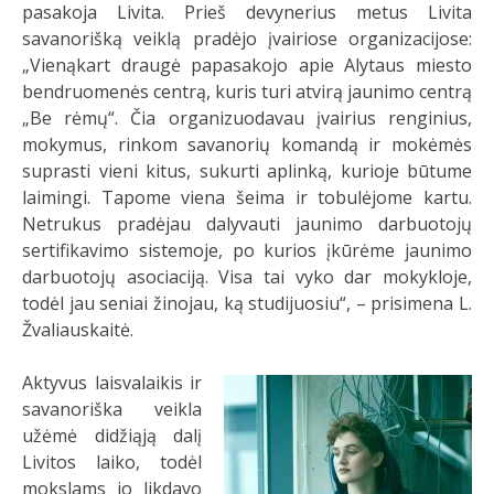
pasakoja Livita. Prieš devynerius metus Livita
savanorišką veiklą pradėjo įvairiose organizacijose:
„Vienąkart draugė papasakojo apie Alytaus miesto
bendruomenės centrą, kuris turi atvirą jaunimo centrą
„Be rėmų“. Čia organizuodavau įvairius renginius,
mokymus, rinkom savanorių komandą ir mokėmės
suprasti vieni kitus, sukurti aplinką, kurioje būtume
laimingi. Tapome viena šeima ir tobulėjome kartu.
Netrukus pradėjau dalyvauti jaunimo darbuotojų
sertifikavimo sistemoje, po kurios įkūrėme jaunimo
darbuotojų asociaciją. Visa tai vyko dar mokykloje,
todėl jau seniai žinojau, ką studijuosiu“, – prisimena L.
Žvaliauskaitė.
Aktyvus laisvalaikis ir
savanoriška veikla
užėmė didžiąją dalį
Livitos laiko, todėl
mokslams jo likdavo