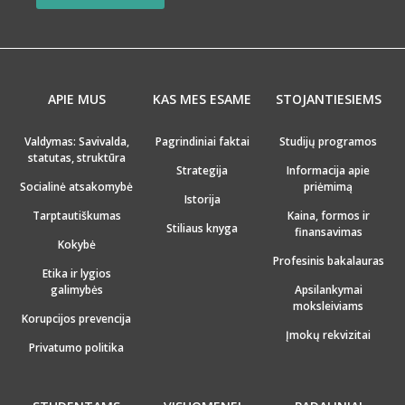
APIE MUS
KAS MES ESAME
STOJANTIESIEMS
Valdymas: Savivalda,
Pagrindiniai faktai
Studijų programos
statutas, struktūra
Strategija
Informacija apie
Socialinė atsakomybė
priėmimą
Istorija
Tarptautiškumas
Kaina, formos ir
Stiliaus knyga
finansavimas
Kokybė
Profesinis bakalauras
Etika ir lygios
galimybės
Apsilankymai
moksleiviams
Korupcijos prevencija
Įmokų rekvizitai
Privatumo politika