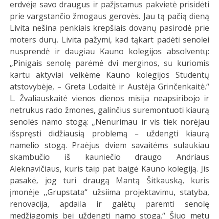
erdvėje savo draugus ir pažįstamus pakvietė prisidėti
prie vargstančio žmogaus gerovės. Jau tą pačią dieną
Livita nešina penkiais krepšiais dovanų pasirodė prie
moters durų. Livita pažymi, kad tąkart padėti senolei
nusprendė ir daugiau Kauno kolegijos absolventų:
„Pinigais senolę parėmė dvi merginos, su kuriomis
kartu aktyviai veikėme Kauno kolegijos Studentų
atstovybėje, – Greta Lodaitė ir Austėja Grinčenkaitė.“
L. Žvaliauskaitė vienos dienos misija neapsiribojo ir
netrukus rado žmones, galinčius suremontuoti kiaurą
senolės namo stogą: „Nenurimau ir vis tiek norėjau
išspręsti didžiausią problemą – uždengti kiaurą
namelio stogą. Praėjus dviem savaitėms sulaukiau
skambučio iš kauniečio draugo Andriaus
Aleknavičiaus, kuris taip pat baigė Kauno kolegiją. Jis
pasakė, jog turi draugą Mantą Šitkauską, kuris
įmonėje ,,Grupstata“ užsiima projektavimu, statyba,
renovacija, apdaila ir galėtų paremti senolę
medžiagomis bei uždengti namo stogą.“ Šiuo metu