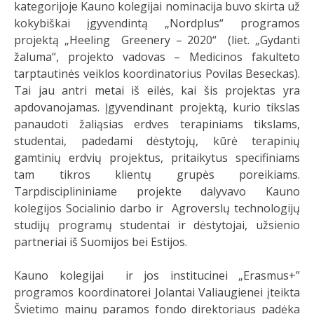
kategorijoje Kauno kolegijai nominacija buvo skirta už
kokybiškai įgyvendintą „Nordplus“ programos
projektą „Heeling Greenery – 2020“ (liet. „Gydanti
žaluma“, projekto vadovas – Medicinos fakulteto
tarptautinės veiklos koordinatorius Povilas Beseckas).
Tai jau antri metai iš eilės, kai šis projektas yra
apdovanojamas. Įgyvendinant projektą, kurio tikslas
panaudoti žaliąsias erdves terapiniams tikslams,
studentai, padedami dėstytojų, kūrė terapinių
gamtinių erdvių projektus, pritaikytus specifiniams
tam tikros klientų grupės poreikiams.
Tarpdisciplininiame projekte dalyvavo Kauno
kolegijos Socialinio darbo ir Agroverslų technologijų
studijų programų studentai ir dėstytojai, užsienio
partneriai iš Suomijos bei Estijos.
Kauno kolegijai ir jos institucinei „Erasmus+”
programos koordinatorei Jolantai Valiaugienei įteikta
Švietimo mainų paramos fondo direktoriaus padėka