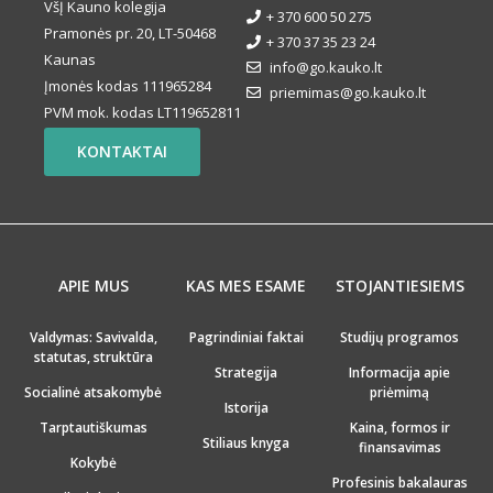
VšĮ Kauno kolegija
+ 370 600 50 275
Pramonės pr. 20, LT-50468
+ 370 37 35 23 24
Kaunas
info@go.kauko.lt
Įmonės kodas 111965284
priemimas@go.kauko.lt
PVM mok. kodas LT119652811
KONTAKTAI
APIE MUS
KAS MES ESAME
STOJANTIESIEMS
Valdymas: Savivalda,
Pagrindiniai faktai
Studijų programos
statutas, struktūra
Strategija
Informacija apie
Socialinė atsakomybė
priėmimą
Istorija
Tarptautiškumas
Kaina, formos ir
Stiliaus knyga
finansavimas
Kokybė
Profesinis bakalauras