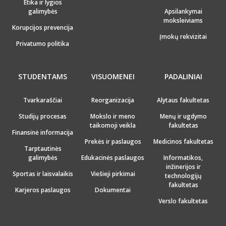
Etika ir lygios
galimybės
Apsilankymai
moksleiviams
Korupcijos prevencija
Įmokų rekvizitai
Privatumo politika
STUDENTAMS
VISUOMENEI
PADALINIAI
Tvarkaraščiai
Reorganizacija
Alytaus fakultetas
Studijų procesas
Mokslo ir meno
Menų ir ugdymo
taikomoji veikla
fakultetas
Finansinė informacija
Prekės ir paslaugos
Medicinos fakultetas
Tarptautinės
galimybės
Edukacinės paslaugos
Informatikos,
inžinerijos ir
Sportas ir laisvalaikis
Viešieji pirkimai
technologijų
fakultetas
Karjeros paslaugos
Dokumentai
Verslo fakultetas