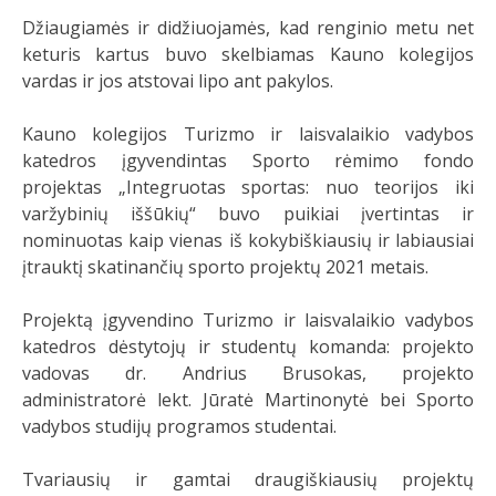
Džiaugiamės ir didžiuojamės, kad renginio metu net
keturis kartus buvo skelbiamas Kauno kolegijos
vardas ir jos atstovai lipo ant pakylos.
Kauno kolegijos Turizmo ir laisvalaikio vadybos
katedros įgyvendintas Sporto rėmimo fondo
projektas „Integruotas sportas: nuo teorijos iki
varžybinių iššūkių“ buvo puikiai įvertintas ir
nominuotas kaip vienas iš kokybiškiausių ir labiausiai
įtrauktį skatinančių sporto projektų 2021 metais.
Projektą įgyvendino Turizmo ir laisvalaikio vadybos
katedros dėstytojų ir studentų komanda: projekto
vadovas dr. Andrius Brusokas, projekto
administratorė lekt. Jūratė Martinonytė bei Sporto
vadybos studijų programos studentai.
Tvariausių ir gamtai draugiškiausių projektų