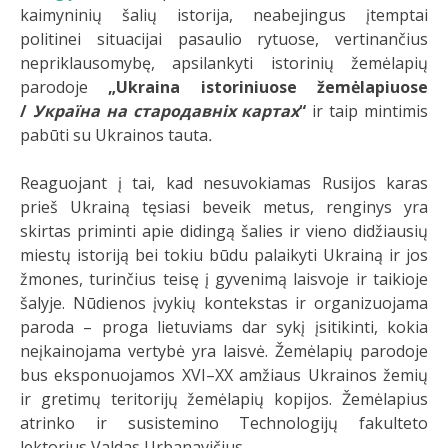
kaimyninių šalių istorija, neabejingus įtemptai
politinei situacijai pasaulio rytuose, vertinančius
nepriklausomybę, apsilankyti istorinių žemėlapių
parodoje
„Ukraina istoriniuose žemėlapiuose
/
Україна на стародавніх картах
“
ir taip mintimis
pabūti su Ukrainos tauta
.
Reaguojant į tai, kad nesuvokiamas Rusijos karas
prieš Ukrainą tęsiasi beveik metus, renginys yra
skirtas priminti apie didingą šalies ir vieno didžiausių
miestų istoriją bei tokiu būdu palaikyti Ukrainą ir jos
žmones, turinčius teisę į gyvenimą laisvoje ir taikioje
šalyje. Nūdienos įvykių kontekstas ir organizuojama
paroda – proga lietuviams dar sykį įsitikinti, kokia
neįkainojama vertybė yra laisvė. Žemėlapių parodoje
bus eksponuojamos XVI–XX amžiaus Ukrainos žemių
ir gretimų teritorijų žemėlapių kopijos. Žemėlapius
atrinko ir susistemino Technologijų fakulteto
lektorius Valdas Urbanavičius.