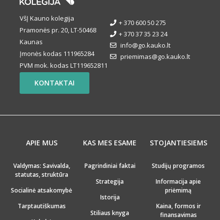
VšĮ Kauno kolegija
+ 370 600 50 275
Pramonės pr. 20, LT-50468
+ 370 37 35 23 24
Kaunas
info@go.kauko.lt
Įmonės kodas 111965284
priemimas@go.kauko.lt
PVM mok. kodas LT119652811
KONTAKTAI
APIE MUS
KAS MES ESAME
STOJANTIESIEMS
Valdymas: Savivalda,
Pagrindiniai faktai
Studijų programos
statutas, struktūra
Strategija
Informacija apie
Socialinė atsakomybė
priėmimą
Istorija
Tarptautiškumas
Kaina, formos ir
Stiliaus knyga
finansavimas