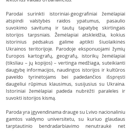
Parodai surinkti istoriniai-geografiniai žemėlapiai
atspindi valstybės raidos ypatumus, pasaulio
suvokimo savitumą ir tautų tapatybę skirtingais
istorijos tarpsniais. Žemėlapiai atskleidžia, kokius
istorinius pėdsakus galime aptikti šiuolaikinės
Ukrainos teritorijoje. Parodoje eksponuojami žymių
Europos kartografų, geografų, istorikų žemėlapiai
(tiksliau – jų kopijos) – vertinga medžiaga, suteikianti
daugybę informacijos, naudingos istorijos ir kultūros
paveldo tyrinėtojams bei padedančios išspręsti
daugeliui rūpimus klausimus, susijusius su Ukraina.
Istoriniai žemėlapiai padeda nubrėžti paraleles ir
suvokti istorijos kismą.
Paroda yra įgyvendinama drauge su Lvivo nacionaliniu
gamtos valdymo universitetu, su kuriuo glaudaus
tarptautinio bendradarbiavimo nenutraukė net