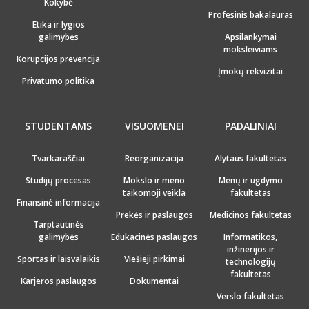
Kokybė
Profesinis bakalauras
Etika ir lygios
galimybės
Apsilankymai
moksleiviams
Korupcijos prevencija
Įmokų rekvizitai
Privatumo politika
STUDENTAMS
VISUOMENEI
PADALINIAI
Tvarkaraščiai
Reorganizacija
Alytaus fakultetas
Studijų procesas
Mokslo ir meno
Menų ir ugdymo
taikomoji veikla
fakultetas
Finansinė informacija
Prekės ir paslaugos
Medicinos fakultetas
Tarptautinės
galimybės
Edukacinės paslaugos
Informatikos,
inžinerijos ir
Sportas ir laisvalaikis
Viešieji pirkimai
technologijų
fakultetas
Karjeros paslaugos
Dokumentai
Verslo fakultetas