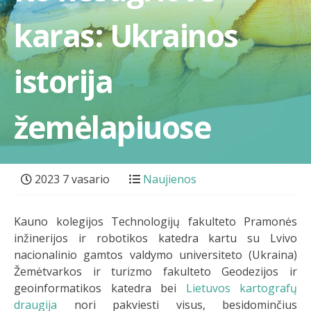
karas: Ukrainos
istorija
žemėlapiuose
2023 7 vasario
Naujienos
Kauno kolegijos Technologijų fakulteto Pramonės
inžinerijos ir robotikos katedra kartu su Lvivo
nacionalinio gamtos valdymo universiteto (Ukraina)
Žemėtvarkos ir turizmo fakulteto Geodezijos ir
geoinformatikos katedra bei
Lietuvos kartografų
draugija
nori pakviesti visus, besidominčius