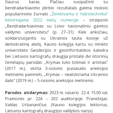
žiaurus karas. Plačiau susipažinti su
bendradarbiavimo įdirbio rezultatais galima mokslo
populiarinimo žurnalo
„Žemėtvarka ir hidrotechnika”
ketvirtajame 2022 metų numeryje
– straipsnis
„Bendradarbiavimas su Lvivo nacionaliniu gamtos
valdymo universitetu“ (p. 27–31). Kiek anksčiau,
solidarizuojantis su Ukrainos tauta kovoje už
demokratinę ateitį, Kauno kolegija kartu su minėto
universiteto Geodezijos ir geoinformatikos katedra
bei Lietuvos kartografų draugija pristatė dvi istorinių
žemėlapių parodas: „Krymas toks tolimas ir artimas”
(2017 m.), skirta 3-osioms pusiasalio aneksijos
metinėms paminėti, „Krymas – neatskiriama Ukrainos
dalis“ (2019 m.) – 5-osioms aneksijos metinėms.
Parodos atidarymas:
2023 m. vasario 22 d. 15.00 val.
Pramonės pr. 22A – 202 auditorijoje. Pranešėjas:
Valdas Urbanavičius (Kauno kolegijos lektorius,
Lietuvos kartografų draugijos valdybos narys).