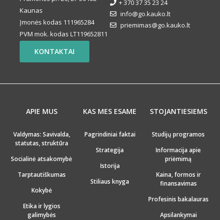
+ 370 37 35 23 24
Kaunas
info@go.kauko.lt
Įmonės kodas 111965284
priemimas@go.kauko.lt
PVM mok. kodas LT119652811
KONTAKTAI
APIE MUS
KAS MES ESAME
STOJANTIESIEMS
Valdymas: Savivalda,
Pagrindiniai faktai
Studijų programos
statutas, struktūra
Strategija
Informacija apie
Socialinė atsakomybė
priėmimą
Istorija
Tarptautiškumas
Kaina, formos ir
Stiliaus knyga
finansavimas
Kokybė
Profesinis bakalauras
Etika ir lygios
galimybės
Apsilankymai