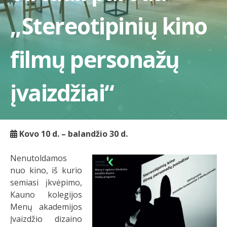
„Stereotipinių kino
filmų personažų
įvaizdžiai“
Kovo 10 d. – balandžio 30 d.
Nenutoldamos
nuo kino, iš kurio
semiasi įkvėpimo,
Kauno kolegijos
Menų akademijos
Įvaizdžio dizaino