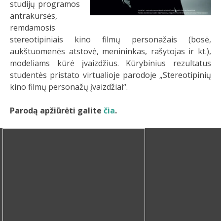
studijų programos
antrakursės,
remdamosis
stereotipiniais kino filmų personažais (bosė,
aukštuomenės atstovė, menininkas, rašytojas ir kt.),
modeliams kūrė įvaizdžius. Kūrybinius rezultatus
studentės pristato virtualioje parodoje „Stereotipinių
kino filmų personažų įvaizdžiai“.
Parodą apžiūrėti galite
čia
.