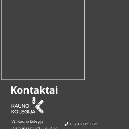
Kontaktai
VšĮ Kauno kolegija
+ 370 600 50 275
Pramonės pr. 20, LT-50468