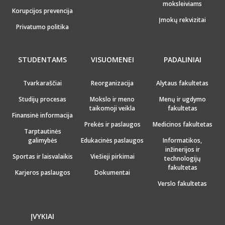
moksleiviams
Korupcijos prevencija
Įmokų rekvizitai
Privatumo politika
STUDENTAMS
VISUOMENEI
PADALINIAI
Tvarkaraščiai
Reorganizacija
Alytaus fakultetas
Studijų procesas
Mokslo ir meno
Menų ir ugdymo
taikomoji veikla
fakultetas
Finansinė informacija
Prekės ir paslaugos
Medicinos fakultetas
Tarptautinės
galimybės
Edukacinės paslaugos
Informatikos,
inžinerijos ir
Sportas ir laisvalaikis
Viešieji pirkimai
technologijų
fakultetas
Karjeros paslaugos
Dokumentai
Verslo fakultetas
ĮVYKIAI