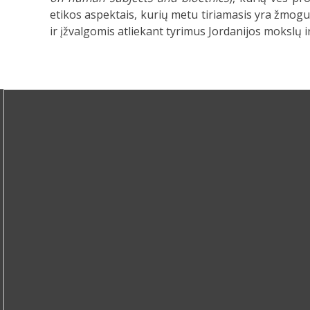
etikos aspektais, kurių metu tiriamasis yra žmogus, 
ir įžvalgomis atliekant tyrimus Jordanijos mokslų i