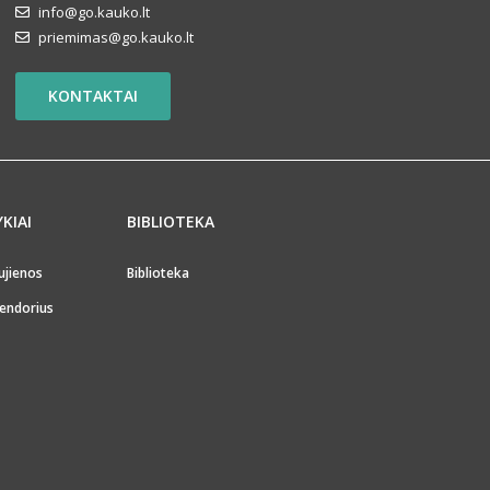
info@go.kauko.lt
priemimas@go.kauko.lt
KONTAKTAI
YKIAI
BIBLIOTEKA
ujienos
Biblioteka
endorius