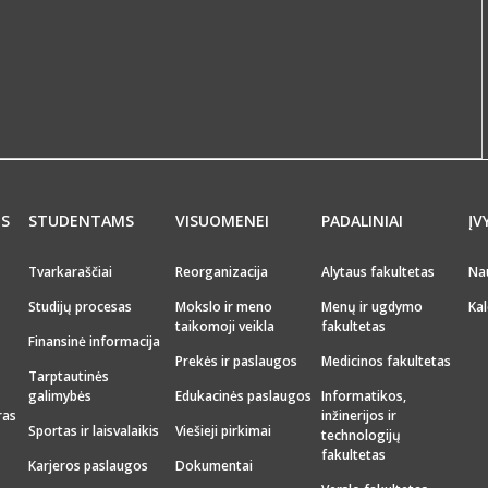
MS
STUDENTAMS
VISUOMENEI
PADALINIAI
ĮV
Tvarkaraščiai
Reorganizacija
Alytaus fakultetas
Na
Studijų procesas
Mokslo ir meno
Menų ir ugdymo
Kal
taikomoji veikla
fakultetas
Finansinė informacija
Prekės ir paslaugos
Medicinos fakultetas
Tarptautinės
galimybės
Edukacinės paslaugos
Informatikos,
ras
inžinerijos ir
Sportas ir laisvalaikis
Viešieji pirkimai
technologijų
fakultetas
Karjeros paslaugos
Dokumentai