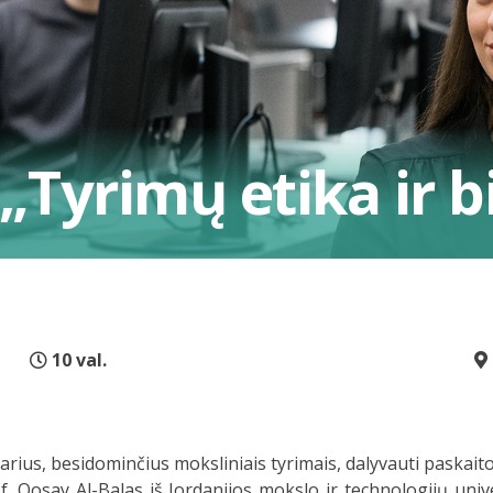
„Tyrimų etika ir b
10 val.
us, besidominčius moksliniais tyrimais, dalyvauti paskaitoje
of. Qosay Al-Balas iš Jordanijos mokslo ir technologijų un