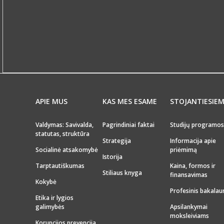
APIE MUS
KAS MES ESAME
STOJANTIESIE
Valdymas: Savivalda,
Pagrindiniai faktai
Studijų programos
statutas, struktūra
Strategija
Informacija apie
Socialinė atsakomybė
priėmimą
Istorija
Tarptautiškumas
Kaina, formos ir
Stiliaus knyga
finansavimas
Kokybė
Profesinis bakalau
Etika ir lygios
galimybės
Apsilankymai
moksleiviams
Korupcijos prevencija