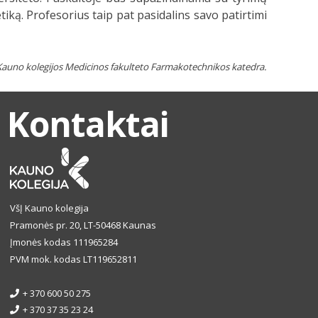
etiką. Profesorius taip pat pasidalins savo patirtimi
Kauno kolegijos Medicinos fakulteto Farmakotechnikos katedra.
Kontaktai
VšĮ Kauno kolegija
Pramonės pr. 20, LT-50468 Kaunas
Įmonės kodas 111965284
PVM mok. kodas LT119652811
+ 370 600 50 275
+ 370 37 35 23 24