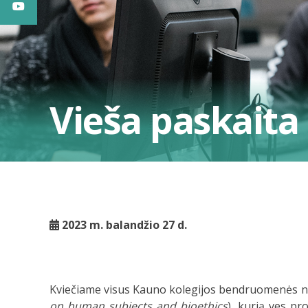
Vieša paskaita 
2023 m. balandžio 27 d.
Kviečiame visus Kauno kolegijos bendruomenės nari
on human subjects and bioethics
), kurią ves pr