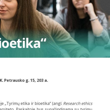
ioetika“
K. Petrausko g. 15, 203 a.
 „Tyrimų etika ir bioetika“ (angl.
Research ethics
iversiteto. Paskaitoje bus supažindinama su tyrimų