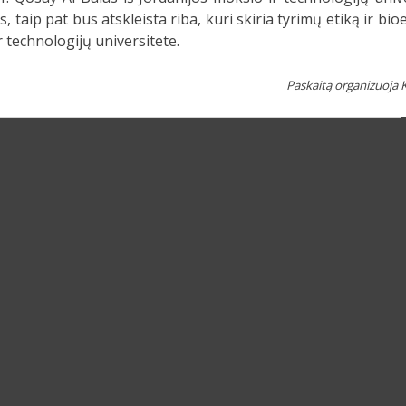
taip pat bus atskleista riba, kuri skiria tyrimų etiką ir bio
r technologijų universitete.
Paskaitą organizuoja 