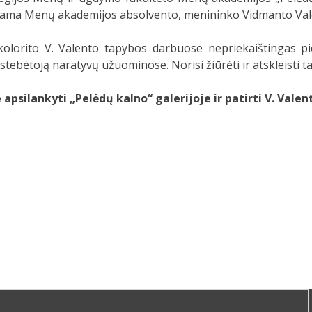
ama Menų akademijos absolvento, menininko Vidmanto Val
lorito V. Valento tapybos darbuose nepriekaištingas pie
tebėtoją naratyvų užuominose. Norisi žiūrėti ir atskleisti tams
apsilankyti „Pelėdų kalno“ galerijoje ir patirti V. Vale