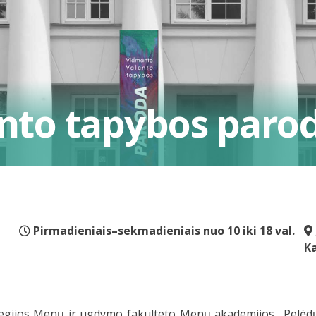
nto tapybos paro
Pirmadieniais–sekmadieniais nuo 10 iki 18 val.
K
gijos Menų ir ugdymo fakulteto Menų akademijos „Pelėdų k