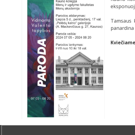
eksponuoj
Tamsaus ko
panardina s
Kviečiame 