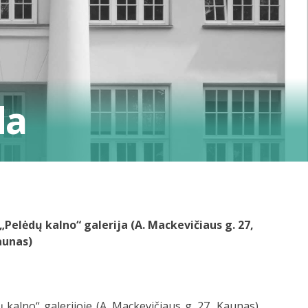
da
„Pelėdų kalno“ galerija (A. Mackevičiaus g. 27,
aunas)
alno“ galerijoje (A. Mackevičiaus g. 27, Kaunas)