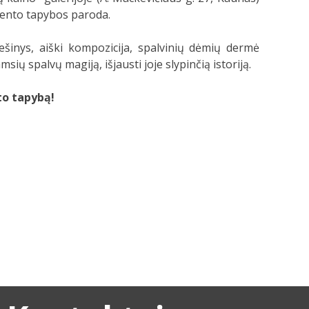
ento tapybos paroda.
šinys, aiški kompozicija, spalvinių dėmių dermė
ių spalvų magiją, išjausti joje slypinčią istoriją.
nto tapybą!