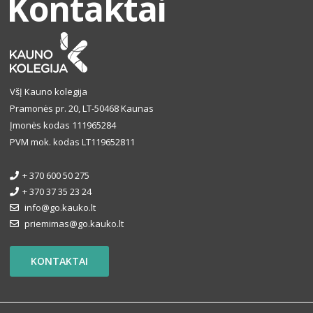
Kontaktai
VšĮ Kauno kolegija
Pramonės pr. 20, LT-50468 Kaunas
Įmonės kodas 111965284
PVM mok. kodas LT119652811
+ 370 600 50 275
+ 370 37 35 23 24
info@go.kauko.lt
priemimas@go.kauko.lt
KONTAKTAI