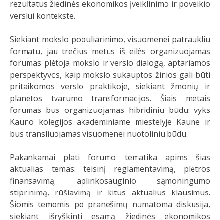
rezultatus
žiedinės
ekonomikos
įveiklinimo ir poveikio
verslui kontekste.
Siekiant mokslo populiarinimo, visuomenei patraukliu
formatu, jau trečius metus iš eilės organizuojamas
forumas plėtoja mokslo ir verslo dialogą, aptariamos
perspektyvos, kaip mokslo sukauptos žinios gali būti
pritaikomos verslo praktikoje, siekiant žmonių ir
planetos tvarumo transformacijos. Šiais metais
forumas bus organizuojamas hibridiniu būdu: vyks
Kauno kolegijos akademiniame miestelyje Kaune ir
bus transliuojamas visuomenei nuotoliniu būdu.
Pakankamai plati forumo tematika apims šias
aktualias temas: teisinį reglamentavimą, plėtros
finansavimą, aplinkosauginio sąmoningumo
stiprinimą, rūšiavimą ir kitus aktualius klausimus.
Šiomis temomis po pranešimų numatoma diskusija,
siekiant išryškinti esamą žiedinės ekonomikos