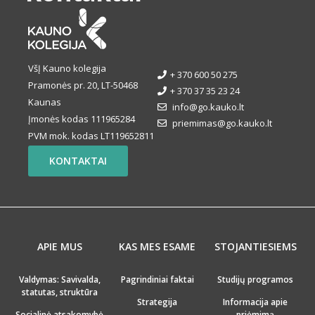
VšĮ Kauno kolegija
+ 370 600 50 275
Pramonės pr. 20, LT-50468
+ 370 37 35 23 24
Kaunas
info@go.kauko.lt
Įmonės kodas 111965284
priemimas@go.kauko.lt
PVM mok. kodas LT119652811
KONTAKTAI
APIE MUS
KAS MES ESAME
STOJANTIESIEMS
Valdymas: Savivalda,
Pagrindiniai faktai
Studijų programos
statutas, struktūra
Strategija
Informacija apie
Socialinė atsakomybė
priėmimą