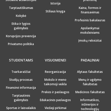
Istorija
Tarptautiškumas
Kaina, formos ir
Stiliaus knyga
finansavimas
Kokybė
Profesinis bakalauras
Etika ir lygios
galimybės
Apsilankymai
moksleiviams
Korupcijos prevencija
Įmokų rekvizitai
Privatumo politika
STUDENTAMS
VISUOMENEI
PADALINIAI
Tvarkaraščiai
Reorganizacija
Alytaus fakultetas
Studijų procesas
Mokslo ir meno
Menų ir ugdymo
taikomoji veikla
fakultetas
Finansinė informacija
Prekės ir paslaugos
Medicinos fakultetas
Tarptautinės
galimybės
Edukacinės paslaugos
Informatikos,
inžinerijos ir
Sportas ir laisvalaikis
Viešieji pirkimai
technologijų