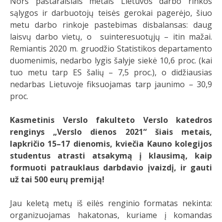
Nors pastaraisiais metais Lietuvos darbo rinkos
sąlygos ir darbuotojų teisės gerokai pagerėjo, šiuo
metu darbo rinkoje pastebimas disbalansas: daug
laisvų darbo vietų, o suinteresuotųjų – itin mažai.
Remiantis 2020 m. gruodžio Statistikos departamento
duomenimis, nedarbo lygis šalyje siekė 10,6 proc. (kai
tuo metu tarp ES šalių – 7,5 proc.), o didžiausias
nedarbas Lietuvoje fiksuojamas tarp jaunimo – 30,9
proc.
Kasmetinis Verslo fakulteto Verslo katedros
renginys „Verslo dienos 2021“ šiais metais,
lapkričio 15–17 dienomis, kviečia Kauno kolegijos
studentus atrasti atsakymą į klausimą, kaip
formuoti patrauklaus darbdavio įvaizdį, ir gauti
už tai 500 eurų premiją!
Jau keletą metų iš eilės renginio formatas nekinta:
organizuojamas hakatonas, kuriame į komandas