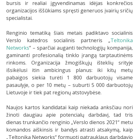
bursis ir realiai įgyvendinamas idėjas konkrečios
organizacijos iššūkiams spręsti generuos įvairių sričių
specialistai.
Renginio tematiką šiais metais padiktavo socialinis
Verslo katedros socialinis partneris „
Teltonika
Networks
“ – sparčiai auganti technologijų kompanija,
gaminanti profesionalią tinklo įrangą tarptautinėms
rinkoms. Organizacija žmogiškųjų išteklių srityje
išsikėlusi itin ambicingus planus: iki kitų metų
pabaigos siekia turėti 1 800 darbuotojų visame
pasaulyje, o per 10 metų – suburti 5 000 darbuotojų
Lietuvoje ir tiek pat regionų atstovybėse.
Naujos kartos kandidatai kaip niekada anksčiau nori
žinoti daugiau apie potencialų darbdavį, tad tris
dienas trunkančio renginio „Verslo dienos 2021“ metu
komandos aiškinsis ir bandys atrasti atsakymą, kaip
„Teltonika Networks“ formuoti patrauklaus darbdavio