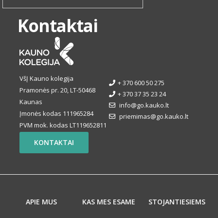
Kontaktai
VšĮ Kauno kolegija
+ 370 600 50 275
Pramonės pr. 20, LT-50468
+ 370 37 35 23 24
Kaunas
info@go.kauko.lt
Įmonės kodas 111965284
priemimas@go.kauko.lt
PVM mok. kodas LT119652811
KONTAKTAI
APIE MUS
KAS MES ESAME
STOJANTIESIEMS