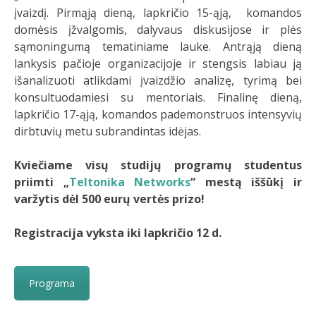
įvaizdį. Pirmąją dieną, lapkričio 15-ąją, komandos
domėsis įžvalgomis, dalyvaus diskusijose ir plės
sąmoningumą tematiniame lauke. Antrąją dieną
lankysis pačioje organizacijoje ir stengsis labiau ją
išanalizuoti atlikdami įvaizdžio analizę, tyrimą bei
konsultuodamiesi su mentoriais. Finalinę dieną,
lapkričio 17-ąją, komandos pademonstruos intensyvių
dirbtuvių metu subrandintas idėjas.
Kviečiame visų studijų programų studentus
priimti „
Teltonika Networks
“ mestą iššūkį ir
varžytis dėl 500 eurų vertės prizo!
Registracija vyksta iki lapkričio 12 d.
Programa