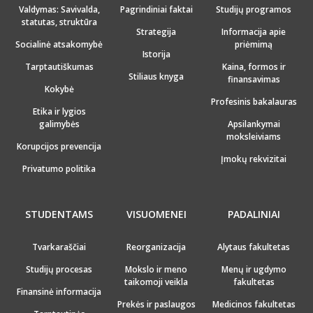
Valdymas: Savivalda,
Pagrindiniai faktai
Studijų programos
statutas, struktūra
Strategija
Informacija apie
Socialinė atsakomybė
priėmimą
Istorija
Tarptautiškumas
Kaina, formos ir
Stiliaus knyga
finansavimas
Kokybė
Profesinis bakalauras
Etika ir lygios
galimybės
Apsilankymai
moksleiviams
Korupcijos prevencija
Įmokų rekvizitai
Privatumo politika
STUDENTAMS
VISUOMENEI
PADALINIAI
Tvarkaraščiai
Reorganizacija
Alytaus fakultetas
Studijų procesas
Mokslo ir meno
Menų ir ugdymo
taikomoji veikla
fakultetas
Finansinė informacija
Prekės ir paslaugos
Medicinos fakultetas