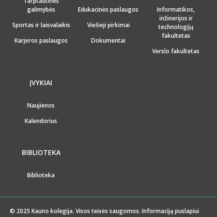
Tarptautinės
galimybės
Edukacinės paslaugos
Informatikos,
inžinerijos ir
Sportas ir laisvalaikis
Viešieji pirkimai
technologijų
fakultetas
Karjeros paslaugos
Dokumentai
Verslo fakultetas
ĮVYKIAI
Naujienos
Kalendorius
BIBLIOTEKA
Biblioteka
© 2025 Kauno kolegija. Visos teisės saugomos. Informaciją puslapiui