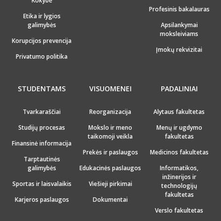
Kokybė
Profesinis bakalauras
Etika ir lygios
galimybės
Apsilankymai
moksleiviams
Korupcijos prevencija
Įmokų rekvizitai
Privatumo politika
STUDENTAMS
VISUOMENEI
PADALINIAI
Tvarkaraščiai
Reorganizacija
Alytaus fakultetas
Studijų procesas
Mokslo ir meno
Menų ir ugdymo
taikomoji veikla
fakultetas
Finansinė informacija
Prekės ir paslaugos
Medicinos fakultetas
Tarptautinės
galimybės
Edukacinės paslaugos
Informatikos,
inžinerijos ir
Sportas ir laisvalaikis
Viešieji pirkimai
technologijų
fakultetas
Karjeros paslaugos
Dokumentai
Verslo fakultetas