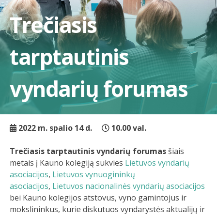
Trečiasis
tarptautinis
vyndarių forumas
2022 m. spalio 14 d.
10.00 val.
Trečiasis tarptautinis vyndarių forumas
šiais
metais į Kauno kolegiją sukvies
Lietuvos vyndarių
asociacijos
,
Lietuvos vynuogininkų
asociacijos
,
Lietuvos nacionalinės vyndarių asociacijos
bei Kauno kolegijos atstovus, vyno gamintojus ir
mokslininkus, kurie diskutuos vyndarystės aktualijų ir