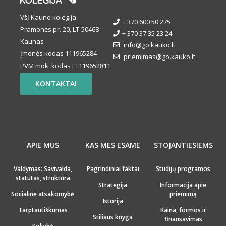
VšĮ Kauno kolegija
+ 370 600 50 275
Pramonės pr. 20, LT-50468
+ 370 37 35 23 24
Kaunas
info@go.kauko.lt
Įmonės kodas 111965284
priemimas@go.kauko.lt
PVM mok. kodas LT119652811
KONTAKTAI
APIE MUS
KAS MES ESAME
STOJANTIESIEMS
Valdymas: Savivalda,
Pagrindiniai faktai
Studijų programos
statutas, struktūra
Strategija
Informacija apie
Socialinė atsakomybė
priėmimą
Istorija
Tarptautiškumas
Kaina, formos ir
Stiliaus knyga
finansavimas