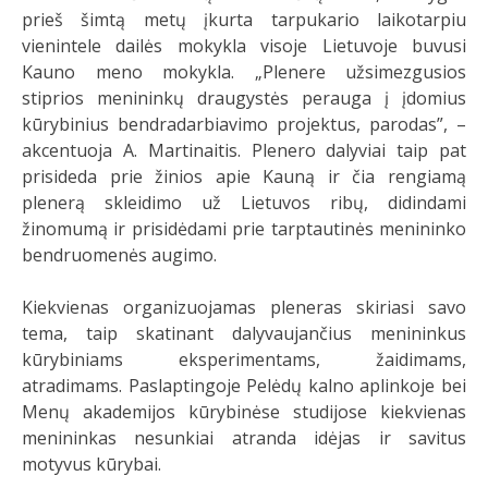
prieš šimtą metų įkurta tarpukario laikotarpiu
vienintele dailės mokykla visoje Lietuvoje buvusi
Kauno meno mokykla. „Plenere užsimezgusios
stiprios menininkų draugystės perauga į įdomius
kūrybinius bendradarbiavimo projektus, parodas”, –
akcentuoja A. Martinaitis. Plenero dalyviai taip pat
prisideda prie žinios apie Kauną ir čia rengiamą
plenerą skleidimo už Lietuvos ribų, didindami
žinomumą ir prisidėdami prie tarptautinės menininko
bendruomenės augimo.
Kiekvienas organizuojamas pleneras skiriasi savo
tema, taip skatinant dalyvaujančius menininkus
kūrybiniams eksperimentams, žaidimams,
atradimams. Paslaptingoje Pelėdų kalno aplinkoje bei
Menų akademijos kūrybinėse studijose kiekvienas
menininkas nesunkiai atranda idėjas ir savitus
motyvus kūrybai.