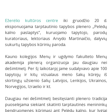
Ežerėlio kultūros centre
iki gruodžio 20 d.
eksponuojama tarptautinio tapybos plenero „Pelėdų
kalno paslaptys“, kuruojamo tapytojo, parodų
kuratoriaus, lektoriaus Arvydo Martinaičio, dalyvių
sukurtų tapybos kūrinių paroda.
Kauno kolegijos Menų ir ugdymo fakulteto Menų
akademija plenerą organizuoja jau daugiau nei
dešimtmetį. Per šį laikotarpį jame sudalyvavo apie 100
tapytojų ir kitų vizualaus meno šakų kūrėjų iš
skirtingų užsienio šalių: Latvijos, Lenkijos, Ukrainos,
Norvegijos, Izraelio ir kt.
Daugiau nei dešimtmetį besitęsianti plenero tradicija
puoselėjama siekiant skatinti tarptautinės menininkų
bendruomenės kūrimąsi ant Pelėdų kalno, kur lygiai