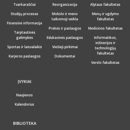
Tvarkaraščiai
Reorganizacija
Alytaus fakultetas
Studijų procesas
Mokslo ir meno
Menų ir ugdymo
taikomoji veikla
fakultetas
Finansinė informacija
Prekės ir paslaugos
Medicinos fakultetas
Tarptautinės
galimybės
Edukacinės paslaugos
Informatikos,
inžinerijos ir
Sportas ir laisvalaikis
Viešieji pirkimai
technologijų
fakultetas
Karjeros paslaugos
Dokumentai
Verslo fakultetas
ĮVYKIAI
Naujienos
Kalendorius
BIBLIOTEKA