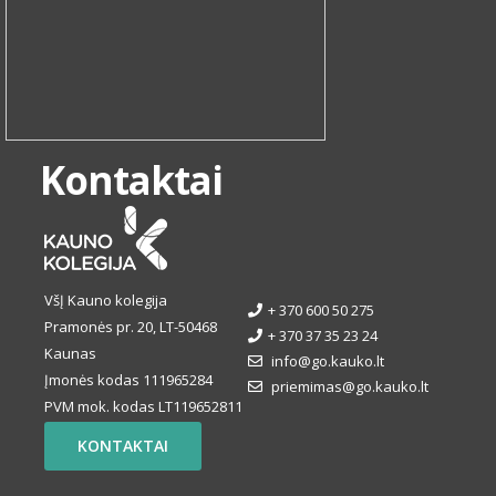
Kontaktai
VšĮ Kauno kolegija
+ 370 600 50 275
Pramonės pr. 20, LT-50468
+ 370 37 35 23 24
Kaunas
info@go.kauko.lt
Įmonės kodas 111965284
priemimas@go.kauko.lt
PVM mok. kodas LT119652811
KONTAKTAI