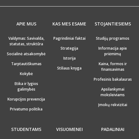
APIE MUS
KAS MES ESAME
STOJANTIESIEMS
Valdymas: Savivalda,
Pagrindiniai faktai
Studijų programos
statutas, struktūra
Strategija
Informacija apie
Socialinė atsakomybė
priėmimą
Istorija
Tarptautiškumas
Kaina, formos ir
Stiliaus knyga
finansavimas
Kokybė
Profesinis bakalauras
Etika ir lygios
galimybės
Apsilankymai
moksleiviams
Korupcijos prevencija
Įmokų rekvizitai
Privatumo politika
STUDENTAMS
VISUOMENEI
PADALINIAI