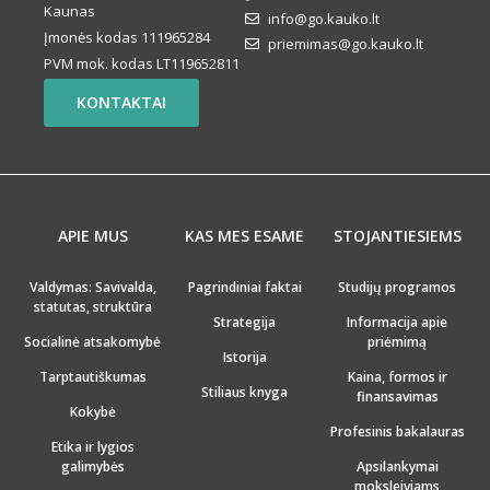
Kaunas
info@go.kauko.lt
Įmonės kodas 111965284
priemimas@go.kauko.lt
PVM mok. kodas LT119652811
KONTAKTAI
APIE MUS
KAS MES ESAME
STOJANTIESIEMS
Valdymas: Savivalda,
Pagrindiniai faktai
Studijų programos
statutas, struktūra
Strategija
Informacija apie
Socialinė atsakomybė
priėmimą
Istorija
Tarptautiškumas
Kaina, formos ir
Stiliaus knyga
finansavimas
Kokybė
Profesinis bakalauras
Etika ir lygios
galimybės
Apsilankymai
moksleiviams