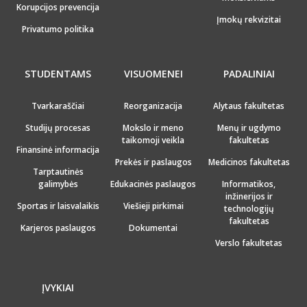
Korupcijos prevencija
Įmokų rekvizitai
Privatumo politika
STUDENTAMS
VISUOMENEI
PADALINIAI
Tvarkaraščiai
Reorganizacija
Alytaus fakultetas
Studijų procesas
Mokslo ir meno
Menų ir ugdymo
taikomoji veikla
fakultetas
Finansinė informacija
Prekės ir paslaugos
Medicinos fakultetas
Tarptautinės
galimybės
Edukacinės paslaugos
Informatikos,
inžinerijos ir
Sportas ir laisvalaikis
Viešieji pirkimai
technologijų
fakultetas
Karjeros paslaugos
Dokumentai
Verslo fakultetas
ĮVYKIAI