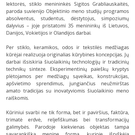
lektorės, stiklo menininkės Sigitos Grabliauskaitės,
paroda suvienijo Objektinio meno studijų programos
absolventus, studentus, dėstytojus, simpoziumų
dalyvius – joje pristatomi 35 menininkų iš Lietuvos,
Danijos, Vokietijos ir Olandijos darbai.
Per stiklo, keramikos, odos ir tekstilės medžiagas
kūrėjai realizuoja originalias kūrybines koncepcijas. Jų
darbai išsiskiria šiuolaikinių technologijų ir tradicinių
technikų sinteze. Eksperimentinių paieškų kryptys
plėtojamos per medžiagų sąveikas, konstrukcijas,
apšvietimo sprendimus, jungiančius neužmirštas
amato tradicijas su inovatyviomis šiuolaikinio meno
raiškomis.
Kūriniui svarbi ne tik forma, bet ir paviršius, faktūra,
trimatė erdvė, reljefiškumas bei transformacijų
galimybės. Parodoje kiekvienas objektas tampa
savarankiška menine forma, kurioje išryškėja