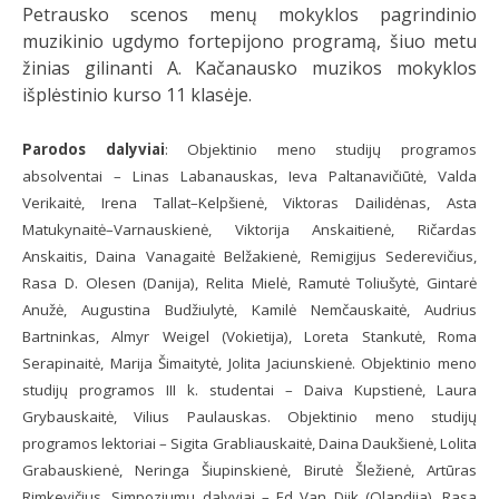
Petrausko scenos menų mokyklos pagrindinio
muzikinio ugdymo fortepijono programą, šiuo metu
žinias gilinanti A. Kačanausko muzikos mokyklos
išplėstinio kurso 11 klasėje.
Parodos dalyviai
: Objektinio meno studijų programos
absolventai – Linas Labanauskas, Ieva Paltanavičiūtė, Valda
Verikaitė, Irena Tallat–Kelpšienė, Viktoras Dailidėnas, Asta
Matukynaitė–Varnauskienė, Viktorija Anskaitienė, Ričardas
Anskaitis, Daina Vanagaitė Belžakienė, Remigijus Sederevičius,
Rasa D. Olesen (Danija), Relita Mielė, Ramutė Toliušytė, Gintarė
Anužė, Augustina Budžiulytė, Kamilė Nemčauskaitė, Audrius
Bartninkas, Almyr Weigel (Vokietija), Loreta Stankutė, Roma
Serapinaitė, Marija Šimaitytė, Jolita Jaciunskienė. Objektinio meno
studijų programos III k. studentai – Daiva Kupstienė, Laura
Grybauskaitė, Vilius Paulauskas. Objektinio meno studijų
programos lektoriai – Sigita Grabliauskaitė, Daina Daukšienė, Lolita
Grabauskienė, Neringa Šiupinskienė, Birutė Šležienė, Artūras
Rimkevičius. Simpoziumų dalyviai – Ed Van Dijk (Olandija), Rasa