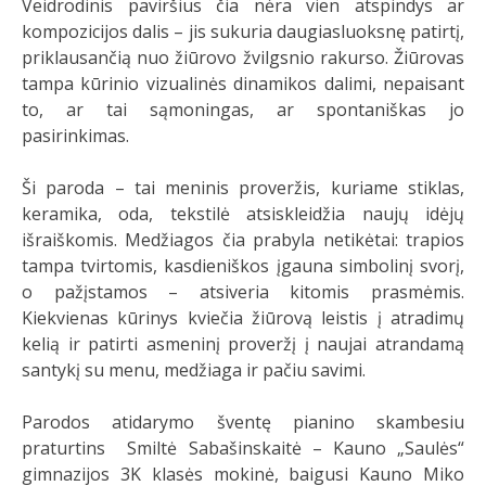
Veidrodinis paviršius čia nėra vien atspindys ar
kompozicijos dalis – jis sukuria daugiasluoksnę patirtį,
priklausančią nuo žiūrovo žvilgsnio rakurso. Žiūrovas
tampa kūrinio vizualinės dinamikos dalimi, nepaisant
to, ar tai sąmoningas, ar spontaniškas jo
pasirinkimas.
Ši paroda – tai meninis proveržis, kuriame stiklas,
keramika, oda, tekstilė atsiskleidžia naujų idėjų
išraiškomis. Medžiagos čia prabyla netikėtai: trapios
tampa tvirtomis, kasdieniškos įgauna simbolinį svorį,
o pažįstamos – atsiveria kitomis prasmėmis.
Kiekvienas kūrinys kviečia žiūrovą leistis į atradimų
kelią ir patirti asmeninį proveržį į naujai atrandamą
santykį su menu, medžiaga ir pačiu savimi.
Parodos atidarymo šventę pianino skambesiu
praturtins Smiltė Sabašinskaitė – Kauno „Saulės“
gimnazijos 3K klasės mokinė, baigusi Kauno Miko