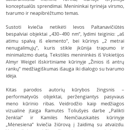
konceptualūs sprendimai. Menininkai tyrinėja virsmo,
tvarumo ir neapibrėžtumo temas.
Sustoti kviečia netikėti Ievos Paltanavičiūtės
bespalviai objektai „430–490 nm“, lydimi teiginio: „aš
atimu spalvą iš elemento“, bei kūrinys „2 metrai
nenugalimųjų“, kuris stikle įkūnija trapumo ir
minimalizmo duetą. Tekstilės menininkės iš Vokietijos
Almyr Weigel išskirtiniame kūrinyje „Žinios iš antrų
rankų“ medžiagiškumas išauga iki dialogo su tvarumo
idėja.
Kitas parodos autorių kūrybos žingsnis –
performatyvūs objektai, peržengiantys pasyvaus
meno kūrinio ribas. Veidrodžio kaip medžiagos
vizualinė įtaiga Ramutės Toliušyės darbe „Palikti
ženklai“ ir Kamilės Nemčiauskaitės kūrinyje
„Mėnesiena“ kviečia žiūrovą į žaidimą su atvaizdu.