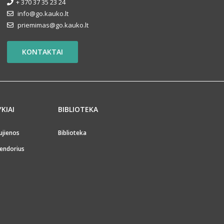
+ 370 37 35 23 24
info@go.kauko.lt
priemimas@go.kauko.lt
KONTAKTAI
YKIAI
BIBLIOTEKA
ujienos
Biblioteka
endorius