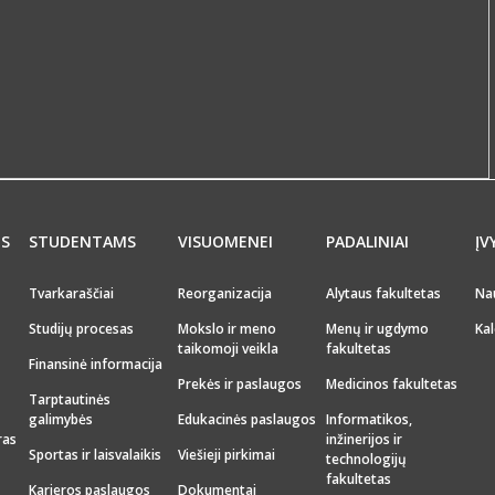
MS
STUDENTAMS
VISUOMENEI
PADALINIAI
ĮV
Tvarkaraščiai
Reorganizacija
Alytaus fakultetas
Na
Studijų procesas
Mokslo ir meno
Menų ir ugdymo
Kal
taikomoji veikla
fakultetas
Finansinė informacija
Prekės ir paslaugos
Medicinos fakultetas
Tarptautinės
galimybės
Edukacinės paslaugos
Informatikos,
ras
inžinerijos ir
Sportas ir laisvalaikis
Viešieji pirkimai
technologijų
fakultetas
Karjeros paslaugos
Dokumentai