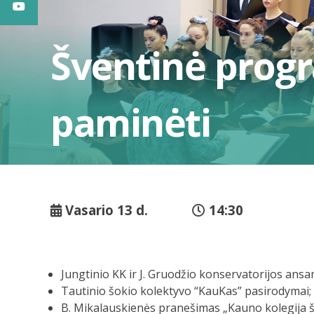
Šventinė progr
paminėti
Vasario 13 d.
14:30
Jungtinio KK ir J. Gruodžio konservatorijos ansa
Tautinio šokio kolektyvo “KauKas” pasirodymai;
B. Mikalauskienės pranešimas „Kauno kolegija š