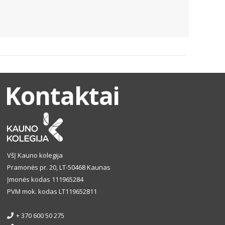
Kontaktai
VšĮ Kauno kolegija
Pramonės pr. 20, LT-50468 Kaunas
Įmonės kodas 111965284
PVM mok. kodas LT119652811
+ 370 600 50 275