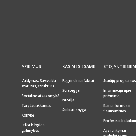
APIE MUS
KAS MES ESAME
STOJANTIESIE
Valdymas: Savivalda,
Pagrindiniai faktai
Studijų programos
statutas, struktūra
Strategija
Informacija apie
Socialinė atsakomybė
priėmimą
Istorija
Tarptautiškumas
Kaina, formos ir
Stiliaus knyga
finansavimas
Kokybė
Profesinis bakalau
Etika ir lygios
galimybės
Apsilankymai
moksleiviams