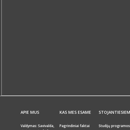
APIE MUS
KAS MES ESAME
STOJANTIESIE
Valdymas: Savivalda,
Pagrindiniai faktai
Studijų programos