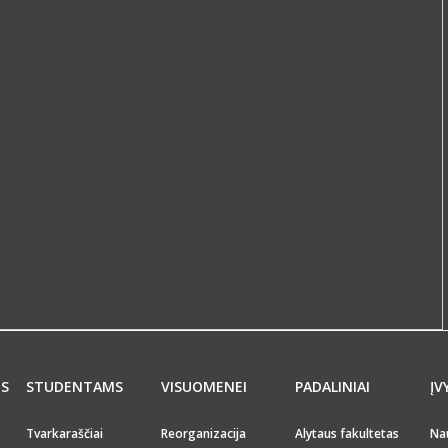
MS
STUDENTAMS
VISUOMENEI
PADALINIAI
ĮV
Tvarkaraščiai
Reorganizacija
Alytaus fakultetas
Na