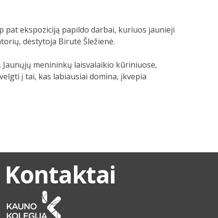
p pat ekspoziciją papildo darbai, kuriuos jaunieji
torių, dėstytoja Birutė Šležienė.
 Jaunųjų menininkų laisvalaikio kūriniuose,
lgti į tai, kas labiausiai domina, įkvepia
Kontaktai