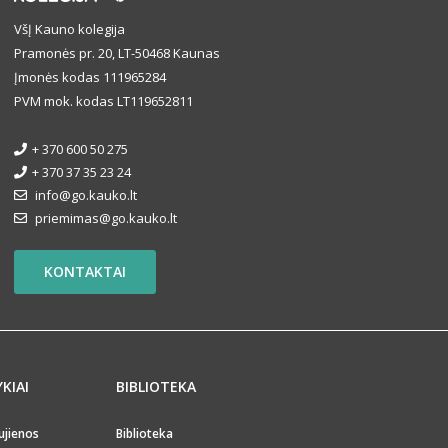
VšĮ Kauno kolegija
Pramonės pr. 20, LT-50468 Kaunas
Įmonės kodas 111965284
PVM mok. kodas LT119652811
+ 370 600 50 275
+ 370 37 35 23 24
info@go.kauko.lt
priemimas@go.kauko.lt
KONTAKTAI
YKIAI
BIBLIOTEKA
ujienos
Biblioteka