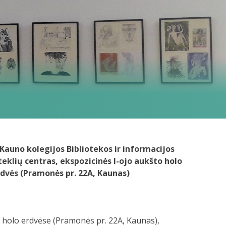
Kauno kolegijos Bibliotekos ir informacijos
teklių centras, ekspozicinės I-ojo aukšto holo
dvės (Pramonės pr. 22A, Kaunas)
to holo erdvėse (Pramonės pr. 22A, Kaunas),