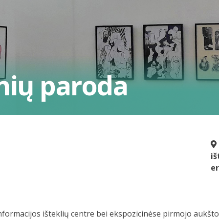
nių paroda
iš
er
 informacijos išteklių centre bei ekspozicinėse pirmojo aukš