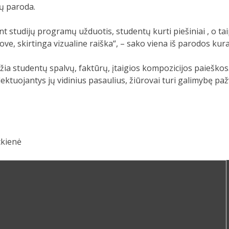
ų paroda.
nt studijų programų užduotis, studentų kurti piešiniai , o tai
ove, skirtinga vizualine raiška“, – sako viena iš parodos kura
a studentų spalvų, faktūrų, įtaigios kompozicijos paieškos.
ktuojantys jų vidinius pasaulius, žiūrovai turi galimybę pažve
ckienė