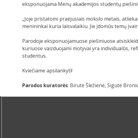
eksponuojama Menų akademijos studentų piešini
„Joje pristatomi praėjusiais mokslo metais, atlieka
menininkai kuria laisvalaikiu. Jie įdomūs temų įvair
Parodoje eksponuojamuose piešiniuose atsiskleidži
kuriuose vaizduojami motyvai yra individualūs, refle
studentus.
Kviečiame apsilankyti!
Parodos kuratorės
: Birutė Šležienė, Sigutė Broni