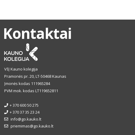
Kontaktai
VšĮ Kauno kolegija
Pramonės pr. 20, LT-50468 Kaunas
Įmonės kodas 111965284
PVM mok. kodas LT119652811
+ 370 600 50 275
+ 370 37 35 23 24
info@go.kauko.lt
priemimas@go.kauko.lt