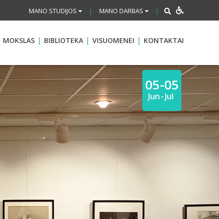
MANO STUDIJOS
MANO DARBAS
|
|
MOKSLAS
BIBLIOTEKA
VISUOMENEI
KONTAKTAI
05-05
Jun
-
Jul