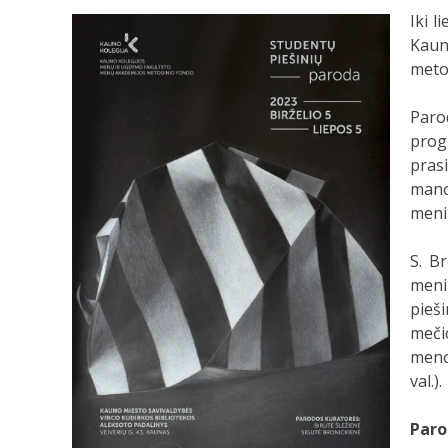
Iki l
Kaun
meto
Paro
prog
pras
mano
menin
S. B
meni
pieš
meči
meno 
val.).
Paro