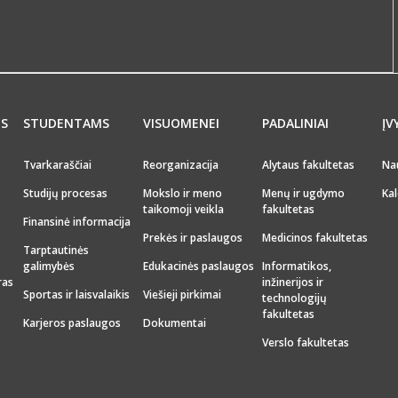
MS
STUDENTAMS
VISUOMENEI
PADALINIAI
ĮV
Tvarkaraščiai
Reorganizacija
Alytaus fakultetas
Na
Studijų procesas
Mokslo ir meno
Menų ir ugdymo
Kal
taikomoji veikla
fakultetas
Finansinė informacija
Prekės ir paslaugos
Medicinos fakultetas
Tarptautinės
galimybės
Edukacinės paslaugos
Informatikos,
ras
inžinerijos ir
Sportas ir laisvalaikis
Viešieji pirkimai
technologijų
fakultetas
Karjeros paslaugos
Dokumentai
Verslo fakultetas