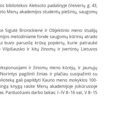
os bibliotekos Aleksoto padalinyje (Veiverių g. 43,
eto Menų akademijos studentų piešinių, saugomų
kė Sigutė Bronickienė ir Objektinio meno studijų
emijos metodiniame fonde saugomų kūrinių atrado
imui buvo paruošę krūvą popierių, kurie patraukė
Vilpišausko ir kitų žinomų ir įvertintų Lietuvos
e eksponuojami ir žinomų meno kūrėjų, ir jaunųjų
rintys pagilinti žinias ir plačiau susipažinti su
blioteką gali papildyti Kauno meno mokyklos 100-
rtingą knygą rasite Menų akademijoje įsikūrusioje
s. Parduotuvės darbo laikas: I–IV 8–16 val., V 8–15