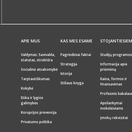
APIE MUS
KAS MES ESAME
STOJANTIESIE
Valdymas: Savivalda,
Pagrindiniai faktai
Studijų programos
statutas, struktūra
Strategija
Informacija apie
Socialinė atsakomybė
priėmimą
Istorija
Tarptautiškumas
Kaina, formos ir
Stiliaus knyga
finansavimas
Kokybė
Profesinis bakalau
Etika ir lygios
galimybės
Apsilankymai
moksleiviams
Korupcijos prevencija
Įmokų rekvizitai
Privatumo politika