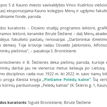
iepos 5 d. Kauno miesto savivaldybės Vinco Kudirkos viešosi
as) eksponuojama Kauno kolegijos Menų ir ugdymo fakult
diniame fonde, paroda.
dos kuratorės – Dizaino studijų programos lektorė, grafi
ramos lektorė, keramikė Birutė Šležienė – dalį Menų akad
idėjus fakulteto pastatų renovacijai. „Darbininkai išmet
 dėmesį. Toje krūvoje radau Osvaldo Jablonskio, Alfonso 
inkų piešinius”, – pasakoja S. Bronickienė.
ronisckienės ir B. Šležienės dėka piešinių paroda, kurioj
ninkų darbai jau ne vienerius metus keliauja po Lietuvą. No
imo disciplinos raida nuo 1922 m. iki 2022 m. savo namų bi
o proga išleista knyga
„Piešiame Pelėdų kalne“
. Šią ve
kūrinių parduotuvėje „Pelėdų kalnas“ (K. Šklėrio g. 1, Kauna
dos kuratorės
: Sigutė Bronickienė, Birutė Šležienė