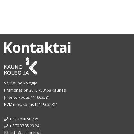
Kontaktai
VšĮ Kauno kolegija
Pramonės pr. 20, LT-50468 Kaunas
Įmonės kodas 111965284
PVM mok. kodas LT119652811
+ 370 600 50 275
+ 370 37 35 23 24
info@go.kauko.lt