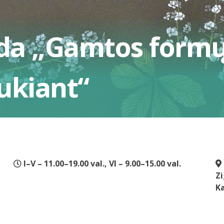
da „Gamtos formų 
ukiant“
I–V – 11.00–19.00 val., VI – 9.00–15.00 val.
Zi
K