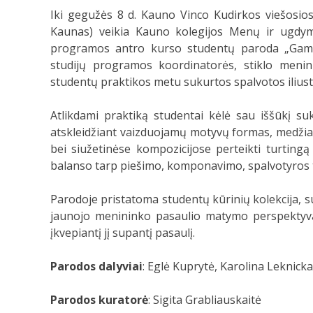
Iki gegužės 8 d. Kauno Vinco Kudirkos viešosios
Kaunas) veikia Kauno kolegijos Menų ir ugdy
programos antro kurso studentų paroda „Gamt
studijų programos koordinatorės, stiklo menini
studentų praktikos metu sukurtos spalvotos iliustr
Atlikdami praktiką studentai kėlė sau iššūkį suku
atskleidžiant vaizduojamų motyvų formas, medžiag
bei siužetinėse kompozicijose perteikti turtingą
balanso tarp piešimo, komponavimo, spalvotyros tai
Parodoje pristatoma studentų kūrinių kolekcija, s
jaunojo menininko pasaulio matymo perspektyva, 
įkvepiantį jį supantį pasaulį.
Parodos dalyviai
: Eglė Kuprytė, Karolina Leknick
Parodos kuratorė
: Sigita Grabliauskaitė