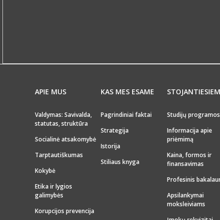
APIE MUS
KAS MES ESAME
STOJANTIESIE
Valdymas: Savivalda,
Pagrindiniai faktai
Studijų programos
statutas, struktūra
Strategija
Informacija apie
Socialinė atsakomybė
priėmimą
Istorija
Tarptautiškumas
Kaina, formos ir
Stiliaus knyga
finansavimas
Kokybė
Profesinis bakalau
Etika ir lygios
galimybės
Apsilankymai
moksleiviams
Korupcijos prevencija
Įmokų rekvizitai