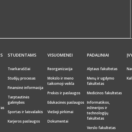
MS
STUDENTAMS
VISUOMENEI
PADALINIAI
ĮV
Tvarkaraščiai
Reorganizacija
Alytaus fakultetas
Na
Studijų procesas
Mokslo ir meno
Menų ir ugdymo
Kal
taikomoji veikla
fakultetas
Finansinė informacija
Prekės ir paslaugos
Medicinos fakultetas
Tarptautinės
galimybės
Edukacinės paslaugos
Informatikos,
ras
inžinerijos ir
Sportas ir laisvalaikis
Viešieji pirkimai
technologijų
fakultetas
Karjeros paslaugos
Dokumentai
Verslo fakultetas