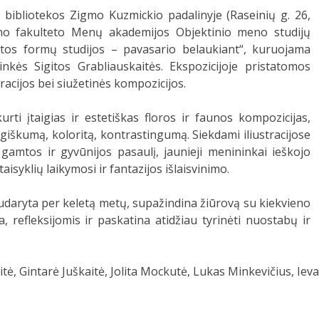
 bibliotekos Zigmo Kuzmickio padalinyje (Raseinių g. 26,
mo fakulteto Menų akademijos Objektinio meno studijų
os formų studijos – pavasario belaukiant“, kuruojama
nkės Sigitos Grabliauskaitės. Ekspozicijoje pristatomos
acijos bei siužetinės kompozicijos.
rti įtaigias ir estetiškas floros ir faunos kompozicijas,
iškumą, koloritą, kontrastingumą. Siekdami iliustracijose
 gamtos ir gyvūnijos pasaulį, jaunieji menininkai ieškojo
syklių laikymosi ir fantazijos išlaisvinimo.
udaryta per keletą metų, supažindina žiūrovą su kiekvieno
refleksijomis ir paskatina atidžiau tyrinėti nuostabų ir
aitė, Gintarė Juškaitė, Jolita Mockutė, Lukas Minkevičius, Ie