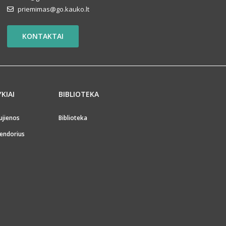
priemimas@go.kauko.lt
KONTAKTAI
YKIAI
BIBLIOTEKA
ujienos
Biblioteka
endorius