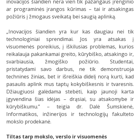
inovacijos šiandien nėra vien tik pažangaus įrenginio
ar programinės įrangos kūrimas – tai ir atsakingas
požiūris į žmogaus sveikatą bei saugią aplinką.
„Inovacijos šiandien yra kur kas daugiau nei tik
technologiniai sprendimai. Jos yra atsakas į
visuomenės poreikius, į iškilusias problemas, kurios
reikalauja pakankamai greito, kūrybiško, atsakingo ir,
svarbiausia, žmogiško požiūrio. Studentai,
pristatydami savo darbus, ne tik demonstruoja
technines žinias, bet ir išreiškia didelį norą kurti, kad
pasaulis aplink mus taptų kokybiškesnis ir tvaresnis.
Džiaugiuosi galėdama stebėti, kaip jaunoji karta
įgyvendina šias idėjas – drąsiai, su atsakomybe ir
kūrybiškumu.” – teigia dr. Dalė Šumskienė,
Informatikos, inžinerijos ir technologijų fakulteto
mokslo prodekanė.
Tiltas tarp mokslo, verslo ir visuomenės