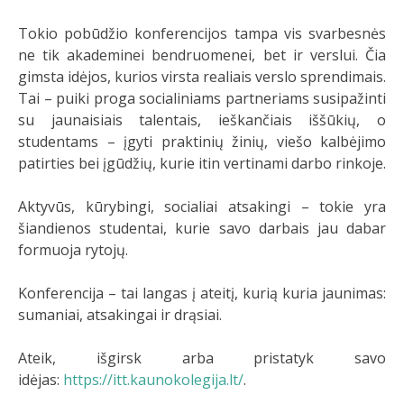
Tokio pobūdžio konferencijos tampa vis svarbesnės
ne tik akademinei bendruomenei, bet ir verslui. Čia
gimsta idėjos, kurios virsta realiais verslo sprendimais.
Tai – puiki proga socialiniams partneriams susipažinti
su jaunaisiais talentais, ieškančiais iššūkių, o
studentams – įgyti praktinių žinių, viešo kalbėjimo
patirties bei įgūdžių, kurie itin vertinami darbo rinkoje.
Aktyvūs, kūrybingi, socialiai atsakingi – tokie yra
šiandienos studentai, kurie savo darbais jau dabar
formuoja rytojų.
Konferencija – tai langas į ateitį, kurią kuria jaunimas:
sumaniai, atsakingai ir drąsiai.
Ateik, išgirsk arba pristatyk savo
idėjas:
https://itt.kaunokolegija.lt/
.