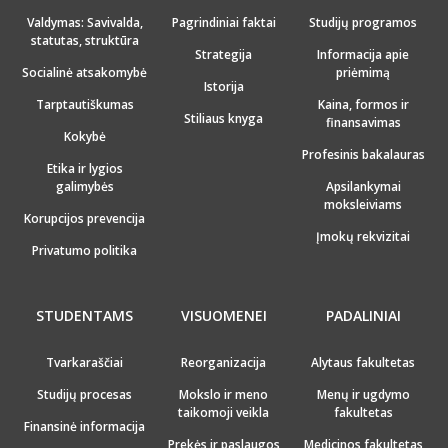
Valdymas: Savivalda,
Pagrindiniai faktai
Studijų programos
statutas, struktūra
Strategija
Informacija apie
Socialinė atsakomybė
priėmimą
Istorija
Tarptautiškumas
Kaina, formos ir
Stiliaus knyga
finansavimas
Kokybė
Profesinis bakalauras
Etika ir lygios
galimybės
Apsilankymai
moksleiviams
Korupcijos prevencija
Įmokų rekvizitai
Privatumo politika
STUDENTAMS
VISUOMENEI
PADALINIAI
Tvarkaraščiai
Reorganizacija
Alytaus fakultetas
Studijų procesas
Mokslo ir meno
Menų ir ugdymo
taikomoji veikla
fakultetas
Finansinė informacija
Prekės ir paslaugos
Medicinos fakultetas