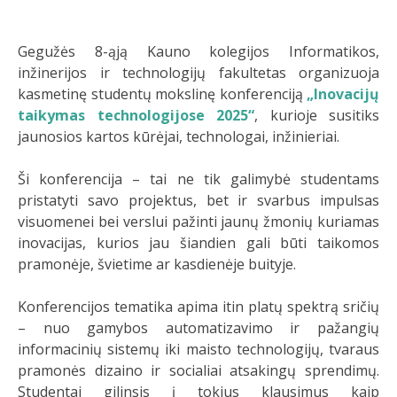
Gegužės 8-ąją Kauno kolegijos Informatikos,
inžinerijos ir technologijų fakultetas organizuoja
kasmetinę studentų mokslinę konferenciją
„Inovacijų
taikymas technologijose 2025“
, kurioje susitiks
jaunosios kartos kūrėjai, technologai, inžinieriai.
Ši konferencija – tai ne tik galimybė studentams
pristatyti savo projektus, bet ir svarbus impulsas
visuomenei bei verslui pažinti jaunų žmonių kuriamas
inovacijas, kurios jau šiandien gali būti taikomos
pramonėje, švietime ar kasdienėje buityje.
Konferencijos tematika apima itin platų spektrą sričių
– nuo gamybos automatizavimo ir pažangių
informacinių sistemų iki maisto technologijų, tvaraus
pramonės dizaino ir socialiai atsakingų sprendimų.
Studentai gilinsis į tokius klausimus kaip