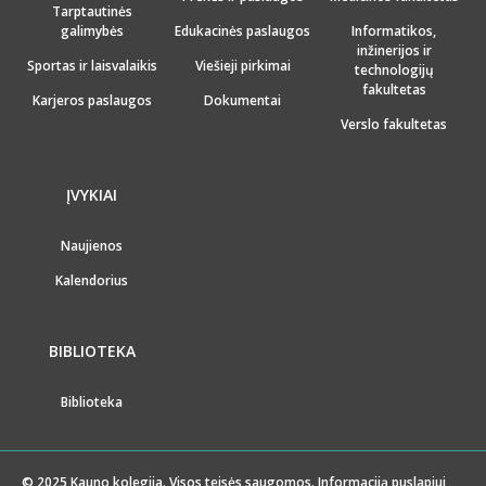
Tarptautinės
galimybės
Edukacinės paslaugos
Informatikos,
inžinerijos ir
Sportas ir laisvalaikis
Viešieji pirkimai
technologijų
fakultetas
Karjeros paslaugos
Dokumentai
Verslo fakultetas
ĮVYKIAI
Naujienos
Kalendorius
BIBLIOTEKA
Biblioteka
© 2025 Kauno kolegija. Visos teisės saugomos. Informaciją puslapiui