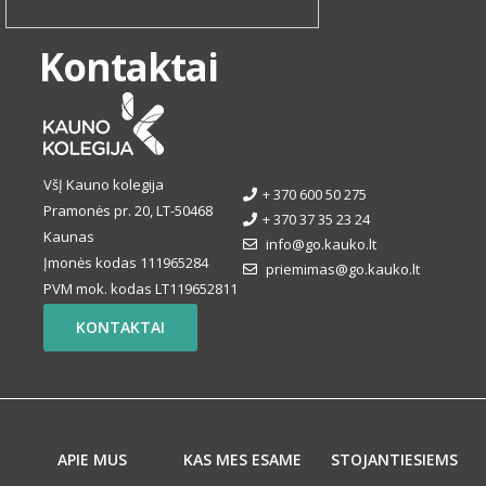
Kontaktai
VšĮ Kauno kolegija
+ 370 600 50 275
Pramonės pr. 20, LT-50468
+ 370 37 35 23 24
Kaunas
info@go.kauko.lt
Įmonės kodas 111965284
priemimas@go.kauko.lt
PVM mok. kodas LT119652811
KONTAKTAI
APIE MUS
KAS MES ESAME
STOJANTIESIEMS