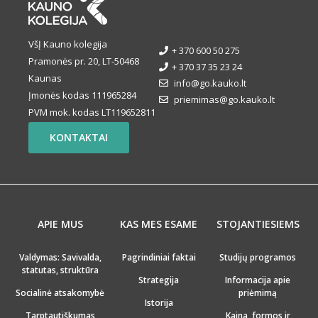
VšĮ Kauno kolegija
+ 370 600 50 275
Pramonės pr. 20, LT-50468
+ 370 37 35 23 24
Kaunas
info@go.kauko.lt
Įmonės kodas 111965284
priemimas@go.kauko.lt
PVM mok. kodas LT119652811
KONTAKTAI
APIE MUS
KAS MES ESAME
STOJANTIESIEMS
Valdymas: Savivalda,
Pagrindiniai faktai
Studijų programos
statutas, struktūra
Strategija
Informacija apie
Socialinė atsakomybė
priėmimą
Istorija
Tarptautiškumas
Kaina, formos ir