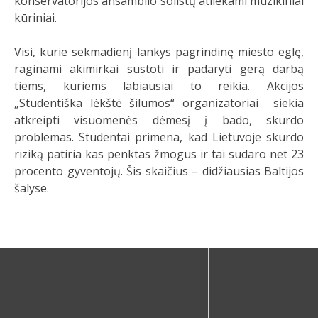
konservatorijos ansamblio solistų atliekami muzikiniai
kūriniai.
Visi, kurie sekmadienį lankys pagrindinę miesto eglę,
raginami akimirkai sustoti ir padaryti gerą darbą
tiems, kuriems labiausiai to reikia. Akcijos
„Studentiška lėkštė šilumos“ organizatoriai siekia
atkreipti visuomenės dėmesį į bado, skurdo
problemas. Studentai primena, kad Lietuvoje skurdo
riziką patiria kas penktas žmogus ir tai sudaro net 23
procento gyventojų. Šis skaičius – didžiausias Baltijos
šalyse.