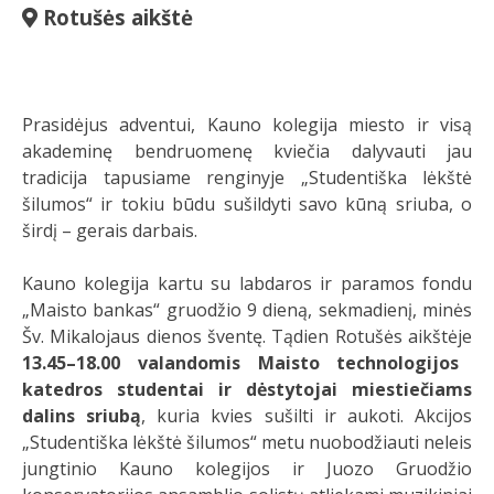
Rotušės aikštė
Prasidėjus adventui, Kauno kolegija miesto ir visą
akademinę bendruomenę kviečia dalyvauti jau
tradicija tapusiame renginyje „Studentiška lėkštė
šilumos“ ir tokiu būdu sušildyti savo kūną sriuba, o
širdį – gerais darbais.
Kauno kolegija kartu su labdaros ir paramos fondu
„Maisto bankas“ gruodžio 9 dieną, sekmadienį, minės
Šv. Mikalojaus dienos šventę. Tądien Rotušės aikštėje
13.45–18.00 valandomis Maisto technologijos
katedros studentai ir dėstytojai miestiečiams
dalins sriubą
, kuria kvies sušilti ir aukoti. Akcijos
„Studentiška lėkštė šilumos“ metu nuobodžiauti neleis
jungtinio Kauno kolegijos ir Juozo Gruodžio