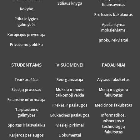
Stiliaus knyga
finansavimas
Kokybė
Profesinis bakalauras
Etika ir lygios
galimybės
Apsilankymai
moksleiviams
Korupcijos prevencija
Įmokų rekvizitai
Privatumo politika
STUDENTAMS
VISUOMENEI
PADALINIAI
Tvarkaraščiai
Reorganizacija
Alytaus fakultetas
Studijų procesas
Mokslo ir meno
Menų ir ugdymo
taikomoji veikla
fakultetas
Finansinė informacija
Prekės ir paslaugos
Medicinos fakultetas
Tarptautinės
galimybės
Edukacinės paslaugos
Informatikos,
inžinerijos ir
Sportas ir laisvalaikis
Viešieji pirkimai
technologijų
fakultetas
Karjeros paslaugos
Dokumentai