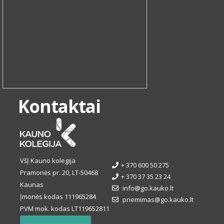
Kontaktai
VšĮ Kauno kolegija
+ 370 600 50 275
Pramonės pr. 20, LT-50468
+ 370 37 35 23 24
Kaunas
info@go.kauko.lt
Įmonės kodas 111965284
priemimas@go.kauko.lt
PVM mok. kodas LT119652811