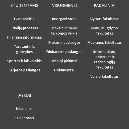
STUDENTAMS
VISUOMENEI
PADALINIAI
Tvarkaraščiai
Reorganizacija
Alytaus fakultetas
Studijų procesas
Mokslo ir meno
Menų ir ugdymo
taikomoji veikla
fakultetas
Finansinė informacija
Prekės ir paslaugos
Medicinos fakultetas
Tarptautinės
galimybės
Edukacinės paslaugos
Informatikos,
inžinerijos ir
Sportas ir laisvalaikis
Viešieji pirkimai
technologijų
fakultetas
Karjeros paslaugos
Dokumentai
Verslo fakultetas
ĮVYKIAI
Naujienos
Kalendorius