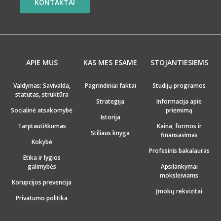
KONTAKTAI
APIE MUS
KAS MES ESAME
STOJANTIESIEMS
Valdymas: Savivalda,
Pagrindiniai faktai
Studijų programos
statutas, struktūra
Strategija
Informacija apie
Socialinė atsakomybė
priėmimą
Istorija
Tarptautiškumas
Kaina, formos ir
Stiliaus knyga
finansavimas
Kokybė
Profesinis bakalauras
Etika ir lygios
galimybės
Apsilankymai
moksleiviams
Korupcijos prevencija
Įmokų rekvizitai
Privatumo politika