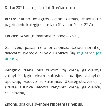
Data:
2021 m. rugsėjo 1 d. (trečiadienis).
Vieta:
Kauno kolegijos vidinis kiemas, esantis už
pagrindinio kolegijos pastato (Pramonės pr. 22 A).
Laikas:
14 val. (numatoma trukmė – 2 val.).
Galimybių pasas nėra privalomas, tačiau norintieji
dalyvauti šventėje privalo užpildyti šią
registracijos
anketą
.
Renginio dieną bus taikomi tą dieną galiojantys
valstybės lygio ekstremaliosios situacijos valstybės
operacijų vadovo reikalavimai. Užsiregistravusieji į
šventę sutinka laikytis renginio dieną galiojančių
reikalavimų.
Žmonių skaičius šventėje
ribojamas nebus.