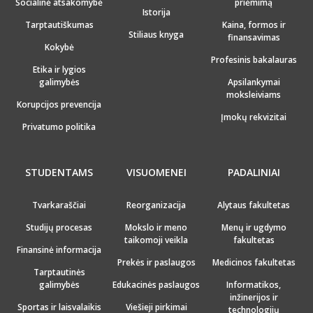
Socialinė atsakomybė
priėmimą
Istorija
Tarptautiškumas
Kaina, formos ir
Stiliaus knyga
finansavimas
Kokybė
Profesinis bakalauras
Etika ir lygios
galimybės
Apsilankymai
moksleiviams
Korupcijos prevencija
Įmokų rekvizitai
Privatumo politika
STUDENTAMS
VISUOMENEI
PADALINIAI
Tvarkaraščiai
Reorganizacija
Alytaus fakultetas
Studijų procesas
Mokslo ir meno
Menų ir ugdymo
taikomoji veikla
fakultetas
Finansinė informacija
Prekės ir paslaugos
Medicinos fakultetas
Tarptautinės
galimybės
Edukacinės paslaugos
Informatikos,
inžinerijos ir
Sportas ir laisvalaikis
Viešieji pirkimai
technologijų