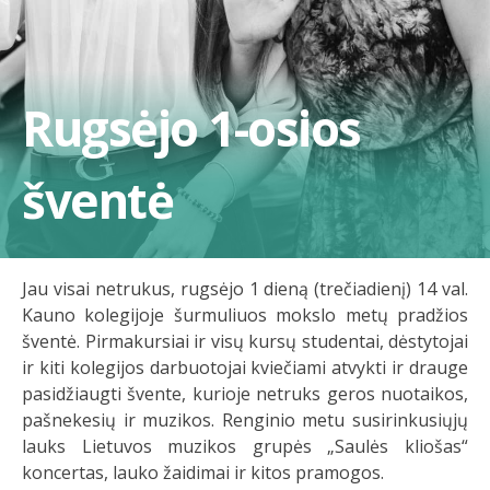
Rugsėjo 1-osios
šventė
Jau visai netrukus, rugsėjo 1 dieną (trečiadienį) 14 val.
Kauno kolegijoje šurmuliuos mokslo metų pradžios
šventė. Pirmakursiai ir visų kursų studentai, dėstytojai
ir kiti kolegijos darbuotojai kviečiami atvykti ir drauge
pasidžiaugti švente, kurioje netruks geros nuotaikos,
pašnekesių ir muzikos. Renginio metu susirinkusiųjų
lauks Lietuvos muzikos grupės „Saulės kliošas“
koncertas, lauko žaidimai ir kitos pramogos.