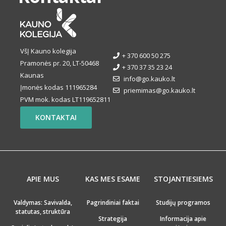
VšĮ Kauno kolegija
+ 370 600 50 275
Pramonės pr. 20, LT-50468
+ 370 37 35 23 24
Kaunas
info@go.kauko.lt
Įmonės kodas 111965284
priemimas@go.kauko.lt
PVM mok. kodas LT119652811
KONTAKTAI
APIE MUS
KAS MES ESAME
STOJANTIESIEMS
Valdymas: Savivalda,
Pagrindiniai faktai
Studijų programos
statutas, struktūra
Strategija
Informacija apie