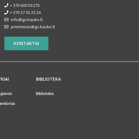
+ 370 600 50 275
+ 370 37 35 23 24
info@go.kauko.lt
priemimas@go.kauko.lt
KONTAKTAI
YKIAI
BIBLIOTEKA
ujienos
Biblioteka
endorius