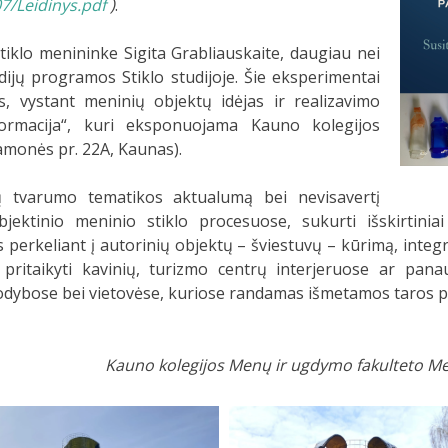
07/Leidinys.pdf
)
.
iklo menininke Sigita Grabliauskaite, daugiau nei
jų programos Stiklo studijoje. Šie eksperimentai
 vystant meninių objektų idėjas ir realizavimo
formacija“, kuri eksponuojama Kauno kolegijos
amonės pr. 22A, Kaunas).
lų tvarumo tematikos aktualumą bei nevisavertį
tinio meninio stiklo procesuose, sukurti išskirtiniai 
s perkeliant į autorinių objektų – šviestuvų – kūrimą, int
pritaikyti kavinių, turizmo centrų interjeruose ar pan
odybose bei vietovėse, kuriose randamas išmetamos taros pe
Kauno kolegijos Menų ir ugdymo fakulteto Me