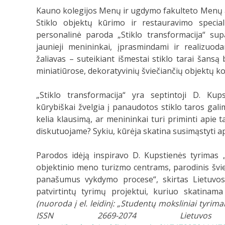
Kauno kolegijos Menų ir ugdymo fakulteto Menų
Stiklo objektų kūrimo ir restauravimo special
personalinė paroda „Stiklo transformacija“ supa
jaunieji menininkai, įprasmindami ir realizuo
žaliavas – suteikiant išmestai stiklo tarai šansą
miniatiūrose, dekoratyvinių šviečiančių objektų ko
„Stiklo transformacija“ yra septintoji D. Ku
kūrybiškai žvelgia į panaudotos stiklo taros ga
kelia klausimą, ar menininkai turi priminti apie
diskutuojame? Sykiu, kūrėja skatina susimąstyti a
Parodos idėją inspiravo D. Kupstienės tyrimas
objektinio meno turizmo centrams, parodinis švieč
panašumus vykdymo procese“, skirtas Lietuvos
patvirtintų tyrimų projektui, kuriuo skatinam
(nuoroda į el. leidinį: „Studentų moksliniai tyri
ISSN 2669-2074 Lietuv