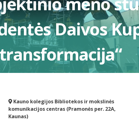
jektinio meno stu
dentės Daivos Kup
 transformacija“
Kauno kolegijos Bibliotekos ir mokslinės
komunikacijos centras (Pramonės per. 22A,
Kaunas)