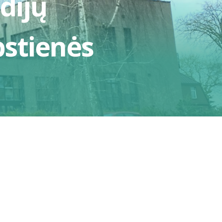
dijų
stienės