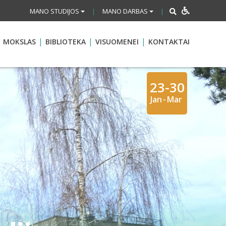
MANO STUDIJOS
MANO DARBAS
|
|
MOKSLAS
BIBLIOTEKA
VISUOMENEI
KONTAKTAI
23-30
Jan
-
Mar