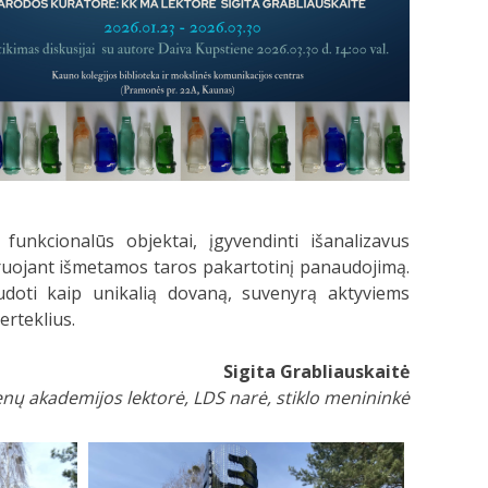
funkcionalūs objektai, įgyvendinti išanalizavus
egruojant išmetamos taros pakartotinį panaudojimą.
audoti kaip unikalią dovaną, suvenyrą aktyviems
rteklius.
Sigita Grabliauskaitė
nų akademijos lektorė, LDS narė, stiklo menininkė