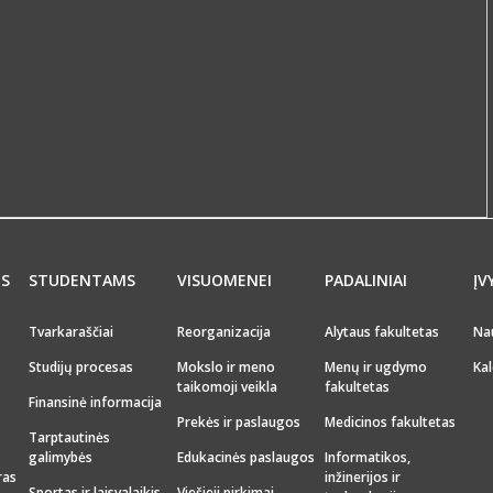
MS
STUDENTAMS
VISUOMENEI
PADALINIAI
ĮV
Tvarkaraščiai
Reorganizacija
Alytaus fakultetas
Na
Studijų procesas
Mokslo ir meno
Menų ir ugdymo
Kal
taikomoji veikla
fakultetas
Finansinė informacija
Prekės ir paslaugos
Medicinos fakultetas
Tarptautinės
galimybės
Edukacinės paslaugos
Informatikos,
ras
inžinerijos ir
Sportas ir laisvalaikis
Viešieji pirkimai