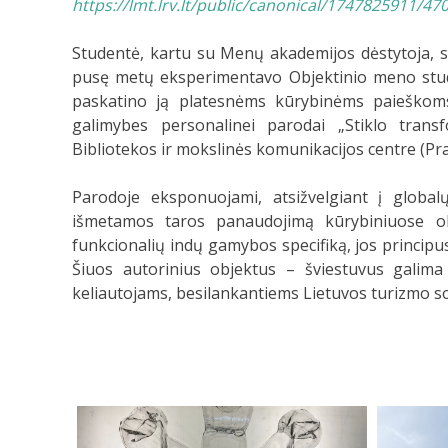
https://lmt.lrv.lt/public/canonical/1747825911/47
Studentė, kartu su Menų akademijos dėstytoja, st
pusę metų eksperimentavo Objektinio meno studi
paskatino ją platesnėms kūrybinėms paieškoms,
galimybes personalinei parodai „Stiklo trans
Bibliotekos ir mokslinės komunikacijos centre (Pr
Parodoje eksponuojami, atsižvelgiant į globa
išmetamos taros panaudojimą kūrybiniuose objek
funkcionalių indų gamybos specifiką, jos principu
Šiuos autorinius objektus – šviestuvus galima 
keliautojams, besilankantiems Lietuvos turizmo s