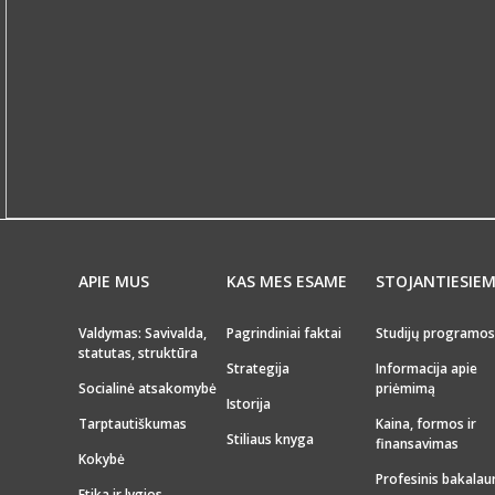
APIE MUS
KAS MES ESAME
STOJANTIESIE
Valdymas: Savivalda,
Pagrindiniai faktai
Studijų programos
statutas, struktūra
Strategija
Informacija apie
Socialinė atsakomybė
priėmimą
Istorija
Tarptautiškumas
Kaina, formos ir
Stiliaus knyga
finansavimas
Kokybė
Profesinis bakalau
Etika ir lygios