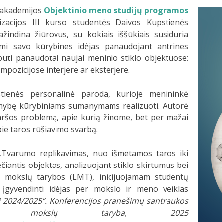
 akademijos
Objektinio meno studijų programos
izacijos III kurso studentės Daivos Kupstienės
žindina žiūrovus, su kokiais iššūkiais susiduria
dami savo kūrybines idėjas panaudojant antrines
 būti panaudotai naujai meninio stiklo objektuose:
mpozicijose interjere ar eksterjere.
pstienės personalinė paroda, kurioje menininkė
limybę kūrybiniams sumanymams realizuoti. Autorė
 taršos problemą, apie kurią žinome, bet per mažai
pie taros rūšiavimo svarbą.
 „Tvarumo replikavimas, nuo išmetamos taros iki
iantis objektas, analizuojant stiklo skirtumus bei
 mokslų tarybos (LMT), inicijuojamam studentų
a įgyvendinti idėjas per mokslo ir meno veiklas
mai 2024/2025“. Konferencijos pranešimų santraukos
os mokslų taryba, 2025