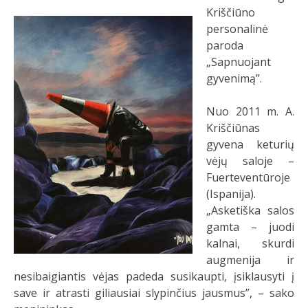
Kriščiūno
personalinė
paroda
„Sapnuojant
gyvenimą”.
Nuo 2011 m. A.
Kriščiūnas
gyvena keturių
vėjų saloje –
Fuerteventūroje
(Ispanija).
„Asketiška salos
gamta – juodi
kalnai, skurdi
augmenija ir
nesibaigiantis vėjas padeda susikaupti, įsiklausyti į
save ir atrasti giliausiai slypinčius jausmus”, – sako