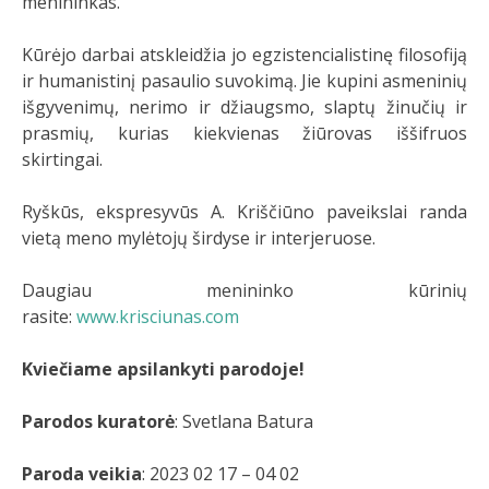
menininkas.
Kūrėjo darbai atskleidžia jo egzistencialistinę filosofiją
ir humanistinį pasaulio suvokimą. Jie kupini asmeninių
išgyvenimų, nerimo ir džiaugsmo, slaptų žinučių ir
prasmių, kurias kiekvienas žiūrovas iššifruos
skirtingai.
Ryškūs, ekspresyvūs A. Kriščiūno paveikslai randa
vietą meno mylėtojų širdyse ir interjeruose.
Daugiau menininko kūrinių
rasite:
www.krisciunas.com
Kviečiame apsilankyti parodoje!
Parodos kuratorė
: Svetlana Batura
Paroda veikia
: 2023 02 17 – 04 02