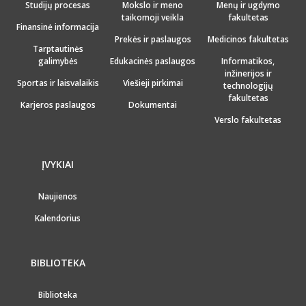
Studijų procesas
Mokslo ir meno
Menų ir ugdymo
taikomoji veikla
fakultetas
Finansinė informacija
Prekės ir paslaugos
Medicinos fakultetas
Tarptautinės
galimybės
Edukacinės paslaugos
Informatikos,
inžinerijos ir
Sportas ir laisvalaikis
Viešieji pirkimai
technologijų
fakultetas
Karjeros paslaugos
Dokumentai
Verslo fakultetas
ĮVYKIAI
Naujienos
Kalendorius
BIBLIOTEKA
Biblioteka