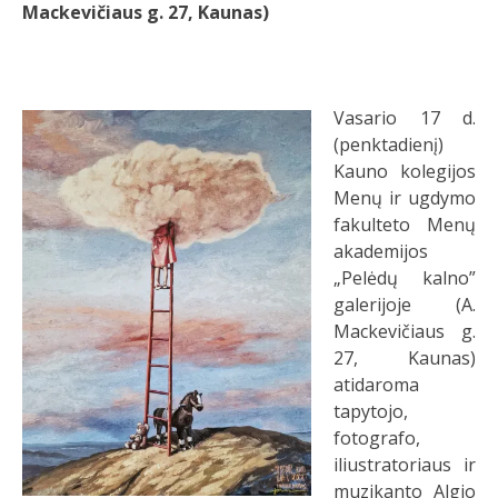
Mackevičiaus g. 27, Kaunas)
Vasario 17 d.
(penktadienį)
Kauno kolegijos
Menų ir ugdymo
fakulteto Menų
akademijos
„Pelėdų kalno”
galerijoje (A.
Mackevičiaus g.
27, Kaunas)
atidaroma
tapytojo,
fotografo,
iliustratoriaus ir
muzikanto Algio