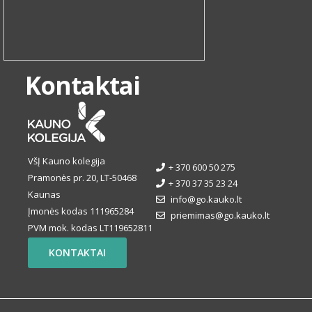
Kontaktai
VšĮ Kauno kolegija
+ 370 600 50 275
Pramonės pr. 20, LT-50468
+ 370 37 35 23 24
Kaunas
info@go.kauko.lt
Įmonės kodas 111965284
priemimas@go.kauko.lt
PVM mok. kodas LT119652811
KONTAKTAI