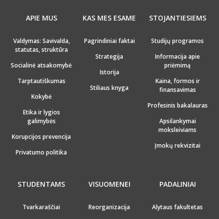
APIE MUS
KAS MES ESAME
STOJANTIESIEMS
Valdymas: Savivalda,
Pagrindiniai faktai
Studijų programos
statutas, struktūra
Strategija
Informacija apie
Socialinė atsakomybė
priėmimą
Istorija
Tarptautiškumas
Kaina, formos ir
Stiliaus knyga
finansavimas
Kokybė
Profesinis bakalauras
Etika ir lygios
galimybės
Apsilankymai
moksleiviams
Korupcijos prevencija
Įmokų rekvizitai
Privatumo politika
STUDENTAMS
VISUOMENEI
PADALINIAI
Tvarkaraščiai
Reorganizacija
Alytaus fakultetas