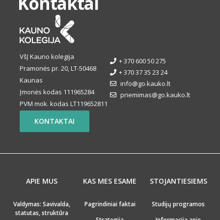
Kontaktai
VšĮ Kauno kolegija
+ 370 600 50 275
Pramonės pr. 20, LT-50468
+ 370 37 35 23 24
Kaunas
info@go.kauko.lt
Įmonės kodas 111965284
priemimas@go.kauko.lt
PVM mok. kodas LT119652811
KONTAKTAI
APIE MUS
KAS MES ESAME
STOJANTIESIEMS
Valdymas: Savivalda,
Pagrindiniai faktai
Studijų programos
statutas, struktūra
Strategija
Informacija apie