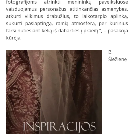
fotografijoms atrinkti menininkų paveiksluose
vaizduojamus personažus atitinkančias asmenybes,
atkurti vilkimus drabužius, to laikotarpio aplinką,
sukurti paslaptingą, ramią atmosferą, per kūrinius
tarsi nutiesiant kelią iš dabarties į praeitį “, – pasakoja
kūrėja.
B.
Šležienę