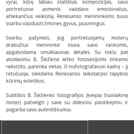
vyrai, kūrę labiau statiškas kompozicijas, savo
portretuose asmenis vaizdavo emocionalius,
atliekančius veiksmą. Renesanso menininkėms buvo
svarbu vaizduoti žmones gyvus, jausmingus.
Svarbu pažymėti, jog portretuojamų moterų
drabužius menininkė siuva savo rankomis,
apgalvodama smulkiausias detales. Su tokiu pat
atsidavimu B. Šležienė ieško fotosesijoms tinkamo
rekvizito, parenka vietas. O nufotografavusi kadrą – jį
retušuoja, siekdama Renesanso laikotarpio tapybos
kūrinių estetikos.
Subtilios B. Šležienės fotografijos įkvepia šiuolaikinę
moterį pažvelgti į save su didesniu pasitikėjimu ir
pagarba savo autentiškumui.