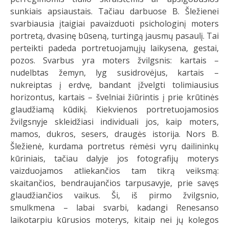
sunkiais apsiaustais. Tačiau darbuose B. Šležienei
svarbiausia įtaigiai pavaizduoti psichologinį moters
portretą, dvasinę būseną, turtingą jausmų pasaulį. Tai
perteikti padeda portretuojamųjų laikysena, gestai,
pozos. Svarbus yra moters žvilgsnis: kartais –
nudelbtas žemyn, lyg susidrovėjus, kartais –
nukreiptas į erdvę, bandant įžvelgti tolimiausius
horizontus, kartais – švelniai žiūrintis į prie krūtinės
glaudžiamą kūdikį. Kiekvienos portretuojamosios
žvilgsnyje skleidžiasi individuali jos, kaip moters,
mamos, dukros, sesers, draugės istorija. Nors B.
Šležienė, kurdama portretus rėmėsi vyrų dailininkų
kūriniais, tačiau dalyje jos fotografijų moterys
vaizduojamos atliekančios tam tikrą veiksmą:
skaitančios, bendraujančios tarpusavyje, prie savęs
glaudžiančios vaikus. Ši, iš pirmo žvilgsnio,
smulkmena – labai svarbi, kadangi Renesanso
laikotarpiu kūrusios moterys, kitaip nei jų kolegos