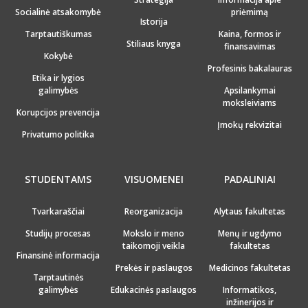
Socialinė atsakomybė
priėmimą
Istorija
Tarptautiškumas
Kaina, formos ir
Stiliaus knyga
finansavimas
Kokybė
Profesinis bakalauras
Etika ir lygios
galimybės
Apsilankymai
moksleiviams
Korupcijos prevencija
Įmokų rekvizitai
Privatumo politika
STUDENTAMS
VISUOMENEI
PADALINIAI
Tvarkaraščiai
Reorganizacija
Alytaus fakultetas
Studijų procesas
Mokslo ir meno
Menų ir ugdymo
taikomoji veikla
fakultetas
Finansinė informacija
Prekės ir paslaugos
Medicinos fakultetas
Tarptautinės
galimybės
Edukacinės paslaugos
Informatikos,
inžinerijos ir