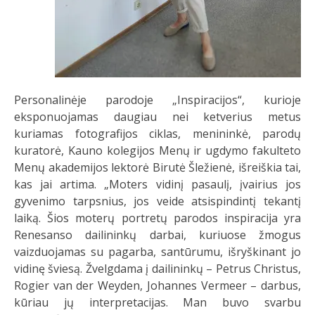
Personalinėje parodoje „Inspiracijos“, kurioje
eksponuojamas daugiau nei ketverius metus
kuriamas fotografijos ciklas, menininkė, parodų
kuratorė, Kauno kolegijos Menų ir ugdymo fakulteto
Menų akademijos lektorė Birutė Šležienė, išreiškia tai,
kas jai artima. „Moters vidinį pasaulį, įvairius jos
gyvenimo tarpsnius, jos veide atsispindintį tekantį
laiką. Šios moterų portretų parodos inspiracija yra
Renesanso dailininkų darbai, kuriuose žmogus
vaizduojamas su pagarba, santūrumu, išryškinant jo
vidinę šviesą. Žvelgdama į dailininkų – Petrus Christus,
Rogier van der Weyden, Johannes Vermeer – darbus,
kūriau jų interpretacijas. Man buvo svarbu