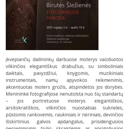
įkvepiančių dailininkų darbuose moterys vaizduotos
vilkinčios elegantiškus drabužius, su simboliniais
daiktais, pavyzdžiui, knygomis, muzikiniais
instrumentais, namų apyvokos reikmenimis,
akcentuotas moters grožis, atspindėtos jos dorybės.
Menininkė fotografijose nenutolsta nuo šių standartų
– jos portretuose moterys elegantiškos,
arsitokratiškos, vilkinčios nuostabias sukneles,
pūstomis rankovėmis, raukiniais ir nėriniais, dėvinčios
išskirtinius galvos apdangalus, prisidengusios
perregimomis tiulio skraistėmis ar apsigobusios