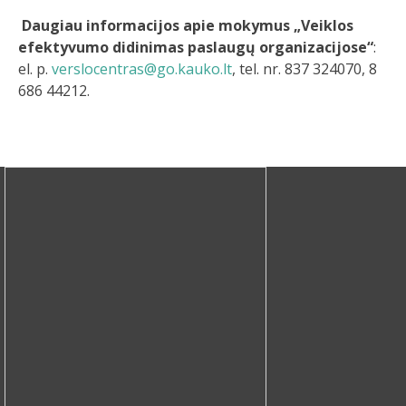
Daugiau informacijos apie mokymus
„Veiklos
efektyvumo didinimas paslaugų organizacijose“
:
el. p.
verslocentras@go.kauko.lt
, tel. nr. 837 324070, 8
686 44212.