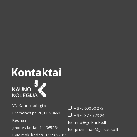
Kontaktai
VšĮ Kauno kolegija
+ 370 600 50 275
Pramonės pr. 20, LT-50468
+ 370 37 35 23 24
Kaunas
info@go.kauko.lt
Įmonės kodas 111965284
priemimas@go.kauko.lt
PVM mok. kodas LT119652811