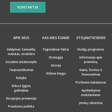
KONTAKTAI
APIE MUS
KAS MES ESAME
STOJANTIESIEMS
Valdymas: Savivalda,
Pagrindiniai faktai
Studijų programos
statutas, struktūra
Strategija
Informacija apie
Socialinė atsakomybė
priėmimą
Istorija
Tarptautiškumas
Kaina, formos ir
Stiliaus knyga
finansavimas
Kokybė
Profesinis bakalauras
Etika ir lygios
galimybės
Apsilankymai
moksleiviams
Korupcijos prevencija
Įmokų rekvizitai
Privatumo politika