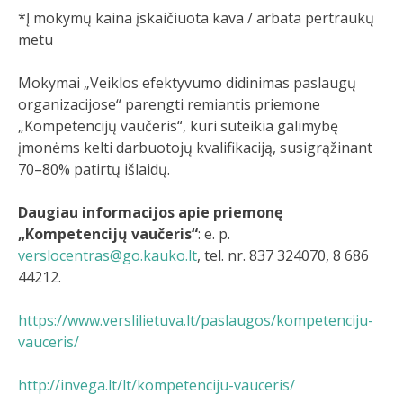
*Į mokymų kaina įskaičiuota kava / arbata pertraukų
metu
Mokymai „Veiklos efektyvumo didinimas paslaugų
organizacijose“ parengti remiantis priemone
„Kompetencijų vaučeris“, kuri suteikia galimybę
įmonėms kelti darbuotojų kvalifikaciją, susigrąžinant
70–80% patirtų išlaidų.
Daugiau informacijos apie priemonę
„Kompetencijų vaučeris“
: e. p.
verslocentras@go.kauko.lt
, tel. nr. 837 324070, 8 686
44212.
https://www.verslilietuva.lt/paslaugos/kompetenciju-
vauceris/
http://invega.lt/lt/kompetenciju-vauceris/