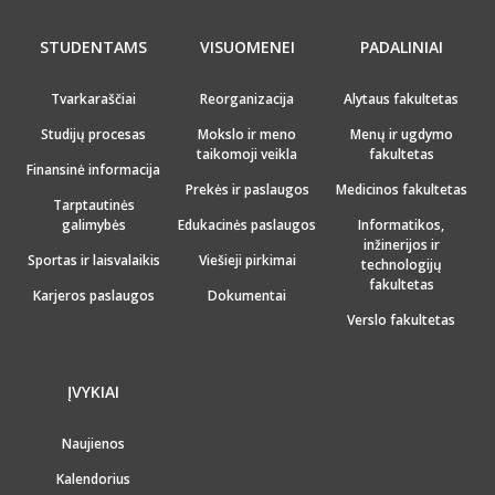
STUDENTAMS
VISUOMENEI
PADALINIAI
Tvarkaraščiai
Reorganizacija
Alytaus fakultetas
Studijų procesas
Mokslo ir meno
Menų ir ugdymo
taikomoji veikla
fakultetas
Finansinė informacija
Prekės ir paslaugos
Medicinos fakultetas
Tarptautinės
galimybės
Edukacinės paslaugos
Informatikos,
inžinerijos ir
Sportas ir laisvalaikis
Viešieji pirkimai
technologijų
fakultetas
Karjeros paslaugos
Dokumentai
Verslo fakultetas
ĮVYKIAI
Naujienos
Kalendorius