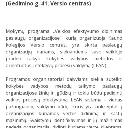
(Gedimino g. 41, Verslo centras)
Mokymų programa „Veiklos efektyvumo didinimas
paslaugų organizacijose“, kurią organizuoja Kauno
kolegijos Verslo centras, yra skirta paslaugų
organizacijų nariams, siekiantiems savo veikloje
pradėti taikyti kokybės vadybos metodus ir
orientuotus į efektyvų procesų valdymą (LEAN).
Programos organizatoriai dalyviams siekia suteikti
kokybės vadybos metodų taikymo paslaugų
organizacijose žinių ir įgūdžių ir tokiu būdu padidinti
veiklos procesų efektyvumą. LEAN sistema – vienas
pažangiausių valdymo būdų, kuris yra nukreiptas į
organizacijos kuriamos vertės didinimą ir kaštų
mažinimą. Švaistymų identifikavimas ir jų mažinimas
padeda organizacijai didinti kuriamą vertę klientams.