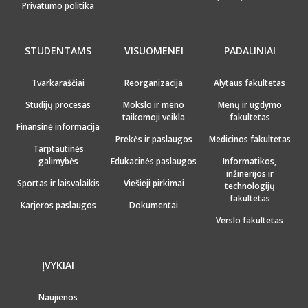
Privatumo politika
STUDENTAMS
VISUOMENEI
PADALINIAI
Tvarkaraščiai
Reorganizacija
Alytaus fakultetas
Studijų procesas
Mokslo ir meno
Menų ir ugdymo
taikomoji veikla
fakultetas
Finansinė informacija
Prekės ir paslaugos
Medicinos fakultetas
Tarptautinės
galimybės
Edukacinės paslaugos
Informatikos,
inžinerijos ir
Sportas ir laisvalaikis
Viešieji pirkimai
technologijų
fakultetas
Karjeros paslaugos
Dokumentai
Verslo fakultetas
ĮVYKIAI
Naujienos