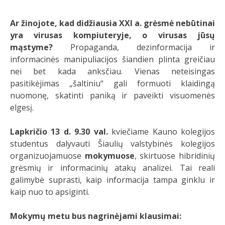
Ar žinojote, kad didžiausia XXI a. grėsmė nebūtinai
yra virusas kompiuteryje, o virusas jūsų
mąstyme?
Propaganda, dezinformacija ir
informacinės manipuliacijos šiandien plinta greičiau
nei bet kada anksčiau. Vienas neteisingas
pasitikėjimas „šaltiniu“ gali formuoti klaidingą
nuomonę, skatinti paniką ir paveikti visuomenės
elgesį.
Lapkričio 13 d. 9.30 val.
kviečiame Kauno kolegijos
studentus dalyvauti Šiaulių valstybinės kolegijos
organizuojamuose
mokymuose
, skirtuose hibridinių
grėsmių ir informacinių atakų analizei. Tai reali
galimybė suprasti, kaip informacija tampa ginklu ir
kaip nuo to apsiginti.
Mokymų metu bus nagrinėjami klausimai: