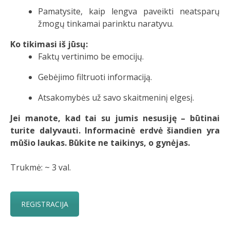
Pamatysite, kaip lengva paveikti neatsparų
žmogų tinkamai parinktu naratyvu.
Ko tikimasi iš jūsų:
Faktų vertinimo be emocijų.
Gebėjimo filtruoti informaciją.
Atsakomybės už savo skaitmeninį elgesį.
Jei manote, kad tai su jumis nesusiję – būtinai
turite dalyvauti. Informacinė erdvė šiandien yra
mūšio laukas. Būkite ne taikinys, o gynėjas.
Trukmė: ~ 3 val.
REGISTRACIJA