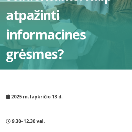
atpažinti
informacines
grėsmes?
2025 m. lapkričio 13 d.
9.30–12.30 val.