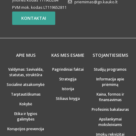
Įmonės kodas 111965284
priemimas@go.kauko.lt
PVM mok. kodas LT119652811
KONTAKTAI
APIE MUS
KAS MES ESAME
STOJANTIESIEMS
Valdymas: Savivalda,
Pagrindiniai faktai
Studijų programos
statutas, struktūra
Strategija
Informacija apie
Socialinė atsakomybė
priėmimą
Istorija
Tarptautiškumas
Kaina, formos ir
Stiliaus knyga
finansavimas
Kokybė
Profesinis bakalauras
Etika ir lygios
galimybės
Apsilankymai
moksleiviams
Korupcijos prevencija
Įmokų rekvizitai