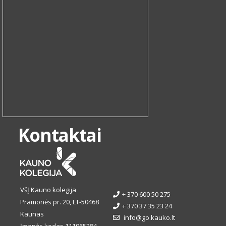
Kontaktai
VšĮ Kauno kolegija
+ 370 600 50 275
Pramonės pr. 20, LT-50468
+ 370 37 35 23 24
Kaunas
info@go.kauko.lt