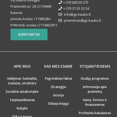
VšĮ Kauno kolegija
+ 370 600 50 275
Pramonės pr. 20, LT-50468
+ 370 37 35 23 24
Kaunas
info@go.kauko.lt
Įmonės kodas 111965284
priemimas@go.kauko.lt
PVM mok. kodas LT119652811
KONTAKTAI
APIE MUS
KAS MES ESAME
STOJANTIESIEMS
Valdymas: Savivalda,
Pagrindiniai faktai
Studijų programos
statutas, struktūra
Strategija
Informacija apie
Socialinė atsakomybė
priėmimą
Istorija
Tarptautiškumas
Kaina, formos ir
Stiliaus knyga
finansavimas
Kokybė
Profesinis bakalauras
Etika ir lygios