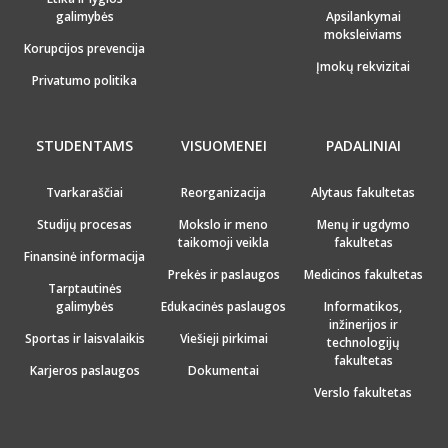
galimybės
Apsilankymai
moksleiviams
Korupcijos prevencija
Įmokų rekvizitai
Privatumo politika
STUDENTAMS
VISUOMENEI
PADALINIAI
Tvarkaraščiai
Reorganizacija
Alytaus fakultetas
Studijų procesas
Mokslo ir meno
Menų ir ugdymo
taikomoji veikla
fakultetas
Finansinė informacija
Prekės ir paslaugos
Medicinos fakultetas
Tarptautinės
galimybės
Edukacinės paslaugos
Informatikos,
inžinerijos ir
Sportas ir laisvalaikis
Viešieji pirkimai
technologijų
fakultetas
Karjeros paslaugos
Dokumentai
Verslo fakultetas