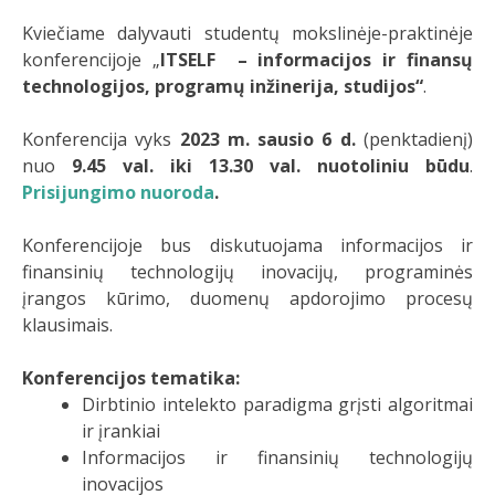
Kviečiame dalyvauti studentų mokslinėje-praktinėje
konferencijoje „
ITSELF
– i
nformacijos ir finansų
technologijos, programų inžinerija, studijos“
.
Konferencija vyks
2023 m. sausio
6 d.
(penktadienį)
nuo
9.45 val. iki 13.30 val. nuotoliniu būdu
.
Prisijungimo nuoroda
.
Konferencijoje bus diskutuojama informacijos ir
finansinių technologijų inovacijų, programinės
įrangos kūrimo, duomenų apdorojimo procesų
klausimais.
Konferencijos tematika:
Dirbtinio intelekto paradigma grįsti algoritmai
ir įrankiai
Informacijos ir finansinių technologijų
inovacijos