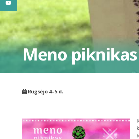
Meno piknikas
Rugsėjo 4–5 d.
R
k
R