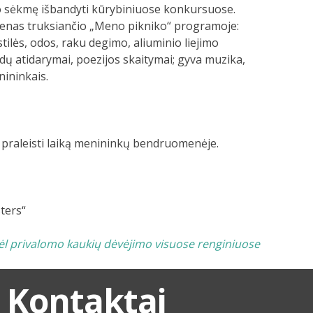
vo sėkmę išbandyti kūrybiniuose konkursuose.
i dienas truksiančio „Meno pikniko“ programoje:
tilės, odos, raku degimo, aliuminio liejimo
 atidarymai, poezijos skaitymai; gyva muzika,
nininkais.
i praleisti laiką menininkų bendruomenėje.
ters“
dėl privalomo kaukių dėvėjimo visuose renginiuose
Kontaktai