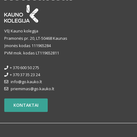
VšĮ Kauno kolegija
Pramonės pr. 20, LT-50468 Kaunas
Įmonės kodas 111965284
PVM mok. kodas LT119652811
+ 370 600 50 275
+ 370 37 35 23 24
info@go.kauko.lt
priemimas@go.kauko.lt
KONTAKTAI