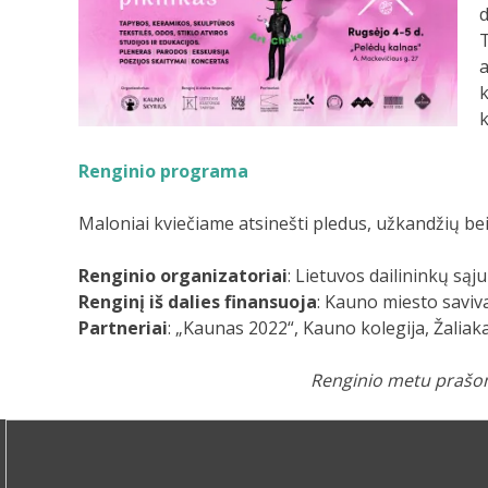
d
T
a
k
k
Renginio programa
Maloniai kviečiame atsinešti pledus, užkandžių be
Renginio organizatoriai
: Lietuvos dailininkų są
Renginį iš dalies finansuoja
: Kauno miesto saviv
Partneriai
: „Kaunas 2022“, Kauno kolegija, Žaliak
Renginio metu prašom