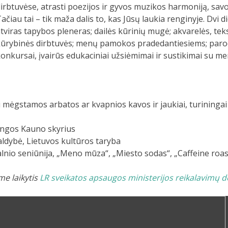
irbtuvėse, atrasti poezijos ir gyvos muzikos harmoniją, sa
ačiau tai – tik maža dalis to, kas Jūsų laukia renginyje. Dv
tviras tapybos pleneras; dailės kūrinių mugė; akvarelės, teks
ūrybinės dirbtuvės; menų pamokos pradedantiesiems; parodų
onkursai, įvairūs edukaciniai užsiėmimai ir sustikimai su me
i mėgstamos arbatos ar kvapnios kavos ir jaukiai, turininga
jungos Kauno skyrius
aldybė, Lietuvos kultūros taryba
alnio seniūnija, „Meno mūza“, „Miesto sodas“, „Caffeine roas
e laikytis
LR sveikatos apsaugos ministerijos reikalavimų 