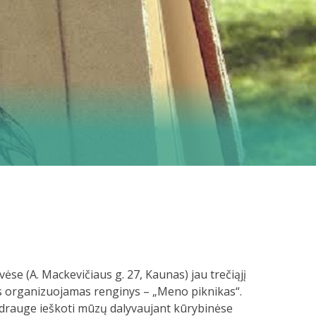
e (A. Mackevičiaus g. 27, Kaunas) jau trečiąjį
us organizuojamas renginys – „Meno piknikas“.
s drauge ieškoti mūzų dalyvaujant kūrybinėse