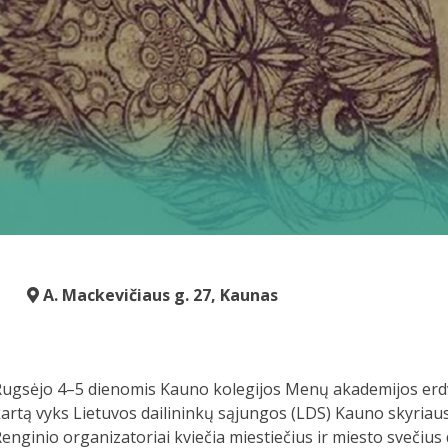
A. Mackevičiaus g. 27, Kaunas
ugsėjo 4–5 dienomis Kauno kolegijos Menų akademijos erdvės
artą vyks Lietuvos dailininkų sąjungos (LDS) Kauno skyria
enginio organizatoriai kviečia miestiečius ir miesto svečiu