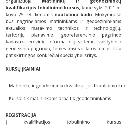
organizuoja
Matininkų ir geodezininkų
kvalifikacijos tobulinimo kursus
, kurie vyks 2021 m.
kovo 25–28 dienomis
nuotoliniu būdu
. Mokymuose
bus nagrinėjamos matininkams ir geodezininkams
aktualios matavimo technikos ir technologijų,
teritorijų planavimo, georeferencinio pagrindo
kadastro, erdvinių informacinių sistemų, valstybinio
geodezinio pagrindo, žemės teisės ir kitos temos, taip
pat skirtingos konkrečiai specialybei sritys.
KURSŲ ĮKAINIAI
Matininkų ir geodezininkų kvalifikacijos tobulinimo kur
Kursai tik matininkams arba tik geodezininkams
REGISTRACIJA
Į kvalifikacijos tobulinimo kursus