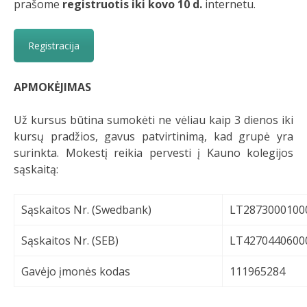
prašome
registruotis iki kovo 10 d.
internetu.
Registracija
APMOKĖJIMAS
Už kursus būtina sumokėti ne vėliau kaip 3 dienos iki
kursų pradžios, gavus patvirtinimą, kad grupė yra
surinkta. Mokestį reikia pervesti į Kauno kolegijos
sąskaitą:
Sąskaitos Nr. (Swedbank)
LT2873000100
Sąskaitos Nr. (SEB)
LT4270440600
Gavėjo įmonės kodas
111965284