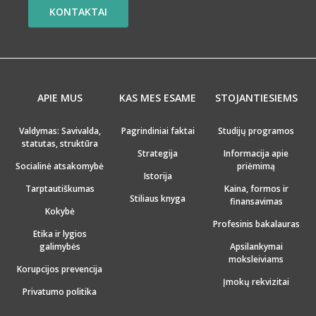
KONTAKTAI
APIE MUS
KAS MES ESAME
STOJANTIESIEMS
Valdymas: Savivalda,
Pagrindiniai faktai
Studijų programos
statutas, struktūra
Strategija
Informacija apie
Socialinė atsakomybė
priėmimą
Istorija
Tarptautiškumas
Kaina, formos ir
Stiliaus knyga
finansavimas
Kokybė
Profesinis bakalauras
Etika ir lygios
galimybės
Apsilankymai
moksleiviams
Korupcijos prevencija
Įmokų rekvizitai
Privatumo politika