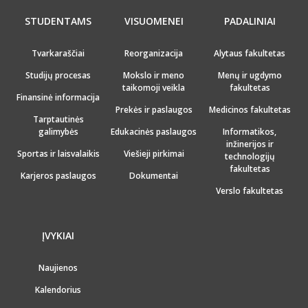
STUDENTAMS
VISUOMENEI
PADALINIAI
Tvarkaraščiai
Reorganizacija
Alytaus fakultetas
Studijų procesas
Mokslo ir meno
Menų ir ugdymo
taikomoji veikla
fakultetas
Finansinė informacija
Prekės ir paslaugos
Medicinos fakultetas
Tarptautinės
galimybės
Edukacinės paslaugos
Informatikos,
inžinerijos ir
Sportas ir laisvalaikis
Viešieji pirkimai
technologijų
fakultetas
Karjeros paslaugos
Dokumentai
Verslo fakultetas
ĮVYKIAI
Naujienos
Kalendorius