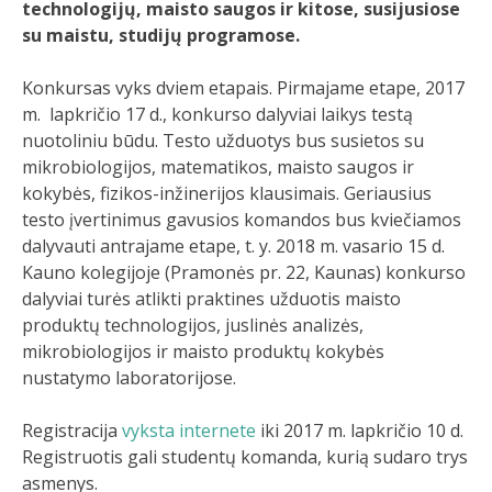
technologijų, maisto saugos ir kitose, susijusiose
su maistu, studijų programose.
Konkursas vyks dviem etapais. Pirmajame etape, 2017
m. lapkričio 17 d., konkurso dalyviai laikys testą
nuotoliniu būdu. Testo užduotys bus susietos su
mikrobiologijos, matematikos, maisto saugos ir
kokybės, fizikos-inžinerijos klausimais. Geriausius
testo įvertinimus gavusios komandos bus kviečiamos
dalyvauti antrajame etape, t. y. 2018 m. vasario 15 d.
Kauno kolegijoje (Pramonės pr. 22, Kaunas) konkurso
dalyviai turės atlikti praktines užduotis maisto
produktų technologijos, juslinės analizės,
mikrobiologijos ir maisto produktų kokybės
nustatymo laboratorijose.
Registracija
vyksta internete
iki 2017 m. lapkričio 10 d.
Registruotis gali studentų komanda, kurią sudaro trys
asmenys.