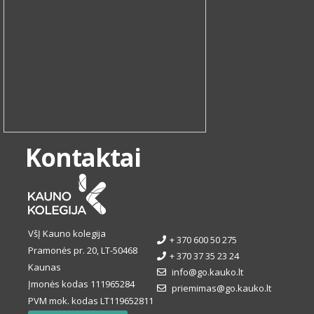
Kontaktai
VšĮ Kauno kolegija
+ 370 600 50 275
Pramonės pr. 20, LT-50468
+ 370 37 35 23 24
Kaunas
info@go.kauko.lt
Įmonės kodas 111965284
priemimas@go.kauko.lt
PVM mok. kodas LT119652811